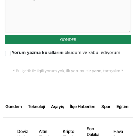
Samsun
Siirt
Sinop
GÖNDER
Sivas
Yorum yazma kurallarını
okudum ve kabul ediyorum
Tekirdağ
* Bu içerik ile ilgili yorum yok, ilk yorumu siz yazın, tartışalım *
Tokat
Trabzon
Tunceli
Gündem
Teknoloji
Aşayiş
İlçe Haberleri
Spor
Eğitim
Şanlıurfa
Uşak
Son
Döviz
Altın
Kripto
Hava
Dakika
Van