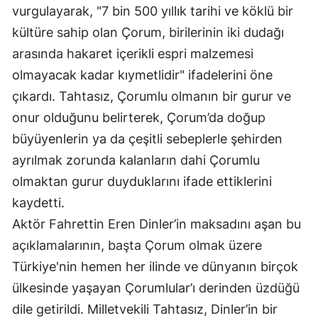
vurgulayarak, "7 bin 500 yıllık tarihi ve köklü bir
Mersin
kültüre sahip olan Çorum, birilerinin iki dudağı
İstanbul
arasında hakaret içerikli espri malzemesi
olmayacak kadar kıymetlidir" ifadelerini öne
İzmir
çıkardı. Tahtasız, Çorumlu olmanın bir gurur ve
Kars
onur olduğunu belirterek, Çorum’da doğup
Kastamonu
büyüyenlerin ya da çeşitli sebeplerle şehirden
ayrılmak zorunda kalanların dahi Çorumlu
Kayseri
olmaktan gurur duyduklarını ifade ettiklerini
Kırklareli
kaydetti.
Aktör Fahrettin Eren Dinler’in maksadını aşan bu
Kırşehir
açıklamalarının, başta Çorum olmak üzere
Kocaeli
Türkiye'nin hemen her ilinde ve dünyanın birçok
Konya
ülkesinde yaşayan Çorumlular’ı derinden üzdüğü
dile getirildi. Milletvekili Tahtasız, Dinler’in bir
Kütahya