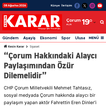
08 Ağustos 2026
Künye
İletişim
Adana
Çorum
19
°
Adıyaman
Açık
Afyonkarahisar
Gündem
Aşayiş
Ekonomi
Spor
Ulusal
Siyaset
MENÜ
Ağrı
Siyaset
Kesin Karar
“Çorum Hakkındaki Alaycı
Amasya
Paylaşımından Özür
Ankara
Dilemelidir”
Antalya
Artvin
CHP Çorum Milletvekili Mehmet Tahtasız,
Aydın
sosyal medyada Çorum hakkında alaycı bir
Balıkesir
paylaşım yapan aktör Fahrettin Eren Dinler’i