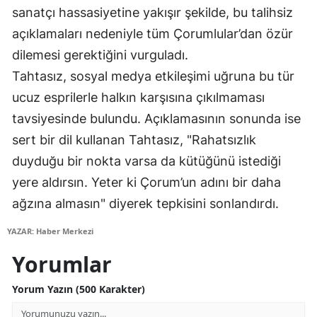
sanatçı hassasiyetine yakışır şekilde, bu talihsiz
Malatya
açıklamaları nedeniyle tüm Çorumlular’dan özür
Manisa
dilemesi gerektiğini vurguladı.
Tahtasız, sosyal medya etkileşimi uğruna bu tür
Kahramanmaraş
ucuz esprilerle halkın karşısına çıkılmaması
Mardin
tavsiyesinde bulundu. Açıklamasının sonunda ise
Muğla
sert bir dil kullanan Tahtasız, "Rahatsızlık
duyduğu bir nokta varsa da kütüğünü istediği
Muş
yere aldırsın. Yeter ki Çorum’un adını bir daha
Nevşehir
ağzına almasın" diyerek tepkisini sonlandırdı.
Niğde
YAZAR: Haber Merkezi
Ordu
Yorumlar
Rize
Yorum Yazın (500 Karakter)
Sakarya