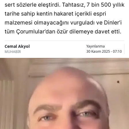
sert sözlerle eleştirdi. Tahtasız, 7 bin 500 yıllık
Bilecik
tarihe sahip kentin hakaret içerikli espri
Bingöl
malzemesi olmayacağını vurguladı ve Dinler’i
Bitlis
tüm Çorumlular’dan özür dilemeye davet etti.
Bolu
Cemal Akyol
Yayınlanma
30 Kasım 2025 - 07:10
MUHABİR
Burdur
Bursa
Çanakkale
Çankırı
Çorum
Denizli
Diyarbakır