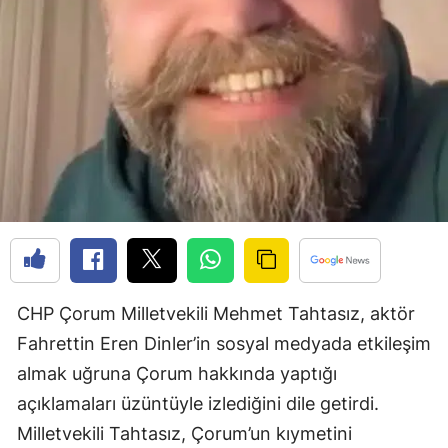
Edirne
Elazığ
Erzincan
Erzurum
Eskişehir
Gaziantep
Giresun
Gümüşhane
CHP Çorum Milletvekili Mehmet Tahtasız, aktör
Fahrettin Eren Dinler’in sosyal medyada etkileşim
Hakkari
almak uğruna Çorum hakkında yaptığı
Hatay
açıklamaları üzüntüyle izlediğini dile getirdi.
Milletvekili Tahtasız, Çorum’un kıymetini
Isparta