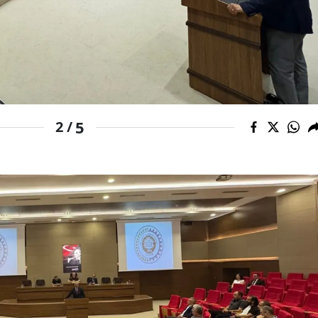
Malatya
Manisa
Kahramanmaraş
Mardin
5
2 /
Muğla
Muş
Nevşehir
Niğde
Ordu
Rize
Sakarya