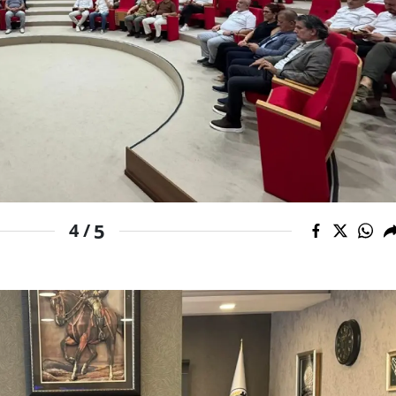
Yozgat
Zonguldak
Aksaray
Bayburt
Karaman
Kırıkkale
5
4 /
Batman
Şırnak
Bartın
Ardahan
Iğdır