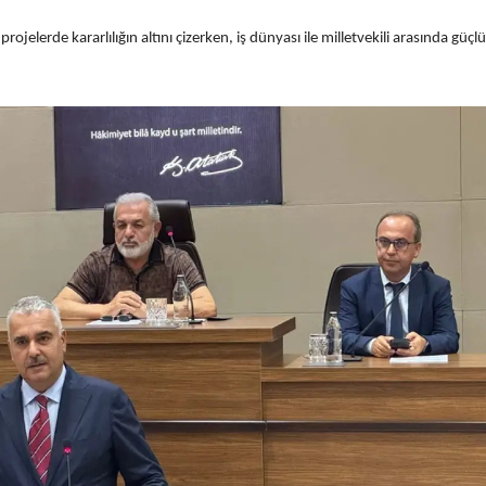
Edirne
jelerde kararlılığın altını çizerken, iş dünyası ile milletvekili arasında güçlü
Elazığ
Erzincan
Erzurum
Eskişehir
Gaziantep
Giresun
Gümüşhane
Hakkari
Hatay
Isparta