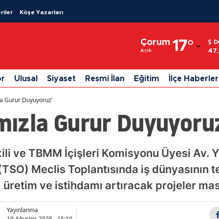
riler
Köşe Yazarları
Adana
Çorum
17
°
D
Adıyaman
47
Açık
Afyonkarahisar
or
Ulusal
Siyaset
Resmi İlan
Eğitim
İlçe Haberler
Ağrı
zla Gurur Duyuyoruz’
Amasya
ımızla Gurur Duyuyoru
Ankara
Antalya
ili ve TBMM İçişleri Komisyonu Üyesi Av. 
(TSO) Meclis Toplantısında iş dünyasının te
Artvin
, üretim ve istihdamı artıracak projeler mas
Aydın
Balıkesir
Yayınlanma
19 Ağustos 2025 - 15:10