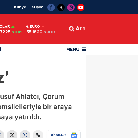
Künye
İletişim
OLAR
EURO
Ara
,7225
55,1820
%0.01
%-0.06
i
MENÜ
z’
Yusuf Ahlatcı, Çorum
msilcileriyle bir araya
aya yatırıldı.
Abone Ol