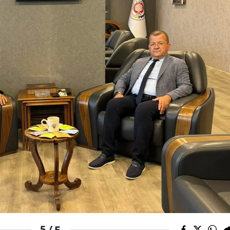
Yalova
Karabük
Kilis
Osmaniye
Düzce
5
5 /