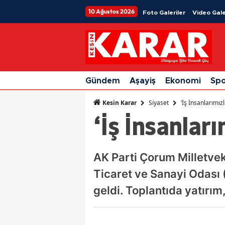
10 Ağustos 2026
Foto Galeriler
Video Gale
Gündem
Aşayiş
Ekonomi
Sp
Siyaset
‘İş İnsanlarımı
Kesin Karar
‘İş İnsanlar
AK Parti Çorum Milletvek
Ticaret ve Sanayi Odası 
geldi. Toplantıda yatırım