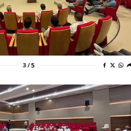
Samsun
Siirt
Sinop
Sivas
Tekirdağ
5
3 /
Tokat
Trabzon
Tunceli
Şanlıurfa
Uşak
Van