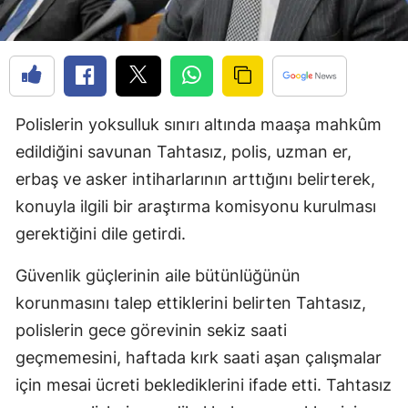
Edirne
Elazığ
Erzincan
Polislerin yoksulluk sınırı altında maaşa mahkûm
Erzurum
edildiğini savunan Tahtasız, polis, uzman er,
Eskişehir
erbaş ve asker intiharlarının arttığını belirterek,
konuyla ilgili bir araştırma komisyonu kurulması
Gaziantep
gerektiğini dile getirdi.
Giresun
Güvenlik güçlerinin aile bütünlüğünün
Gümüşhane
korunmasını talep ettiklerini belirten Tahtasız,
Hakkari
polislerin gece görevinin sekiz saati
geçmemesini, haftada kırk saati aşan çalışmalar
Hatay
için mesai ücreti beklediklerini ifade etti. Tahtasız
Isparta