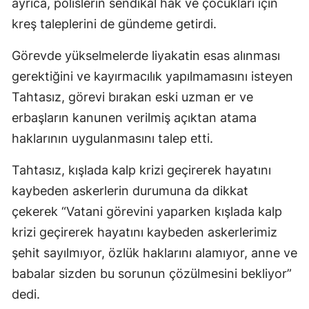
ayrıca, polislerin sendikal hak ve çocukları için
Mersin
kreş taleplerini de gündeme getirdi.
İstanbul
Görevde yükselmelerde liyakatin esas alınması
gerektiğini ve kayırmacılık yapılmamasını isteyen
İzmir
Tahtasız, görevi bırakan eski uzman er ve
Kars
erbaşların kanunen verilmiş açıktan atama
Kastamonu
haklarının uygulanmasını talep etti.
Kayseri
Tahtasız, kışlada kalp krizi geçirerek hayatını
Kırklareli
kaybeden askerlerin durumuna da dikkat
çekerek “Vatani görevini yaparken kışlada kalp
Kırşehir
krizi geçirerek hayatını kaybeden askerlerimiz
Kocaeli
şehit sayılmıyor, özlük haklarını alamıyor, anne ve
babalar sizden bu sorunun çözülmesini bekliyor”
Konya
dedi.
Kütahya