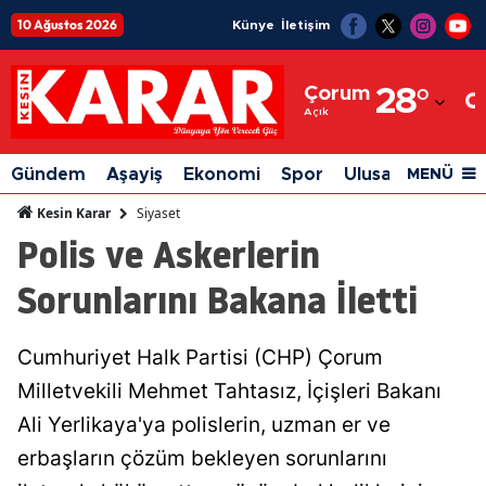
10 Ağustos 2026
Künye
İletişim
Adana
Çorum
28
°
Adıyaman
Açık
Afyonkarahisar
Gündem
Aşayiş
Ekonomi
Spor
Ulusal
Siyaset
MENÜ
Ağrı
Siyaset
Kesin Karar
Polis ve Askerlerin
Amasya
Sorunlarını Bakana İletti
Ankara
Antalya
Cumhuriyet Halk Partisi (CHP) Çorum
Artvin
Milletvekili Mehmet Tahtasız, İçişleri Bakanı
Aydın
Ali Yerlikaya'ya polislerin, uzman er ve
erbaşların çözüm bekleyen sorunlarını
Balıkesir