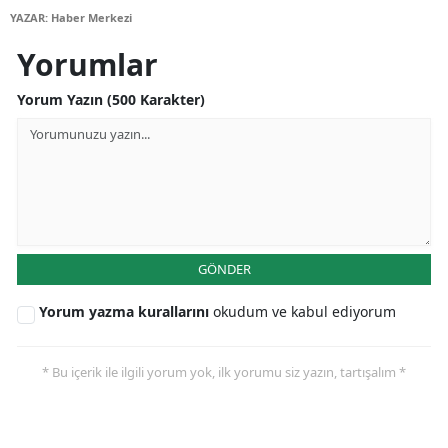
YAZAR: Haber Merkezi
Malatya
Yorumlar
Manisa
Yorum Yazın (500 Karakter)
Kahramanmaraş
Mardin
Muğla
Muş
GÖNDER
Nevşehir
Yorum yazma kurallarını
okudum ve kabul ediyorum
Niğde
Ordu
* Bu içerik ile ilgili yorum yok, ilk yorumu siz yazın, tartışalım *
Rize
Sakarya