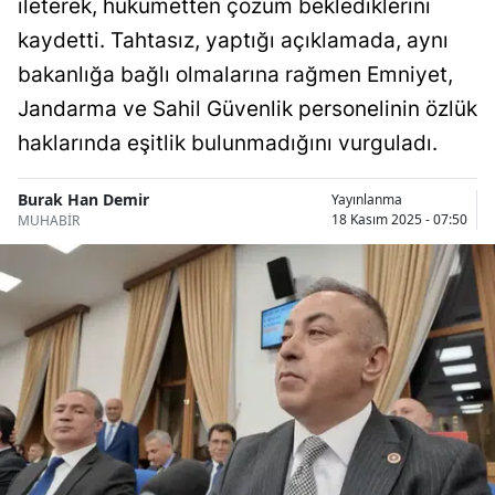
ileterek, hükümetten çözüm beklediklerini
Bilecik
kaydetti. Tahtasız, yaptığı açıklamada, aynı
Bingöl
bakanlığa bağlı olmalarına rağmen Emniyet,
Jandarma ve Sahil Güvenlik personelinin özlük
Bitlis
haklarında eşitlik bulunmadığını vurguladı.
Bolu
Burak Han Demir
Yayınlanma
Burdur
18 Kasım 2025 - 07:50
MUHABİR
Bursa
Çanakkale
Çankırı
Çorum
Denizli
Diyarbakır