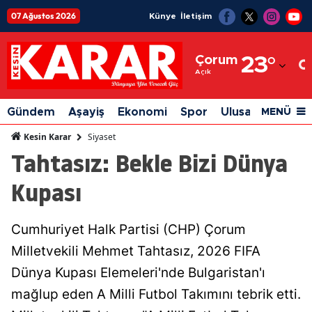
07 Ağustos 2026
Künye
İletişim
Adana
Çorum
23
°
Adıyaman
Açık
Afyonkarahisar
Gündem
Aşayiş
Ekonomi
Spor
Ulusal
Siyaset
MENÜ
Ağrı
Siyaset
Kesin Karar
Tahtasız: Bekle Bizi Dünya
Amasya
Kupası
Ankara
Antalya
Cumhuriyet Halk Partisi (CHP) Çorum
Artvin
Milletvekili Mehmet Tahtasız, 2026 FIFA
Aydın
Dünya Kupası Elemeleri'nde Bulgaristan'ı
mağlup eden A Milli Futbol Takımını tebrik etti.
Balıkesir