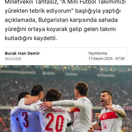
Milletvekili Tahtasız, "A Milli Futbol Takımımızı
Bilecik
yürekten tebrik ediyorum" başlığıyla yaptığı
Bingöl
açıklamada, Bulgaristan karşısında sahada
yüreğini ortaya koyarak galip gelen takımı
Bitlis
kutladığını kaydetti.
Bolu
Burak Han Demir
Yayınlanma
Burdur
17 Kasım 2025 - 07:30
MUHABİR
Bursa
Çanakkale
Çankırı
Çorum
Denizli
Diyarbakır