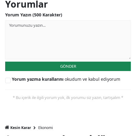
Yorumlar
Mersin
Yorum Yazın (500 Karakter)
İstanbul
İzmir
Kars
Kastamonu
GÖNDER
Kayseri
Yorum yazma kurallarını
okudum ve kabul ediyorum
Kırklareli
Kırşehir
* Bu içerik ile ilgili yorum yok, ilk yorumu siz yazın, tartışalım *
Kocaeli
Konya
Ekonomi
Kesin Karar
Kütahya