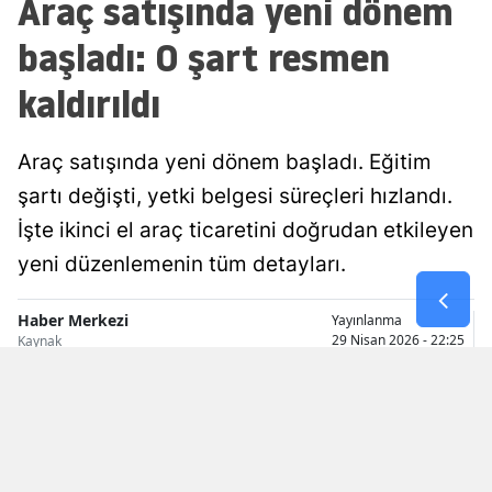
Araç satışında yeni dönem
Malatya
başladı: O şart resmen
Manisa
kaldırıldı
Kahramanmaraş
Araç satışında yeni dönem başladı. Eğitim
Mardin
şartı değişti, yetki belgesi süreçleri hızlandı.
Muğla
İşte ikinci el araç ticaretini doğrudan etkileyen
Muş
yeni düzenlemenin tüm detayları.
Nevşehir
Haber Merkezi
Yayınlanma
29 Nisan 2026 - 22:25
Kaynak
Niğde
Ordu
Rize
Sakarya