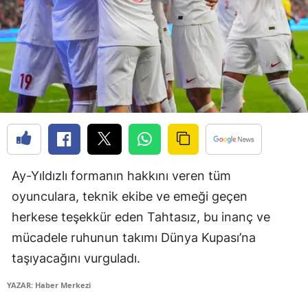
Edirne
Elazığ
Erzincan
Erzurum
Eskişehir
Gaziantep
Ay-Yıldızlı formanın hakkını veren tüm
Giresun
oyunculara, teknik ekibe ve emeği geçen
Gümüşhane
herkese teşekkür eden Tahtasız, bu inanç ve
mücadele ruhunun takımı Dünya Kupası’na
Hakkari
taşıyacağını vurguladı.
Hatay
YAZAR: Haber Merkezi
Isparta