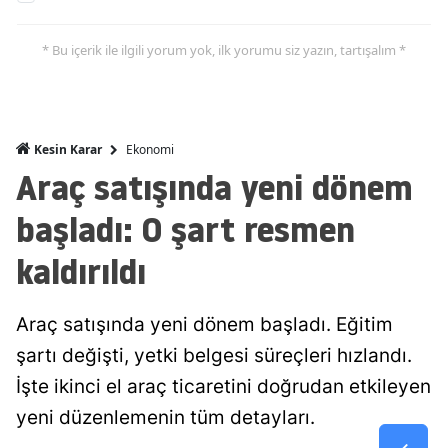
Malatya
* Bu içerik ile ilgili yorum yok, ilk yorumu siz yazın, tartışalım *
Manisa
Kahramanmaraş
Ekonomi
Kesin Karar
Mardin
Araç satışında yeni dönem
Muğla
başladı: O şart resmen
Muş
kaldırıldı
Nevşehir
Niğde
Araç satışında yeni dönem başladı. Eğitim
şartı değişti, yetki belgesi süreçleri hızlandı.
Ordu
İşte ikinci el araç ticaretini doğrudan etkileyen
Rize
yeni düzenlemenin tüm detayları.
Sakarya