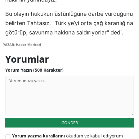
Mersin
Bu olayın hukukun üstünlüğüne darbe vurduğunu
İstanbul
belirten Tahtasız, "Türkiye’yi orta çağ karanlığına
götürüp, savunma hakkına saldırıyorlar" dedi.
İzmir
YAZAR: Haber Merkezi
Kars
Yorumlar
Kastamonu
Yorum Yazın (500 Karakter)
Kayseri
Kırklareli
Kırşehir
Kocaeli
GÖNDER
Konya
Kütahya
Yorum yazma kurallarını
okudum ve kabul ediyorum