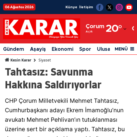
06 Ağustos 2026
Künye
İletişim
Adana
Çorum
20
°
Adıyaman
Açık
Afyonkarahisar
Gündem
Aşayiş
Ekonomi
Spor
Ulusal
Siyaset
MENÜ
Ağrı
Siyaset
Kesin Karar
Tahtasız: Savunma
Amasya
Hakkına Saldırıyorlar
Ankara
Antalya
CHP Çorum Milletvekili Mehmet Tahtasız,
Artvin
Cumhurbaşkanı adayı Ekrem İmamoğlu’nun
Aydın
avukatı Mehmet Pehlivan’ın tutuklanması
üzerine sert bir açıklama yaptı. Tahtasız, bu
Balıkesir