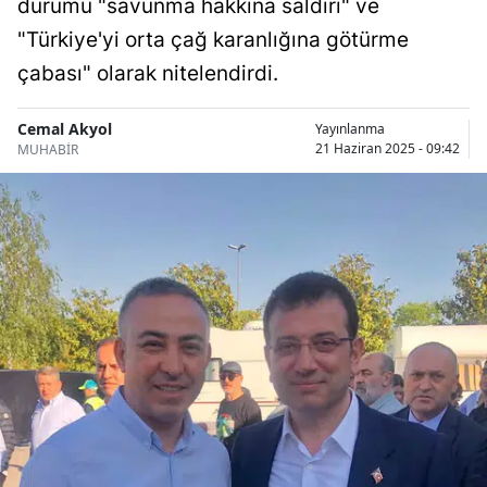
durumu "savunma hakkına saldırı" ve
Bilecik
"Türkiye'yi orta çağ karanlığına götürme
Bingöl
çabası" olarak nitelendirdi.
Bitlis
Cemal Akyol
Yayınlanma
21 Haziran 2025 - 09:42
MUHABİR
Bolu
Burdur
Bursa
Çanakkale
Çankırı
Çorum
Denizli
Diyarbakır