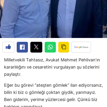
Edirne
Elazığ
Erzincan
Erzurum
Eskişehir
Gaziantep
Milletvekili Tahtasız, Avukat Mehmet Pehlivan'ın
Giresun
kararlılığını ve cesaretini vurgulayan şu sözlerini
paylaştı:
Gümüşhane
Hakkari
Eğer bu görevi “ateşten gömlek” ilan ediyorsanız,
bilin ki biz o gömleği çoktan giydik, yanmayız.
Hatay
Ben giderim, yerime yüzlercesi gelir. Çünkü biz
Isparta
haklının yanındayız.