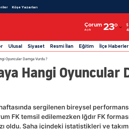
riler
Köşe Yazarları
Adana
Çorum
23
°
Adıyaman
4
Açık
Afyonkarahisar
or
Ulusal
Siyaset
Resmi İlan
Eğitim
İlçe Haberler
Ağrı
angi Oyuncular Damga Vurdu ?
Amasya
taya Hangi Oyuncular
Ankara
Antalya
Artvin
i haftasında sergilenen bireysel performans
Aydın
orum FK temsil edilemezken Iğdır FK forma
Balıkesir
ı oldu. Saha içindeki istatistikleri ve takım