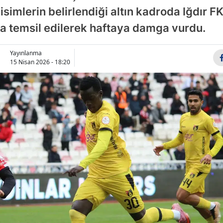
isimlerin belirlendiği altın kadroda Iğdır F
Bilecik
a temsil edilerek haftaya damga vurdu.
Bingöl
Bitlis
Yayınlanma
15 Nisan 2026 - 18:20
Bolu
Burdur
Bursa
Çanakkale
Çankırı
Çorum
Denizli
Diyarbakır