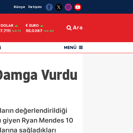
Künye
İletişim
DOLAR
EURO
Ara
7,7111
55,0387
%0.17
%0.03
i
MENÜ
 Damga Vurdu
ların değerlendirildiği
sı giyen Ryan Mendes 10
larına sağladıkları