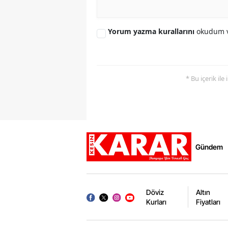
Yorum yazma kurallarını
okudum v
* Bu içerik ile
Gündem
Döviz
Altın
Kurları
Fiyatları