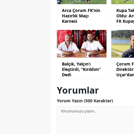
Arca Çorum FK’nin
Kupa Tak
Hazırlık Maçı
Oldu: A
Karnesi
FK Kupa
Zaman D
Olacak?
Balçık, Yalçın’ı
Çorum F
Eleştirdi, “Kırıldım”
Direktö
Dedi
Uçar’da
Var
Yorumlar
Yorum Yazın (500 Karakter)