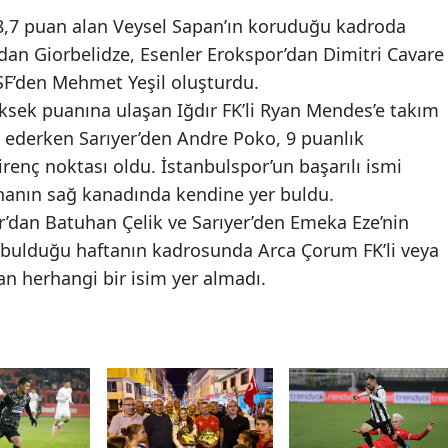
 8,7 puan alan Veysel Sapan’ın koruduğu kadroda
Malatya
an Giorbelidze, Esenler Erokspor’dan Dimitri Cavare
Manisa
 SF’den Mehmet Yeşil oluşturdu.
üksek puanına ulaşan Iğdır FK’li Ryan Mendes’e takım
Kahramanmaraş
 ederken Sarıyer’den Andre Poko, 9 puanlık
Mardin
renç noktası oldu. İstanbulspor’un başarılı ismi
hanın sağ kanadında kendine yer buldu.
Muğla
dan Batuhan Çelik ve Sarıyer’den Emeka Eze’nin
Muş
r bulduğu haftanın kadrosunda Arca Çorum FK’li veya
an herhangi bir isim yer almadı.
Nevşehir
Niğde
Ordu
Rize
Sakarya