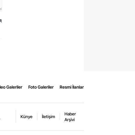
R
eo Galeriler
Foto Galeriler
Resmi İlanlar
Haber
Künye
İletişim
r
Arşivi