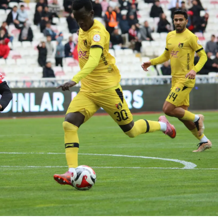
Mersin
İstanbul
İzmir
Kars
Kastamonu
Kayseri
Kırklareli
Kırşehir
Kocaeli
Konya
Kütahya