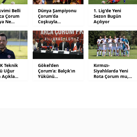
Samsun
vimi Belli
Dünya Şampiyonu
1. Lig'de Yeni
rca Çorum
Çorum’da
Sezon Bugün
ya Ne
Coşkuyla
Açılıyor
Siirt
ahil
Karşılandı
Sinop
Sivas
Tekirdağ
K Teknik
Gökel’den
Kırmızı-
rü Uğur
Çorum’a: Balçık’ın
Siyahlılarda Yeni
Tokat
n Açıklama
Yükünü
Rota Çorum mu,
Hafifletmeliyiz
İstanbul mu?
Trabzon
Tunceli
Şanlıurfa
Uşak
Van