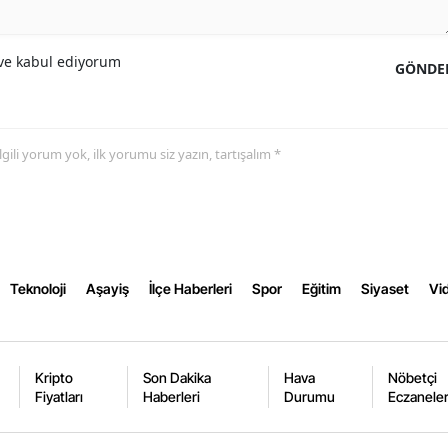
Yozgat
e kabul ediyorum
GÖNDE
Zonguldak
Aksaray
 ilgili yorum yok, ilk yorumu siz yazın, tartışalım *
Bayburt
Karaman
Kırıkkale
Batman
Teknoloji
Aşayiş
İlçe Haberleri
Spor
Eğitim
Siyaset
Vid
Şırnak
Bartın
Kripto
Son Dakika
Hava
Nöbetçi
Fiyatları
Haberleri
Durumu
Eczanele
Ardahan
Iğdır