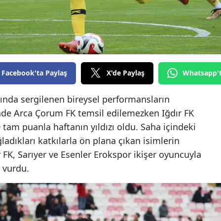
Edirne
Elazığ
Erzincan
Erzurum
Facebook'ta Paylaş
X'de Paylaş
Whatsapp'
Eskişehir
asında sergilenen bireysel performansların
inde Arca Çorum FK temsil edilemezken Iğdır FK
Gaziantep
tam puanla haftanın yıldızı oldu. Saha içindeki
Giresun
ğladıkları katkılarla ön plana çıkan isimlerin
r FK, Sarıyer ve Esenler Erokspor ikişer oyuncuyla
Gümüşhane
 vurdu.
Hakkari
Hatay
Isparta