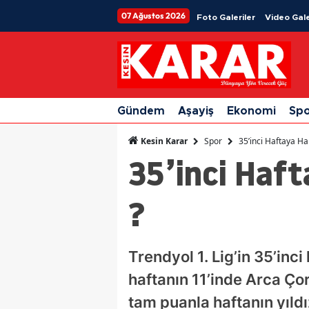
07 Ağustos 2026
Foto Galeriler
Video Gale
Gündem
Aşayiş
Ekonomi
Sp
Spor
35’inci Haftaya H
Kesin Karar
35’inci Haf
?
Trendyol 1. Lig’in 35’inc
haftanın 11’inde Arca Ç
tam puanla haftanın yıldız