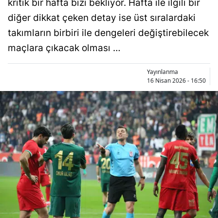
kritik bir hafta bizi bekliyor. Hafta ile ilgili bir
Bilecik
diğer dikkat çeken detay ise üst sıralardaki
Bingöl
takımların birbiri ile dengeleri değiştirebilecek
maçlara çıkacak olması …
Bitlis
Bolu
Yayınlanma
16 Nisan 2026 - 16:50
Burdur
Bursa
Çanakkale
Çankırı
Çorum
Denizli
Diyarbakır