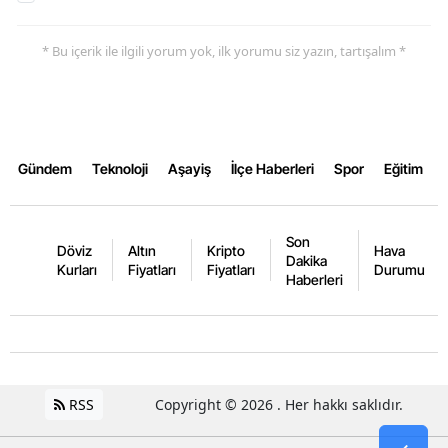
* Bu içerik ile ilgili yorum yok, ilk yorumu siz yazın, tartışalım *
Gündem
Teknoloji
Aşayiş
İlçe Haberleri
Spor
Eğitim
Son
Döviz
Altın
Kripto
Hava
Dakika
Kurları
Fiyatları
Fiyatları
Durumu
Haberleri
RSS
Copyright © 2026 . Her hakkı saklıdır.