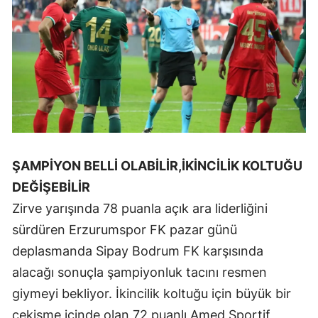
Malatya
Manisa
Kahramanmaraş
Mardin
Muğla
ŞAMPİYON BELLİ OLABİLİR,İKİNCİLİK KOLTUĞU
Muş
DEĞİŞEBİLİR
Nevşehir
Zirve yarışında 78 puanla açık ara liderliğini
Niğde
sürdüren Erzurumspor FK pazar günü
deplasmanda Sipay Bodrum FK karşısında
Ordu
alacağı sonuçla şampiyonluk tacını resmen
Rize
giymeyi bekliyor. İkincilik koltuğu için büyük bir
Sakarya
çekişme içinde olan 72 puanlı Amed Sportif