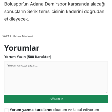
Boluspor’un Adana Demirspor karşısında alacağı
Yalova
sonuçların Serik temsilcisinin kaderini doğrudan
etkileyecek.
Karabük
Kilis
YAZAR: Haber Merkezi
Osmaniye
Yorumlar
Düzce
Yorum Yazın (500 Karakter)
GÖNDER
Yorum yazma kurallarını
okudum ve kabul ediyorum