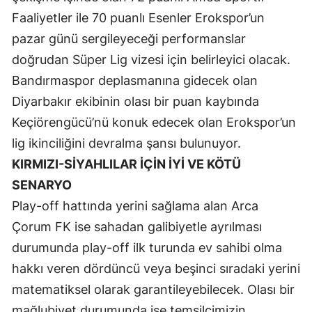
Faaliyetler ile 70 puanlı Esenler Erokspor’un
Samsun
pazar günü sergileyeceği performanslar
Siirt
doğrudan Süper Lig vizesi için belirleyici olacak.
Bandırmaspor deplasmanına gidecek olan
Sinop
Diyarbakır ekibinin olası bir puan kaybında
Sivas
Keçiörengücü’nü konuk edecek olan Erokspor’un
Tekirdağ
lig ikinciliğini devralma şansı bulunuyor.
KIRMIZI-SİYAHLILAR İÇİN İYİ VE KÖTÜ
Tokat
SENARYO
Trabzon
Play-off hattında yerini sağlama alan Arca
Tunceli
Çorum FK ise sahadan galibiyetle ayrılması
durumunda play-off ilk turunda ev sahibi olma
Şanlıurfa
hakkı veren dördüncü veya beşinci sıradaki yerini
Uşak
matematiksel olarak garantileyebilecek. Olası bir
Van
mağlubiyet durumunda ise temsilcimizin