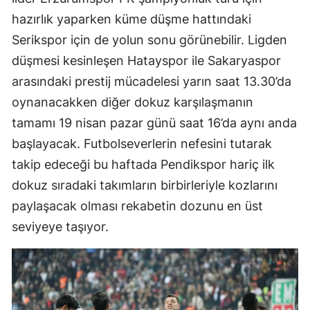
hazırlık yaparken küme düşme hattındaki
Mersin
Serikspor için de yolun sonu görünebilir. Ligden
İstanbul
düşmesi kesinleşen Hatayspor ile Sakaryaspor
İzmir
arasındaki prestij mücadelesi yarın saat 13.30’da
oynanacakken diğer dokuz karşılaşmanın
Kars
tamamı 19 nisan pazar günü saat 16’da aynı anda
Kastamonu
başlayacak. Futbolseverlerin nefesini tutarak
Kayseri
takip edeceği bu haftada Pendikspor hariç ilk
dokuz sıradaki takımların birbirleriyle kozlarını
Kırklareli
paylaşacak olması rekabetin dozunu en üst
Kırşehir
seviyeye taşıyor.
Kocaeli
Konya
Kütahya