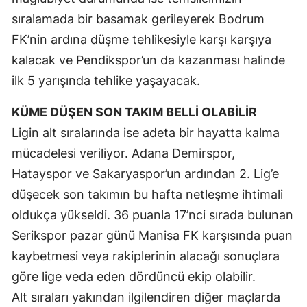
sıralamada bir basamak gerileyerek Bodrum
Yozgat
FK’nin ardına düşme tehlikesiyle karşı karşıya
Zonguldak
kalacak ve Pendikspor’un da kazanması halinde
ilk 5 yarışında tehlike yaşayacak.
Aksaray
Bayburt
KÜME DÜŞEN SON TAKIM BELLİ OLABİLİR
Ligin alt sıralarında ise adeta bir hayatta kalma
Karaman
mücadelesi veriliyor. Adana Demirspor,
Kırıkkale
Hatayspor ve Sakaryaspor’un ardından 2. Lig’e
düşecek son takımın bu hafta netleşme ihtimali
Batman
oldukça yükseldi. 36 puanla 17’nci sırada bulunan
Şırnak
Serikspor pazar günü Manisa FK karşısında puan
Bartın
kaybetmesi veya rakiplerinin alacağı sonuçlara
göre lige veda eden dördüncü ekip olabilir.
Ardahan
Alt sıraları yakından ilgilendiren diğer maçlarda
Iğdır