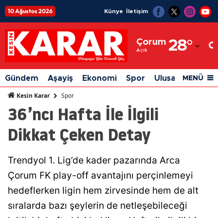
10 Ağustos 2026
Künye
İletişim
Adana
Çorum
28
°
Adıyaman
Açık
Afyonkarahisar
Gündem
Aşayiş
Ekonomi
Spor
Ulusal
Siyaset
MENÜ
Ağrı
Spor
Kesin Karar
36’ncı Hafta İle İlgili
Amasya
Dikkat Çeken Detay
Ankara
Antalya
Trendyol 1. Lig’de kader pazarında Arca
Artvin
Çorum FK play-off avantajını perçinlemeyi
Aydın
hedeflerken ligin hem zirvesinde hem de alt
sıralarda bazı şeylerin de netleşebileceği
Balıkesir