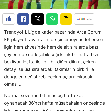
Edirne
Elazığ
Erzincan
Trendyol 1. Lig’de kader pazarında Arca Çorum
Erzurum
FK play-off avantajını perçinlemeyi hedeflerken
Eskişehir
ligin hem zirvesinde hem de alt sıralarda bazı
şeylerin de netleşebileceği kritik bir hafta bizi
Gaziantep
bekliyor. Hafta ile ilgili bir diğer dikkat çeken
Giresun
detay ise üst sıralardaki takımların birbiri ile
dengeleri değiştirebilecek maçlara çıkacak
Gümüşhane
olması …
Hakkari
Normal sezonun bitimine üç hafta kala
Hatay
oynanacak 36’ncı hafta müsabakaları öncesinde
Isparta
lider Erzurumspor FK şampiyonluk turu için