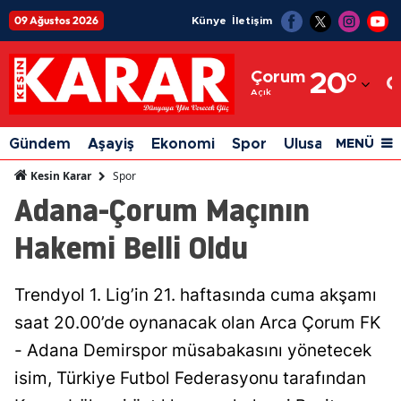
09 Ağustos 2026
Künye
İletişim
Adana
Çorum
20
°
Adıyaman
Açık
Afyonkarahisar
Gündem
Aşayiş
Ekonomi
Spor
Ulusal
Siyaset
MENÜ
Ağrı
Spor
Kesin Karar
Adana-Çorum Maçının
Amasya
Hakemi Belli Oldu
Ankara
Antalya
Trendyol 1. Lig’in 21. haftasında cuma akşamı
Artvin
saat 20.00’de oynanacak olan Arca Çorum FK
Aydın
- Adana Demirspor müsabakasını yönetecek
isim, Türkiye Futbol Federasyonu tarafından
Balıkesir