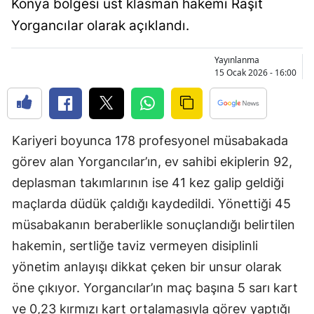
Konya bölgesi üst klasman hakemi Raşit
Bilecik
Yorgancılar olarak açıklandı.
Bingöl
Yayınlanma
Bitlis
15 Ocak 2026 - 16:00
Bolu
Burdur
Kariyeri boyunca 178 profesyonel müsabakada
Bursa
görev alan Yorgancılar’ın, ev sahibi ekiplerin 92,
deplasman takımlarının ise 41 kez galip geldiği
Çanakkale
maçlarda düdük çaldığı kaydedildi. Yönettiği 45
Çankırı
müsabakanın beraberlikle sonuçlandığı belirtilen
Çorum
hakemin, sertliğe taviz vermeyen disiplinli
yönetim anlayışı dikkat çeken bir unsur olarak
Denizli
öne çıkıyor. Yorgancılar’ın maç başına 5 sarı kart
Diyarbakır
ve 0,23 kırmızı kart ortalamasıyla görev yaptığı