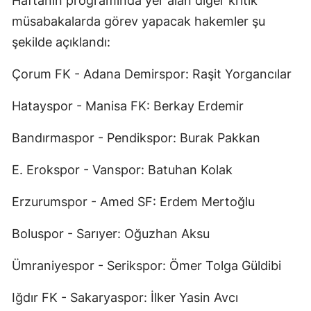
Haftanın programında yer alan diğer kritik
müsabakalarda görev yapacak hakemler şu
Malatya
şekilde açıklandı:
Manisa
Çorum FK - Adana Demirspor: Raşit Yorgancılar
Kahramanmaraş
Hatayspor - Manisa FK: Berkay Erdemir
Mardin
Muğla
Bandırmaspor - Pendikspor: Burak Pakkan
Muş
E. Erokspor - Vanspor: Batuhan Kolak
Nevşehir
Erzurumspor - Amed SF: Erdem Mertoğlu
Niğde
Boluspor - Sarıyer: Oğuzhan Aksu
Ordu
Ümraniyespor - Serikspor: Ömer Tolga Güldibi
Rize
Iğdır FK - Sakaryaspor: İlker Yasin Avcı
Sakarya