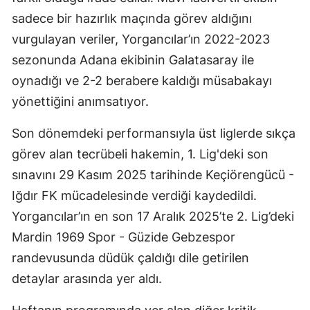
sadece bir hazırlık maçında görev aldığını
Mersin
vurgulayan veriler, Yorgancılar’ın 2022-2023
İstanbul
sezonunda Adana ekibinin Galatasaray ile
İzmir
oynadığı ve 2-2 berabere kaldığı müsabakayı
yönettiğini anımsatıyor.
Kars
Kastamonu
Son dönemdeki performansıyla üst liglerde sıkça
görev alan tecrübeli hakemin, 1. Lig'deki son
Kayseri
sınavını 29 Kasım 2025 tarihinde Keçiörengücü -
Kırklareli
Iğdır FK mücadelesinde verdiği kaydedildi.
Yorgancılar’ın en son 17 Aralık 2025’te 2. Lig’deki
Kırşehir
Mardin 1969 Spor - Güzide Gebzespor
Kocaeli
randevusunda düdük çaldığı dile getirilen
Konya
detaylar arasında yer aldı.
Kütahya