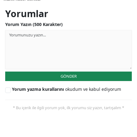
Yorumlar
Yozgat
Zonguldak
Yorum Yazın (500 Karakter)
Aksaray
Bayburt
Karaman
Kırıkkale
GÖNDER
Batman
Yorum yazma kurallarını
okudum ve kabul ediyorum
Şırnak
* Bu içerik ile ilgili yorum yok, ilk yorumu siz yazın, tartışalım *
Bartın
Ardahan
Iğdır