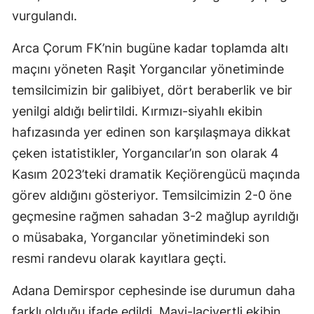
vurgulandı.
Edirne
Elazığ
Arca Çorum FK’nin bugüne kadar toplamda altı
maçını yöneten Raşit Yorgancılar yönetiminde
Erzincan
temsilcimizin bir galibiyet, dört beraberlik ve bir
Erzurum
yenilgi aldığı belirtildi. Kırmızı-siyahlı ekibin
hafızasında yer edinen son karşılaşmaya dikkat
Eskişehir
çeken istatistikler, Yorgancılar’ın son olarak 4
Gaziantep
Kasım 2023’teki dramatik Keçiörengücü maçında
Giresun
görev aldığını gösteriyor. Temsilcimizin 2-0 öne
geçmesine rağmen sahadan 3-2 mağlup ayrıldığı
Gümüşhane
o müsabaka, Yorgancılar yönetimindeki son
Hakkari
resmi randevu olarak kayıtlara geçti.
Hatay
Adana Demirspor cephesinde ise durumun daha
Isparta
farklı olduğu ifade edildi. Mavi-lacivertli ekibin