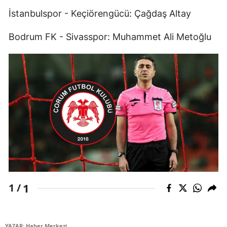
İstanbulspor - Keçiörengücü: Çağdaş Altay
Samsun
Bodrum FK - Sivasspor: Muhammet Ali Metoğlu
Siirt
Sinop
Sivas
Tekirdağ
Tokat
Trabzon
Tunceli
Şanlıurfa
1
1 /
Uşak
Van
YAZAR: Haber Merkezi