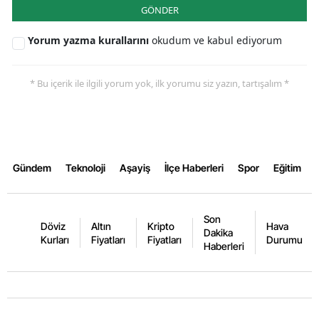
GÖNDER
Malatya
Yorum yazma kurallarını
okudum ve kabul ediyorum
Manisa
Kahramanmaraş
* Bu içerik ile ilgili yorum yok, ilk yorumu siz yazın, tartışalım *
Mardin
Muğla
Muş
Gündem
Teknoloji
Aşayiş
İlçe Haberleri
Spor
Eğitim
Nevşehir
Son
Niğde
Döviz
Altın
Kripto
Hava
Dakika
Kurları
Fiyatları
Fiyatları
Durumu
Haberleri
Ordu
Rize
Sakarya