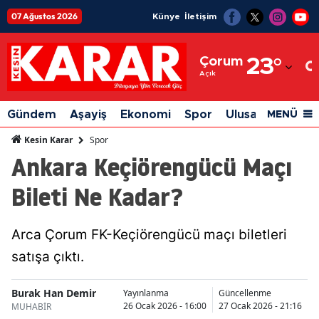
07 Ağustos 2026
Künye
İletişim
Adana
Çorum
23
°
Adıyaman
Açık
Afyonkarahisar
Gündem
Aşayiş
Ekonomi
Spor
Ulusal
Siyaset
MENÜ
Ağrı
Spor
Kesin Karar
Ankara Keçiörengücü Maçı
Amasya
Bileti Ne Kadar?
Ankara
Antalya
Arca Çorum FK-Keçiörengücü maçı biletleri
Artvin
satışa çıktı.
Aydın
Burak Han Demir
Yayınlanma
Güncellenme
Balıkesir
26 Ocak 2026 - 16:00
27 Ocak 2026 - 21:16
MUHABİR