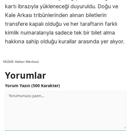
kartı ibrazıyla yükleneceği duyuruldu. Doğu ve
Mersin
Kale Arkası tribünlerinden alınan biletlerin
İstanbul
transfere kapalı olduğu ve her taraftarın farklı
İzmir
kimlik numaralarıyla sadece tek bir bilet alma
hakkına sahip olduğu kurallar arasında yer alıyor.
Kars
Kastamonu
YAZAR: Haber Merkezi
Kayseri
Yorumlar
Kırklareli
Yorum Yazın (500 Karakter)
Kırşehir
Kocaeli
Konya
Kütahya