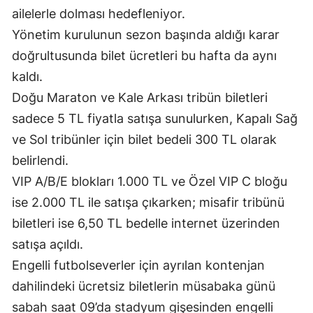
ailelerle dolması hedefleniyor.
Edirne
Yönetim kurulunun sezon başında aldığı karar
Elazığ
doğrultusunda bilet ücretleri bu hafta da aynı
Erzincan
kaldı.
Doğu Maraton ve Kale Arkası tribün biletleri
Erzurum
sadece 5 TL fiyatla satışa sunulurken, Kapalı Sağ
Eskişehir
ve Sol tribünler için bilet bedeli 300 TL olarak
belirlendi.
Gaziantep
VIP A/B/E blokları 1.000 TL ve Özel VIP C bloğu
Giresun
ise 2.000 TL ile satışa çıkarken; misafir tribünü
Gümüşhane
biletleri ise 6,50 TL bedelle internet üzerinden
satışa açıldı.
Hakkari
Engelli futbolseverler için ayrılan kontenjan
Hatay
dahilindeki ücretsiz biletlerin müsabaka günü
Isparta
sabah saat 09’da stadyum gişesinden engelli