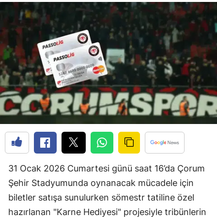
Bilecik
Bingöl
Bitlis
Bolu
Burdur
Bursa
Çanakkale
Çankırı
31 Ocak 2026 Cumartesi günü saat 16’da Çorum
Çorum
Şehir Stadyumunda oynanacak mücadele için
Denizli
biletler satışa sunulurken sömestr tatiline özel
Diyarbakır
hazırlanan "Karne Hediyesi" projesiyle tribünlerin