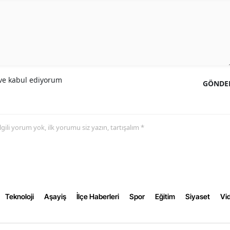
Samsun
Siirt
Sinop
e kabul ediyorum
Sivas
GÖNDE
Tekirdağ
Tokat
 ilgili yorum yok, ilk yorumu siz yazın, tartışalım *
Trabzon
Tunceli
Şanlıurfa
Teknoloji
Aşayiş
İlçe Haberleri
Spor
Eğitim
Siyaset
Vid
Uşak
Van