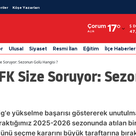
riler
Köşe Yazarları
Adana
Çorum
17
°
D
Adıyaman
47
Açık
Afyonkarahisar
or
Ulusal
Siyaset
Resmi İlan
Eğitim
İlçe Haberler
Ağrı
e Soruyor: Sezonun Golü Hangisi ?
Amasya
FK Size Soruyor: Sezo
Ankara
Antalya
Artvin
Lig'e yükselme başarısı göstererek unutulm
Aydın
aktığımız 2025-2026 sezonunda atılan birb
Balıkesir
olünü seçme kararını büyük taraftarına bırak