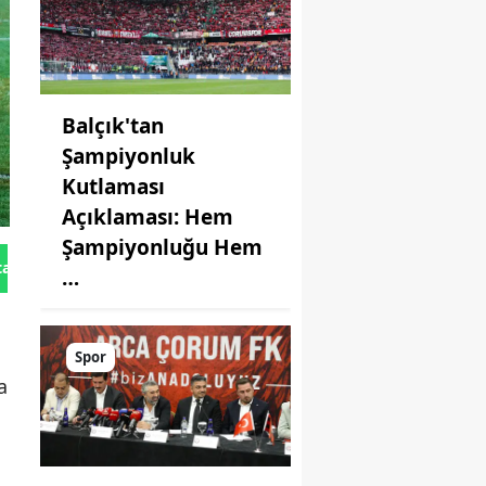
Balçık'tan
Şampiyonluk
Kutlaması
Açıklaması: Hem
Şampiyonluğu Hem
tan Gönder
…
Spor
a