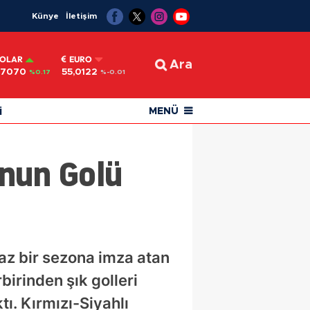
Künye
İletişim
OLAR
EURO
Ara
,7070
55,0122
%0.17
%-0.01
i
MENÜ
nun Golü
az bir sezona imza atan
irinden şık golleri
tı. Kırmızı-Siyahlı