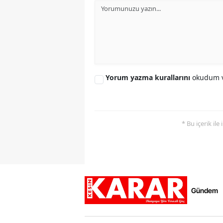
Yorum yazma kurallarını
okudum v
* Bu içerik ile
Gündem