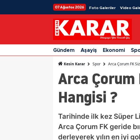
07 Ağustos 2026
Foto Galeriler
Video Gale
Gündem
Aşayiş
Ekonomi
Sp
Spor
Arca Çorum FK Siz
Kesin Karar
Arca Çorum 
Hangisi ?
Tarihinde ilk kez Süper 
Arca Çorum FK geride bır
derleyerek yılın en iyi g