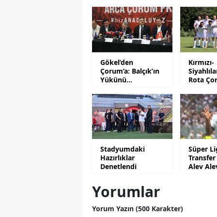
Gökel’den
Kırmızı-
Çorum’a: Balçık’ın
Siyahlıl
Yükünü
Rota Ço
Hafifletmeliyiz
İstanbu
Stadyumdaki
Süper Li
Hazırlıklar
Transfer
Denetlendi
Alev Ale
Yorumlar
Yorum Yazın (500 Karakter)