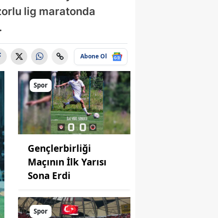
zorlu lig maratonda
.
Abone Ol
Spor
Gençlerbirliği
Maçının İlk Yarısı
Sona Erdi
Spor