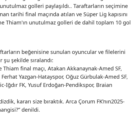
utulmaz golleri paylaşıldı.. Taraftarların seçimine
Mersin
an tarihi final maçında atılan ve Süper Lig kapısını
İstanbul
me Thiam'ın unutulmaz golleri de dahil toplam 10 gol
İzmir
Kars
aftarların beğenisine sunulan oyuncular ve filelerini
Kastamonu
r şu şekilde sıralandı:
me Thiam final maçı, Atakan Akkanaynak-Amed SF,
Kayseri
 Ferhat Yazgan-Hatayspor, Oğuz Gürbulak-Amed SF,
Kırklareli
sic-Iğdır FK, Yusuf Erdoğan-Pendikspor, Braian
Kırşehir
dizdik, kararı size bıraktık. Arca Çorum FK’nın2025-
Kocaeli
angisi?” denildi.
Konya
Kütahya