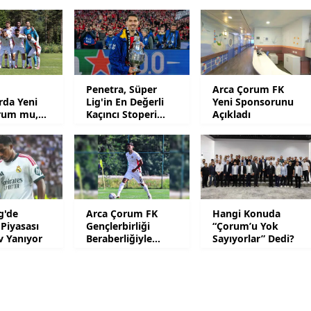
Malatya
Manisa
Kahramanmaraş
Penetra, Süper
Arca Çorum FK
arda Yeni
Lig'in En Değerli
Yeni Sponsorunu
Mardin
rum mu,
Kaçıncı Stoperi
Açıkladı
l mu?
Oldu?
Muğla
Muş
Nevşehir
g'de
Arca Çorum FK
Hangi Konuda
Niğde
 Piyasası
Gençlerbirliği
“Çorum’u Yok
v Yanıyor
Beraberliğiyle
Sayıyorlar” Dedi?
Ordu
Hazırlık Maçlarını
Noktaladı
Rize
Sakarya