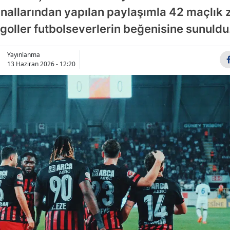
anallarından yapılan paylaşımla 42 maçlık 
Bilecik
 goller futbolseverlerin beğenisine sunuldu
Bingöl
Bitlis
Yayınlanma
13 Haziran 2026 - 12:20
Bolu
Burdur
Bursa
Çanakkale
Çankırı
Çorum
Denizli
Diyarbakır