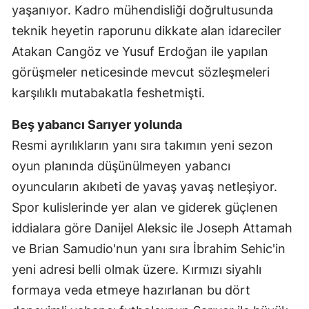
yaşanıyor. Kadro mühendisliği doğrultusunda
Mersin
teknik heyetin raporunu dikkate alan idareciler
İstanbul
Atakan Cangöz ve Yusuf Erdoğan ile yapılan
görüşmeler neticesinde mevcut sözleşmeleri
İzmir
karşılıklı mutabakatla feshetmişti.
Kars
Beş yabancı Sarıyer yolunda
Kastamonu
Resmi ayrılıkların yanı sıra takımın yeni sezon
Kayseri
oyun planında düşünülmeyen yabancı
oyuncuların akıbeti de yavaş yavaş netleşiyor.
Kırklareli
Spor kulislerinde yer alan ve giderek güçlenen
Kırşehir
iddialara göre Danijel Aleksic ile Joseph Attamah
Kocaeli
ve Brian Samudio'nun yanı sıra İbrahim Sehic'in
yeni adresi belli olmak üzere. Kırmızı siyahlı
Konya
formaya veda etmeye hazırlanan bu dört
Kütahya