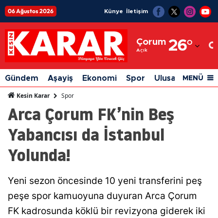
06 Ağustos 2026
Künye
İletişim
Adana
Çorum
26
°
Adıyaman
Açık
Afyonkarahisar
Gündem
Aşayiş
Ekonomi
Spor
Ulusal
Siyaset
MENÜ
Ağrı
Spor
Kesin Karar
Arca Çorum FK’nin Beş
Amasya
Yabancısı da İstanbul
Ankara
Yolunda!
Antalya
Artvin
Yeni sezon öncesinde 10 yeni transferini peş
Aydın
peşe spor kamuoyuna duyuran Arca Çorum
Balıkesir
FK kadrosunda köklü bir revizyona giderek iki