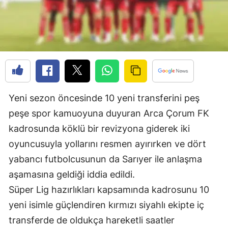
Edirne
Elazığ
Erzincan
Erzurum
Eskişehir
Yeni sezon öncesinde 10 yeni transferini peş
peşe spor kamuoyuna duyuran Arca Çorum FK
Gaziantep
kadrosunda köklü bir revizyona giderek iki
Giresun
oyuncusuyla yollarını resmen ayırırken ve dört
yabancı futbolcusunun da Sarıyer ile anlaşma
Gümüşhane
aşamasına geldiği iddia edildi.
Hakkari
Süper Lig hazırlıkları kapsamında kadrosunu 10
Hatay
yeni isimle güçlendiren kırmızı siyahlı ekipte iç
transferde de oldukça hareketli saatler
Isparta