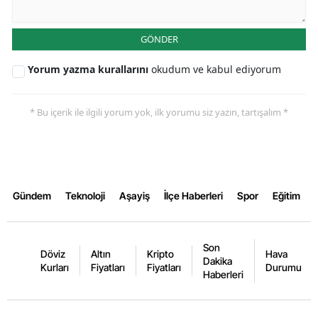
Samsun
GÖNDER
Siirt
Yorum yazma kurallarını
okudum ve kabul ediyorum
Sinop
Sivas
* Bu içerik ile ilgili yorum yok, ilk yorumu siz yazın, tartışalım *
Tekirdağ
Tokat
Gündem
Teknoloji
Aşayiş
İlçe Haberleri
Spor
Eğitim
Trabzon
Tunceli
Son
Döviz
Altın
Kripto
Hava
Şanlıurfa
Dakika
Kurları
Fiyatları
Fiyatları
Durumu
Haberleri
Uşak
Van