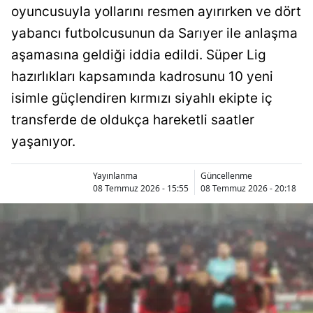
oyuncusuyla yollarını resmen ayırırken ve dört
Bilecik
yabancı futbolcusunun da Sarıyer ile anlaşma
Bingöl
aşamasına geldiği iddia edildi. Süper Lig
Bitlis
hazırlıkları kapsamında kadrosunu 10 yeni
isimle güçlendiren kırmızı siyahlı ekipte iç
Bolu
transferde de oldukça hareketli saatler
Burdur
yaşanıyor.
Bursa
Yayınlanma
Güncellenme
Çanakkale
08 Temmuz 2026 - 15:55
08 Temmuz 2026 - 20:18
Çankırı
Çorum
Denizli
Diyarbakır