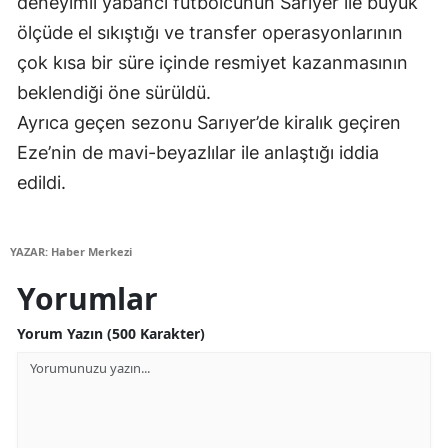
deneyimli yabancı futbolcunun Sarıyer ile büyük
Malatya
ölçüde el sıkıştığı ve transfer operasyonlarının
çok kısa bir süre içinde resmiyet kazanmasının
Manisa
beklendiği öne sürüldü.
Kahramanmaraş
Ayrıca geçen sezonu Sarıyer’de kiralık geçiren
Eze’nin de mavi-beyazlılar ile anlaştığı iddia
Mardin
edildi.
Muğla
Muş
YAZAR: Haber Merkezi
Nevşehir
Yorumlar
Niğde
Yorum Yazın (500 Karakter)
Ordu
Rize
Sakarya