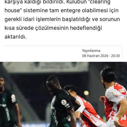
karşıya kaldığı bildirildi. Kulübün ”clearing
Bilecik
house” sistemine tam entegre olabilmesi için
Bingöl
gerekli idari işlemlerin başlatıldığı ve sorunun
kısa sürede çözülmesinin hedeflendiği
Bitlis
aktarıldı.
Bolu
Yayınlanma
Burdur
08 Haziran 2026 - 20:30
Bursa
Çanakkale
Çankırı
Çorum
Denizli
Diyarbakır