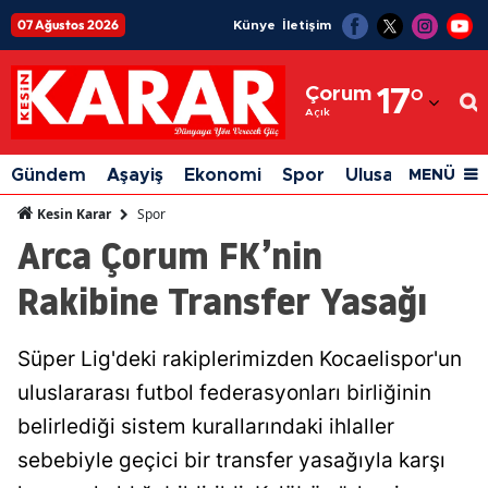
07 Ağustos 2026
Künye
İletişim
Adana
Çorum
17
°
Adıyaman
Açık
Afyonkarahisar
Gündem
Aşayiş
Ekonomi
Spor
Ulusal
Siyaset
MENÜ
Ağrı
Spor
Kesin Karar
Arca Çorum FK’nin
Amasya
Rakibine Transfer Yasağı
Ankara
Antalya
Süper Lig'deki rakiplerimizden Kocaelispor'un
Artvin
uluslararası futbol federasyonları birliğinin
Aydın
belirlediği sistem kurallarındaki ihlaller
sebebiyle geçici bir transfer yasağıyla karşı
Balıkesir