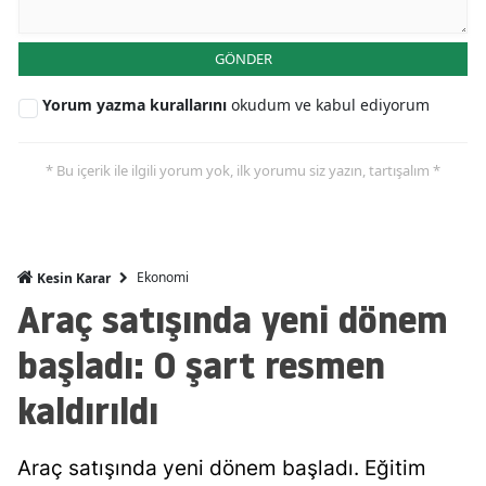
Malatya
GÖNDER
Manisa
Yorum yazma kurallarını
okudum ve kabul ediyorum
Kahramanmaraş
Mardin
* Bu içerik ile ilgili yorum yok, ilk yorumu siz yazın, tartışalım *
Muğla
Muş
Ekonomi
Kesin Karar
Nevşehir
Araç satışında yeni dönem
Niğde
başladı: O şart resmen
Ordu
kaldırıldı
Rize
Araç satışında yeni dönem başladı. Eğitim
Sakarya