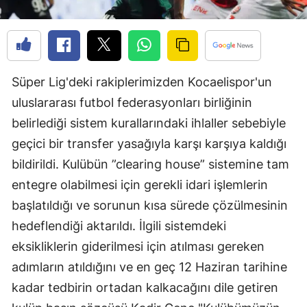
Edirne
Elazığ
Erzincan
Süper Lig'deki rakiplerimizden Kocaelispor'un
Erzurum
uluslararası futbol federasyonları birliğinin
belirlediği sistem kurallarındaki ihlaller sebebiyle
Eskişehir
geçici bir transfer yasağıyla karşı karşıya kaldığı
Gaziantep
bildirildi. Kulübün ”clearing house” sistemine tam
entegre olabilmesi için gerekli idari işlemlerin
Giresun
başlatıldığı ve sorunun kısa sürede çözülmesinin
Gümüşhane
hedeflendiği aktarıldı. İlgili sistemdeki
Hakkari
eksikliklerin giderilmesi için atılması gereken
adımların atıldığını ve en geç 12 Haziran tarihine
Hatay
kadar tedbirin ortadan kalkacağını dile getiren
Isparta