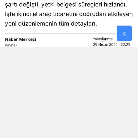
şartı değişti, yetki belgesi süreçleri hızlandı.
Samsun
İşte ikinci el araç ticaretini doğrudan etkileyen
yeni düzenlemenin tüm detayları.
Siirt
Sinop
Haber Merkezi
Yayınlanma
29 Nisan 2026 - 22:25
Kaynak
Sivas
Tekirdağ
Tokat
Trabzon
Tunceli
Şanlıurfa
Uşak
Van