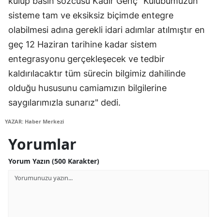
kulüp basın sözcüsü Kadir Genç "Kulübümüzün
Mersin
sisteme tam ve eksiksiz biçimde entegre
olabilmesi adına gerekli idari adımlar atılmıştır en
İstanbul
geç 12 Haziran tarihine kadar sistem
İzmir
entegrasyonu gerçekleşecek ve tedbir
kaldırılacaktır tüm sürecin bilgimiz dahilinde
Kars
olduğu hususunu camiamızın bilgilerine
Kastamonu
saygılarımızla sunarız" dedi.
Kayseri
YAZAR: Haber Merkezi
Kırklareli
Yorumlar
Kırşehir
Yorum Yazın (500 Karakter)
Kocaeli
Konya
Kütahya