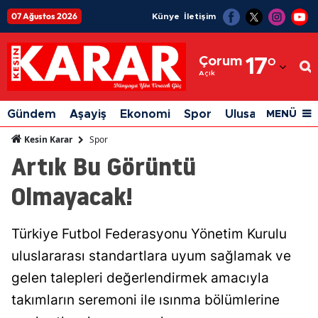
07 Ağustos 2026
Künye
İletişim
Adana
Çorum
17
°
Adıyaman
Açık
Afyonkarahisar
Gündem
Aşayiş
Ekonomi
Spor
Ulusal
Siyaset
MENÜ
Ağrı
Spor
Kesin Karar
Artık Bu Görüntü
Amasya
Olmayacak!
Ankara
Antalya
Türkiye Futbol Federasyonu Yönetim Kurulu
Artvin
uluslararası standartlara uyum sağlamak ve
Aydın
gelen talepleri değerlendirmek amacıyla
takımların seremoni ile ısınma bölümlerine
Balıkesir