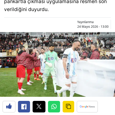
pankartla çıkması uygulamasına resmen son
Bilecik
verildiğini duyurdu.
Bingöl
Yayınlanma
Bitlis
24 Mayıs 2026 - 13:00
Bolu
Burdur
Bursa
Çanakkale
Çankırı
Çorum
Denizli
Diyarbakır