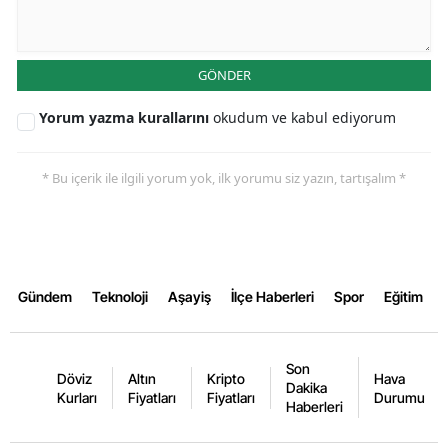
Malatya
Manisa
GÖNDER
Kahramanmaraş
Yorum yazma kurallarını
okudum ve kabul ediyorum
Mardin
* Bu içerik ile ilgili yorum yok, ilk yorumu siz yazın, tartışalım *
Muğla
Muş
Nevşehir
Gündem
Teknoloji
Aşayiş
İlçe Haberleri
Spor
Eğitim
Niğde
Ordu
Son
Döviz
Altın
Kripto
Hava
Dakika
Kurları
Fiyatları
Fiyatları
Durumu
Rize
Haberleri
Sakarya