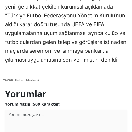
yeniliğe dikkat çekilen kurumsal açıklamada
Mersin
"Türkiye Futbol Federasyonu Yönetim Kurulu’nun
İstanbul
aldığı karar doğrultusunda UEFA ve FIFA
İzmir
uygulamalarına uyum sağlanması ayrıca kulüp ve
futbolculardan gelen talep ve görüşlere istinaden
Kars
maçlarda seremoni ve ısınmaya pankartla
Kastamonu
çıkılması uygulamasına son verilmiştir" denildi.
Kayseri
Kırklareli
YAZAR: Haber Merkezi
Yorumlar
Kırşehir
Yorum Yazın (500 Karakter)
Kocaeli
Konya
Kütahya