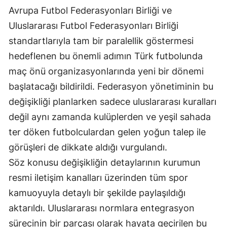
Avrupa Futbol Federasyonları Birliği ve
Edirne
Uluslararası Futbol Federasyonları Birliği
Elazığ
standartlarıyla tam bir paralellik göstermesi
Erzincan
hedeflenen bu önemli adımın Türk futbolunda
maç önü organizasyonlarında yeni bir dönemi
Erzurum
başlatacağı bildirildi. Federasyon yönetiminin bu
Eskişehir
değişikliği planlarken sadece uluslararası kuralları
Gaziantep
değil aynı zamanda kulüplerden ve yeşil sahada
ter döken futbolculardan gelen yoğun talep ile
Giresun
görüşleri de dikkate aldığı vurgulandı.
Gümüşhane
Söz konusu değişikliğin detaylarının kurumun
resmi iletişim kanalları üzerinden tüm spor
Hakkari
kamuoyuyla detaylı bir şekilde paylaşıldığı
Hatay
aktarıldı. Uluslararası normlara entegrasyon
Isparta
sürecinin bir parçası olarak hayata geçirilen bu