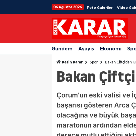
06 Ağustos 2026
Foto Galeriler
Video Gale
Gündem
Aşayiş
Ekonomi
Sp
Spor
Bakan Çiftçi’den K
Kesin Karar
Bakan Çiftçi
Çorum'un eski valisi ve İ
başarısı gösteren Arca Ç
olacağına ve büyük başarı
maratonun ardından elde 
derece mutlu ettiğini ak