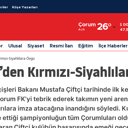
riler
Köşe Yazarları
Adana
Çorum
26
°
D
Adıyaman
47,
Açık
Afyonkarahisar
or
Ulusal
Siyaset
Resmi İlan
Eğitim
İlçe Haberler
Ağrı
ırmızı-Siyahlılara Övgü
Amasya
’den Kırmızı-Siyahlıl
Ankara
Antalya
çişleri Bakanı Mustafa Çiftçi tarihinde ilk 
orum FK'yi tebrik ederek takımın yeni aren
Artvin
lara imza atacağına inandığını söyledi. Kır
Aydın
ettiği şampiyonluğun tüm Çorumluları oldu
Balıkesir
taran Çiftçi kulübün başarısında emeği ge