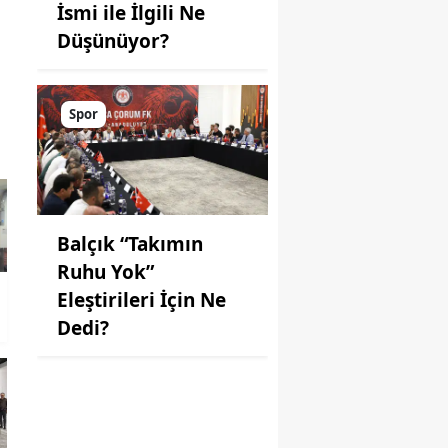
İsmi ile İlgili Ne
Düşünüyor?
Spor
Balçık “Takımın
Ruhu Yok”
Eleştirileri İçin Ne
Dedi?