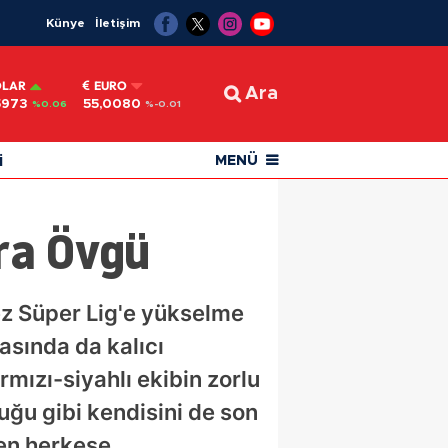
Künye
İletişim
OLAR
EURO
Ara
5973
55,0080
%0.06
%-0.01
i
MENÜ
ara Övgü
kez Süper Lig'e yükselme
asında da kalıcı
mızı-siyahlı ekibin zorlu
ğu gibi kendisini de son
çen herkese