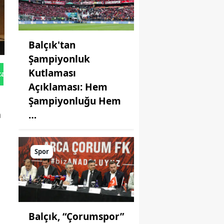
Balçık'tan
Şampiyonluk
Kutlaması
tan Gönder
Açıklaması: Hem
Şampiyonluğu Hem
a
…
Spor
Balçık, “Çorumspor”