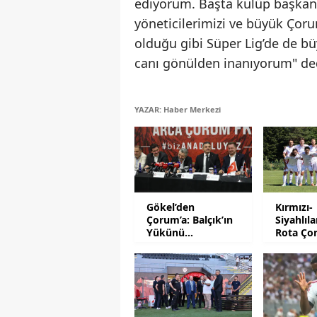
ediyorum. Başta kulüp başkanı
yöneticilerimizi ve büyük Çoru
olduğu gibi Süper Lig’de de bü
canı gönülden inanıyorum" de
YAZAR: Haber Merkezi
Gökel’den
Kırmızı-
Çorum’a: Balçık’ın
Siyahlıl
Yükünü
Rota Ço
Hafifletmeliyiz
İstanbu