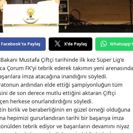
Edirne
Elazığ
Erzincan
Facebook'ta Paylaş
X'de Paylaş
Whatsapp'
Erzurum
Eskişehir
 Bakanı Mustafa Çiftçi tarihinde ilk kez Süper Lig'e
ca Çorum FK'yi tebrik ederek takımın yeni arenasınd
Gaziantep
aşarılara imza atacağına inandığını söyledi.
Giresun
maratonun ardından elde ettiği şampiyonluğun tüm
ini de son derece mutlu ettiğini aktaran Çiftçi
Gümüşhane
en herkese onurlandırdığını söyledi.
Hakkari
tin birlik ve beraberliğinin en güzel örneği olduğuna
Hatay
na hepimizi gururlandıran tarihi bir başarıya imza
önülden tebrik ediyor ve başarıların devamını niyaz
Isparta