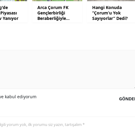
g'de
Arca Çorum FK
Hangi Konuda
Malatya
 Piyasası
Gençlerbirliği
“Çorum’u Yok
v Yanıyor
Beraberliğiyle
Sayıyorlar” Dedi?
Manisa
Hazırlık Maçlarını
Noktaladı
Kahramanmaraş
Mardin
Muğla
Muş
Nevşehir
Niğde
e kabul ediyorum
GÖNDE
Ordu
Rize
 ilgili yorum yok, ilk yorumu siz yazın, tartışalım *
Sakarya