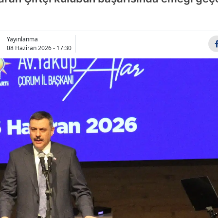
Bilecik
Bingöl
Yayınlanma
08 Haziran 2026 - 17:30
Bitlis
Bolu
Burdur
Bursa
Çanakkale
Çankırı
Çorum
Denizli
Diyarbakır