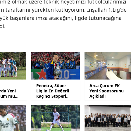
mız olmak üzere teknik heyetimizi futbolcularımızı
Mersin
m taraftarını yürekten kutluyorum. İnşallah 1.Lig’de
yük başarılara imza atacağını, ligde tutunacağına
İstanbul
di.
İzmir
Kars
Kastamonu
Kayseri
Kırklareli
Penetra, Süper
Arca Çorum FK
arda Yeni
Lig'in En Değerli
Yeni Sponsorunu
Kırşehir
rum mu,
Kaçıncı Stoperi
Açıkladı
l mu?
Oldu?
Kocaeli
Konya
Kütahya