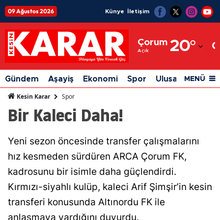
09 Ağustos 2026
Künye
İletişim
Adana
Çorum
20
°
Adıyaman
Açık
Afyonkarahisar
Gündem
Aşayiş
Ekonomi
Spor
Ulusal
Siyaset
MENÜ
Ağrı
Spor
Kesin Karar
Bir Kaleci Daha!
Amasya
Ankara
Yeni sezon öncesinde transfer çalışmalarını
Antalya
hız kesmeden sürdüren ARCA Çorum FK,
Artvin
kadrosunu bir isimle daha güçlendirdi.
Kırmızı-siyahlı kulüp, kaleci Arif Şimşir’in kesin
Aydın
transferi konusunda Altınordu FK ile
Balıkesir
anlaşmaya vardığını duyurdu.