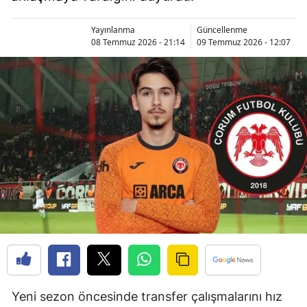
Bilecik
Yayınlanma
Güncellenme
Bingöl
08 Temmuz 2026 - 21:14
09 Temmuz 2026 - 12:07
Bitlis
Bolu
Burdur
Bursa
Çanakkale
Çankırı
Çorum
Denizli
Yeni sezon öncesinde transfer çalışmalarını hız
Diyarbakır