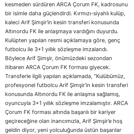
kesmeden sürdüren ARCA Çorum FK, kadrosunu
Edirne
bir isimle daha güçlendirdi. Kırmızı-siyahlı kulüp,
Elazığ
kaleci Arif Şimşir’in kesin transferi konusunda
Altınordu FK ile anlaşmaya vardığını duyurdu.
Erzincan
Kulüpten yapılan resmi açıklamaya göre, genç
Erzurum
futbolcu ile 3+1 yıllık sözleşme imzalandı.
Eskişehir
Böylece Arif Şimşir, önümüzdeki sezondan
itibaren ARCA Çorum FK forması giyecek.
Gaziantep
Transferle ilgili yapılan açıklamada, “Kulübümüz,
Giresun
profesyonel futbolcu Arif Şimşir’in kesin transferi
Gümüşhane
konusunda Altınordu FK ile anlaşma sağlamış,
oyuncuyla 3+1 yıllık sözleşme imzalamıştır. ARCA
Hakkari
Çorum FK forması altında başarılı bir kariyer
Hatay
geçireceğine olan inancımızla, Arif Şimşir’e hoş
geldin diyor, yeni yolculuğunda üstün başarılar
Isparta