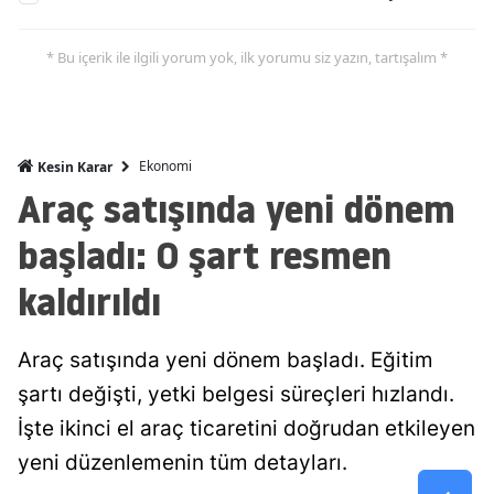
Malatya
* Bu içerik ile ilgili yorum yok, ilk yorumu siz yazın, tartışalım *
Manisa
Kahramanmaraş
Ekonomi
Kesin Karar
Mardin
Araç satışında yeni dönem
Muğla
başladı: O şart resmen
Muş
kaldırıldı
Nevşehir
Niğde
Araç satışında yeni dönem başladı. Eğitim
şartı değişti, yetki belgesi süreçleri hızlandı.
Ordu
İşte ikinci el araç ticaretini doğrudan etkileyen
Rize
yeni düzenlemenin tüm detayları.
Sakarya