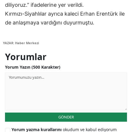
diliyoruz.” ifadelerine yer verildi.
Mersin
Kırmızı-Siyahlılar ayrıca kaleci Erhan Erentürk ile
İstanbul
de anlaşmaya vardığını duyurmuştu.
İzmir
YAZAR: Haber Merkezi
Kars
Yorumlar
Kastamonu
Yorum Yazın (500 Karakter)
Kayseri
Kırklareli
Kırşehir
Kocaeli
Konya
GÖNDER
Kütahya
Yorum yazma kurallarını
okudum ve kabul ediyorum