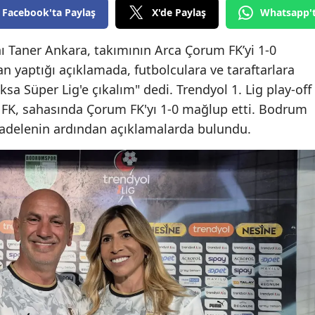
Facebook'ta Paylaş
X'de Paylaş
Whatsapp'
Edirne
Elazığ
 Taner Ankara, takımının Arca Çorum FK’yi 1-0
n yaptığı açıklamada, futbolculara ve taraftarlara
Erzincan
ksa Süper Lig'e çıkalım" dedi. Trendyol 1. Lig play-off
Erzurum
m FK, sahasında Çorum FK'yı 1-0 mağlup etti. Bodrum
adelenin ardından açıklamalarda bulundu.
Eskişehir
Gaziantep
Giresun
Gümüşhane
Hakkari
Hatay
Isparta