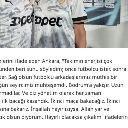
Mersin
İstanbul
İzmir
Kars
Kastamonu
erini ifade eden Ankara, "Takımın enerjisi çok
Kayseri
nden beri şunu söyledim; önce futbolcu ister, sonra
ster. Sağ olsun futbolcu arkadaşlarımız müthiş bir
Kırklareli
gün seyircimiz muhteşemdi, Bodrum'a yakışır. Uzun
Kırşehir
madılar. Ve biz yönetim olarak her zaman
ilk bacağı kazandık. İkinci maça bakacağız. İkinci
Kocaeli
a bakarız. İnşallah hayırlısıysa, Allah yar ve
Konya
k olsun diyorum. Hayırlı olacaksa çıkalım" ifadelerin
Kütahya