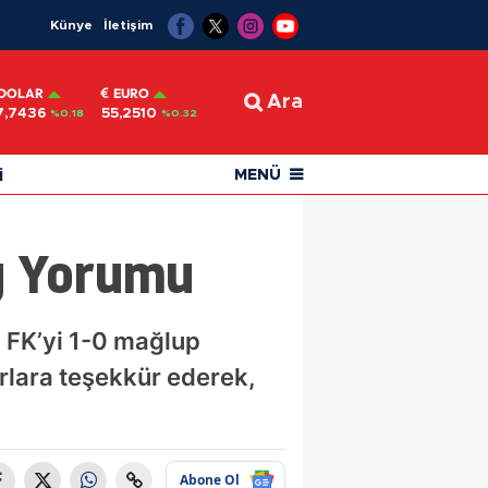
Künye
İletişim
DOLAR
EURO
Ara
7,7436
55,2510
%0.18
%0.32
i
MENÜ
g Yorumu
 FK’yi 1-0 mağlup
arlara teşekkür ederek,
Abone Ol