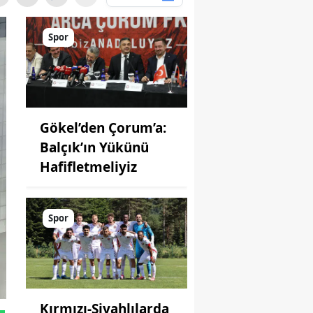
Spor
Gökel’den Çorum’a:
Balçık’ın Yükünü
Hafifletmeliyiz
Spor
Kırmızı-Siyahlılarda