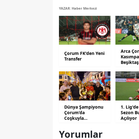
YAZAR: Haber Merkezi
Arca Ço
Çorum FK'den Yeni
Kasımpa
Transfer
Beşiktaş
Tarihleri
Dünya Şampiyonu
1. Lig'de
Çorum’da
Sezon B
Coşkuyla
Açılıyor
Karşılandı
Yorumlar