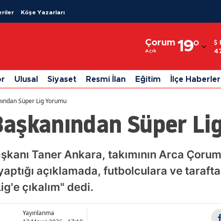
riler
Köşe Yazarları
Adana
Çorum
19
°
Adıyaman
4
Açık
Afyonkarahisar
or
Ulusal
Siyaset
Resmi İlan
Eğitim
İlçe Haberler
Ağrı
ından Süper Lig Yorumu
Amasya
aşkanından Süper Li
Ankara
Antalya
şkanı Taner Ankara, takımının Arca Çorum
 yaptığı açıklamada, futbolculara ve taraft
Artvin
ig'e çıkalım" dedi.
Aydın
Balıkesir
Yayınlanma