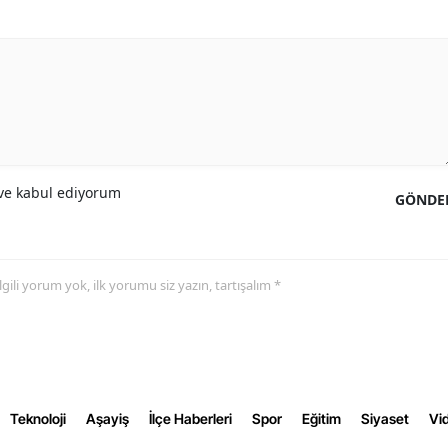
Samsun
Siirt
Sinop
Sivas
e kabul ediyorum
Tekirdağ
GÖNDE
Tokat
Trabzon
 ilgili yorum yok, ilk yorumu siz yazın, tartışalım *
Tunceli
Şanlıurfa
Uşak
Teknoloji
Aşayiş
İlçe Haberleri
Spor
Eğitim
Siyaset
Vid
Van