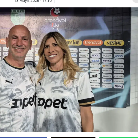
13 Mayıs 2026 - 17:10
Bilecik
Bingöl
Bitlis
Bolu
Burdur
Bursa
Çanakkale
Çankırı
Çorum
Denizli
Diyarbakır