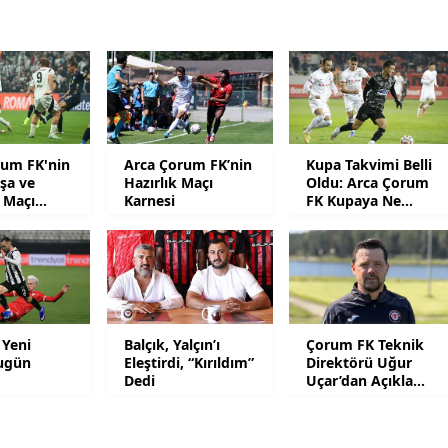
Malatya
Manisa
Kahramanmaraş
Mardin
rum FK'nin
Arca Çorum FK’nin
Kupa Takvimi Belli
şa ve
Hazırlık Maçı
Oldu: Arca Çorum
Muğla
 Maçı
Karnesi
FK Kupaya Ne
 Belli Oldu
Zaman Dahil
Muş
Olacak?
Nevşehir
Niğde
 Yeni
Balçık, Yalçın’ı
Çorum FK Teknik
Ordu
ugün
Eleştirdi, “Kırıldım”
Direktörü Uğur
Dedi
Uçar’dan Açıklama
Var
Rize
Sakarya