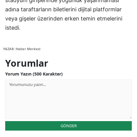
stadyum girişlerinde yoğunluk yaşanmaması
adına taraftarların biletlerini dijital platformlar
Samsun
veya gişeler üzerinden erken temin etmelerini
Siirt
istedi.
Sinop
Sivas
YAZAR: Haber Merkezi
Yorumlar
Tekirdağ
Tokat
Yorum Yazın (500 Karakter)
Trabzon
Tunceli
Şanlıurfa
Uşak
GÖNDER
Van