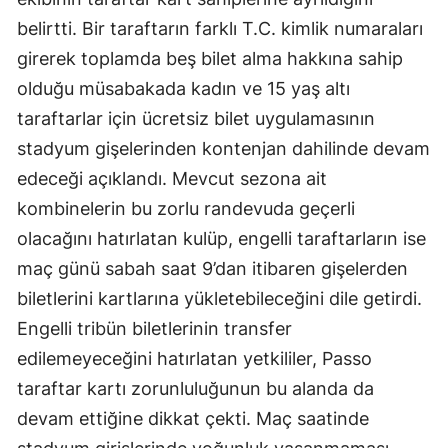
belirtti. Bir taraftarın farklı T.C. kimlik numaraları
Malatya
girerek toplamda beş bilet alma hakkına sahip
Manisa
olduğu müsabakada kadın ve 15 yaş altı
Kahramanmaraş
taraftarlar için ücretsiz bilet uygulamasının
stadyum gişelerinden kontenjan dahilinde devam
Mardin
edeceği açıklandı. Mevcut sezona ait
Muğla
kombinelerin bu zorlu randevuda geçerli
Muş
olacağını hatırlatan kulüp, engelli taraftarların ise
maç günü sabah saat 9’dan itibaren gişelerden
Nevşehir
biletlerini kartlarına yükletebileceğini dile getirdi.
Niğde
Engelli tribün biletlerinin transfer
edilemeyeceğini hatırlatan yetkililer, Passo
Ordu
taraftar kartı zorunluluğunun bu alanda da
Rize
devam ettiğine dikkat çekti. Maç saatinde
Sakarya