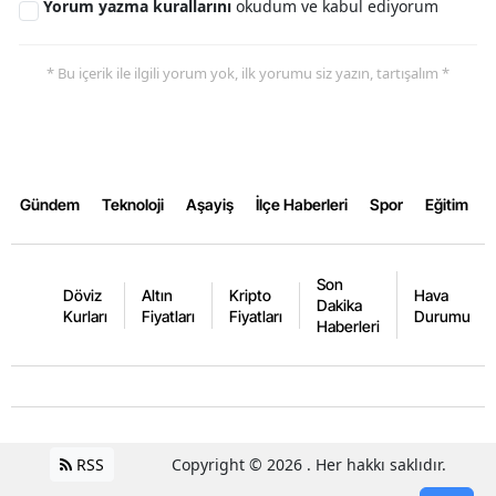
Yorum yazma kurallarını
okudum ve kabul ediyorum
Yozgat
* Bu içerik ile ilgili yorum yok, ilk yorumu siz yazın, tartışalım *
Zonguldak
Aksaray
Bayburt
Gündem
Teknoloji
Aşayiş
İlçe Haberleri
Spor
Eğitim
Karaman
Kırıkkale
Son
Döviz
Altın
Kripto
Hava
Dakika
Batman
Kurları
Fiyatları
Fiyatları
Durumu
Haberleri
Şırnak
Bartın
Ardahan
RSS
Copyright © 2026 . Her hakkı saklıdır.
Iğdır