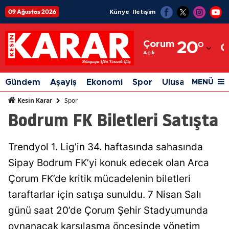
09 Ağustos 2026
Künye
İletişim
Adana
Çorum
20
°
Adıyaman
Açık
Afyonkarahisar
Gündem
Aşayiş
Ekonomi
Spor
Ulusal
Siyaset
MENÜ
Ağrı
Spor
Kesin Karar
Bodrum FK Biletleri Satışta
Amasya
Ankara
Trendyol 1. Lig’in 34. haftasında sahasında
Antalya
Sipay Bodrum FK’yi konuk edecek olan Arca
Artvin
Çorum FK’de kritik mücadelenin biletleri
taraftarlar için satışa sunuldu. 7 Nisan Salı
Aydın
günü saat 20’de Çorum Şehir Stadyumunda
Balıkesir
oynanacak karşılaşma öncesinde yönetim