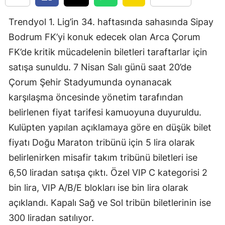
Edirne
Trendyol 1. Lig’in 34. haftasında sahasında Sipay
Elazığ
Bodrum FK’yi konuk edecek olan Arca Çorum
FK’de kritik mücadelenin biletleri taraftarlar için
Erzincan
satışa sunuldu. 7 Nisan Salı günü saat 20’de
Erzurum
Çorum Şehir Stadyumunda oynanacak
Eskişehir
karşılaşma öncesinde yönetim tarafından
belirlenen fiyat tarifesi kamuoyuna duyuruldu.
Gaziantep
Kulüpten yapılan açıklamaya göre en düşük bilet
Giresun
fiyatı Doğu Maraton tribünü için 5 lira olarak
Gümüşhane
belirlenirken misafir takım tribünü biletleri ise
6,50 liradan satışa çıktı. Özel VIP C kategorisi 2
Hakkari
bin lira, VIP A/B/E blokları ise bin lira olarak
Hatay
açıklandı. Kapalı Sağ ve Sol tribün biletlerinin ise
300 liradan satılıyor.
Isparta