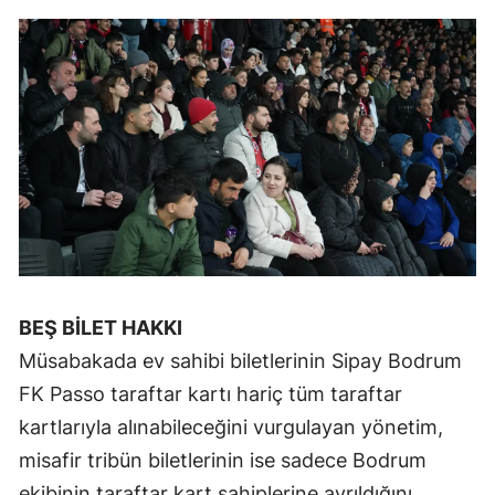
Mersin
İstanbul
İzmir
Kars
Kastamonu
Kayseri
Kırklareli
BEŞ BİLET HAKKI
Kırşehir
Müsabakada ev sahibi biletlerinin Sipay Bodrum
Kocaeli
FK Passo taraftar kartı hariç tüm taraftar
kartlarıyla alınabileceğini vurgulayan yönetim,
Konya
misafir tribün biletlerinin ise sadece Bodrum
Kütahya
ekibinin taraftar kart sahiplerine ayrıldığını