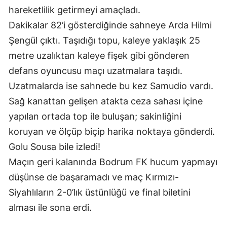
hareketlilik getirmeyi amaçladı.
Yozgat
Dakikalar 82’i gösterdiğinde sahneye Arda Hilmi
Zonguldak
Şengül çıktı. Taşıdığı topu, kaleye yaklaşık 25
metre uzalıktan kaleye fişek gibi gönderen
Aksaray
defans oyuncusu maçı uzatmalara taşıdı.
Bayburt
Uzatmalarda ise sahnede bu kez Samudio vardı.
Sağ kanattan gelişen atakta ceza sahası içine
Karaman
yapılan ortada top ile buluşan; sakinliğini
Kırıkkale
koruyan ve ölçüp biçip harika noktaya gönderdi.
Batman
Golu Sousa bile izledi!
Maçın geri kalanında Bodrum FK hucum yapmayı
Şırnak
düşünse de başaramadı ve maç Kırmızı-
Bartın
Siyahlıların 2-0’lık üstünlüğü ve final biletini
Ardahan
alması ile sona erdi.
Iğdır