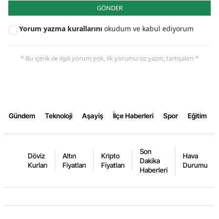
GÖNDER
Yorum yazma kurallarını
okudum ve kabul ediyorum
* Bu içerik ile ilgili yorum yok, ilk yorumu siz yazın, tartışalım *
Gündem
Teknoloji
Aşayiş
İlçe Haberleri
Spor
Eğitim
Son
Döviz
Altın
Kripto
Hava
Dakika
Kurları
Fiyatları
Fiyatları
Durumu
Haberleri