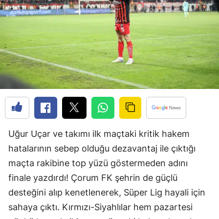
Edirne
Elazığ
Erzincan
Erzurum
Eskişehir
Gaziantep
Giresun
Uğur Uçar ve takımı ilk maçtaki kritik hakem
hatalarının sebep olduğu dezavantaj ile çıktığı
Gümüşhane
maçta rakibine top yüzü göstermeden adını
Hakkari
finale yazdırdı! Çorum FK şehrin de güçlü
desteğini alıp kenetlenerek, Süper Lig hayali için
Hatay
sahaya çıktı. Kırmızı-Siyahlılar hem pazartesi
Isparta