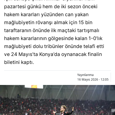
Bilecik
pazartesi günkü hem de iki sezon önceki
hakem kararları yüzünden can yakan
Bingöl
mağlubiyetin rövanşı almak için 15 bin
Bitlis
taraftaranın önünde ilk maçtaki tartışmalı
Bolu
hakem kararlarının gölgesinde kalan 1-0’lık
mağlubiyeti dolu tribünler önünde telafi etti
Burdur
ve 24 Mayıs’ta Konya’da oynanacak finalin
Bursa
biletini kaptı.
Çanakkale
Yayınlanma
Çankırı
16 Mayıs 2026 - 12:05
Çorum
Denizli
Diyarbakır