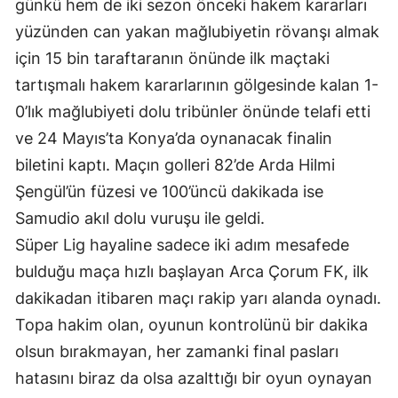
günkü hem de iki sezon önceki hakem kararları
Mersin
yüzünden can yakan mağlubiyetin rövanşı almak
için 15 bin taraftaranın önünde ilk maçtaki
İstanbul
tartışmalı hakem kararlarının gölgesinde kalan 1-
İzmir
0’lık mağlubiyeti dolu tribünler önünde telafi etti
Kars
ve 24 Mayıs’ta Konya’da oynanacak finalin
biletini kaptı. Maçın golleri 82’de Arda Hilmi
Kastamonu
Şengül’ün füzesi ve 100’üncü dakikada ise
Kayseri
Samudio akıl dolu vuruşu ile geldi.
Kırklareli
Süper Lig hayaline sadece iki adım mesafede
bulduğu maça hızlı başlayan Arca Çorum FK, ilk
Kırşehir
dakikadan itibaren maçı rakip yarı alanda oynadı.
Kocaeli
Topa hakim olan, oyunun kontrolünü bir dakika
olsun bırakmayan, her zamanki final pasları
Konya
hatasını biraz da olsa azalttığı bir oyun oynayan
Kütahya