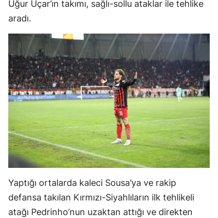
Uğur Uçar’ın takımı, sağlı-sollu ataklar ile tehlike
Malatya
aradı.
Manisa
Kahramanmaraş
Mardin
Muğla
Muş
Nevşehir
Niğde
Ordu
Yaptığı ortalarda kaleci Sousa’ya ve rakip
Rize
defansa takılan Kırmızı-Siyahlıların ilk tehlikeli
atağı Pedrinho’nun uzaktan attığı ve direkten
Sakarya