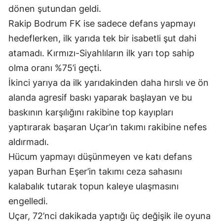
dönen şutundan geldi.
Samsun
Rakip Bodrum FK ise sadece defans yapmayı
Siirt
hedeflerken, ilk yarıda tek bir isabetli şut dahi
atamadı. Kırmızı-Siyahlıların ilk yarı top sahip
Sinop
olma oranı %75’i geçti.
Sivas
İkinci yarıya da ilk yarıdakinden daha hırslı ve ön
alanda agresif baskı yaparak başlayan ve bu
Tekirdağ
baskının karşılığını rakibine top kayıpları
Tokat
yaptırarak başaran Uçar’ın takımı rakibine nefes
Trabzon
aldırmadı.
Hücum yapmayı düşünmeyen ve katı defans
Tunceli
yapan Burhan Eşer’in takımı ceza sahasını
Şanlıurfa
kalabalık tutarak topun kaleye ulaşmasını
Uşak
engelledi.
Uçar, 72’nci dakikada yaptığı üç değişik ile oyuna
Van