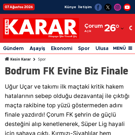
07 Ağustos 2026
Künye
İletişim
Adana
Çorum
26
°
Adıyaman
Açık
Afyonkarahisar
Gündem
Aşayiş
Ekonomi
Spor
Ulusal
Siyaset
MENÜ
Ağrı
Spor
Kesin Karar
Bodrum FK Evine Biz Finale
Amasya
Ankara
Uğur Uçar ve takımı ilk maçtaki kritik hakem
Antalya
hatalarının sebep olduğu dezavantaj ile çıktığı
Artvin
maçta rakibine top yüzü göstermeden adını
finale yazdırdı! Çorum FK şehrin de güçlü
Aydın
desteğini alıp kenetlenerek, Süper Lig hayali
Balıkesir
için sahaya çıktı. Kırmızı-Siyahlılar hem