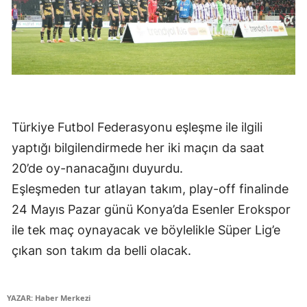
Mersin
İstanbul
İzmir
Kars
Türkiye Futbol Federasyonu eşleşme ile ilgili
Kastamonu
yaptığı bilgilendirmede her iki maçın da saat
Kayseri
20’de oy-nanacağını duyurdu.
Kırklareli
Eşleşmeden tur atlayan takım, play-off finalinde
24 Mayıs Pazar günü Konya’da Esenler Erokspor
Kırşehir
ile tek maç oynayacak ve böylelikle Süper Lig’e
Kocaeli
çıkan son takım da belli olacak.
Konya
YAZAR: Haber Merkezi
Kütahya