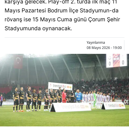
karşıya gelecek. Play-off 2. turda ilk maç 11
Bilecik
Mayıs Pazartesi Bodrum İlçe Stadyumun-da
Bingöl
rövanş ise 15 Mayıs Cuma günü Çorum Şehir
Stadyumunda oynanacak.
Bitlis
Bolu
Yayınlanma
08 Mayıs 2026 - 19:00
Burdur
Bursa
Çanakkale
Çankırı
Çorum
Denizli
Diyarbakır