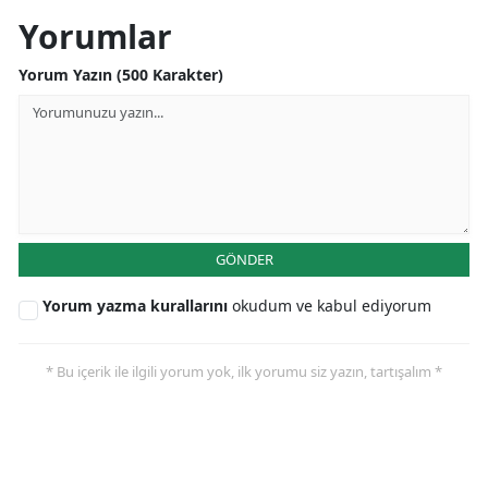
Yorumlar
Malatya
Yorum Yazın (500 Karakter)
Manisa
Kahramanmaraş
Mardin
Muğla
Muş
GÖNDER
Nevşehir
Yorum yazma kurallarını
okudum ve kabul ediyorum
Niğde
* Bu içerik ile ilgili yorum yok, ilk yorumu siz yazın, tartışalım *
Ordu
Rize
Sakarya