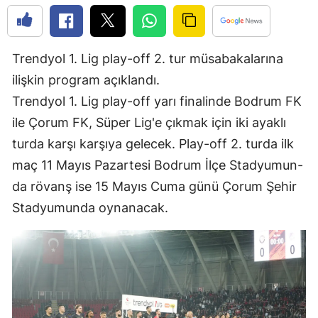
Edirne
Elazığ
Trendyol 1. Lig play-off 2. tur müsabakalarına
Erzincan
ilişkin program açıklandı.
Trendyol 1. Lig play-off yarı finalinde Bodrum FK
Erzurum
ile Çorum FK, Süper Lig'e çıkmak için iki ayaklı
Eskişehir
turda karşı karşıya gelecek. Play-off 2. turda ilk
Gaziantep
maç 11 Mayıs Pazartesi Bodrum İlçe Stadyumun-
da rövanş ise 15 Mayıs Cuma günü Çorum Şehir
Giresun
Stadyumunda oynanacak.
Gümüşhane
Hakkari
Hatay
Isparta