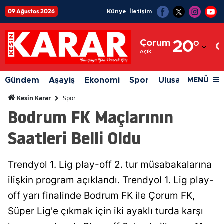
09 Ağustos 2026
Künye
İletişim
Adana
Çorum
20
°
Adıyaman
Açık
Afyonkarahisar
Gündem
Aşayiş
Ekonomi
Spor
Ulusal
Siyaset
MENÜ
Ağrı
Spor
Kesin Karar
Bodrum FK Maçlarının
Amasya
Saatleri Belli Oldu
Ankara
Antalya
Trendyol 1. Lig play-off 2. tur müsabakalarına
Artvin
ilişkin program açıklandı. Trendyol 1. Lig play-
Aydın
off yarı finalinde Bodrum FK ile Çorum FK,
Süper Lig'e çıkmak için iki ayaklı turda karşı
Balıkesir