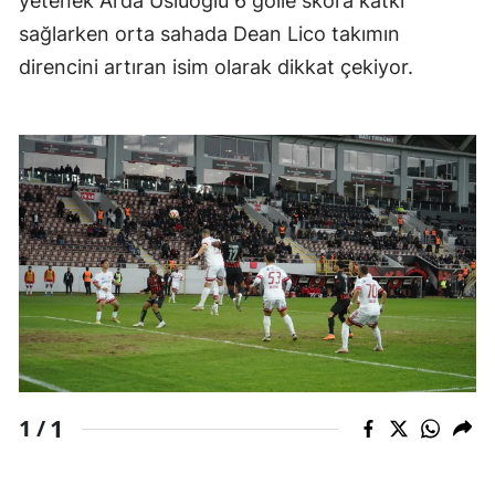
yetenek Arda Usluoğlu 6 golle skora katkı
sağlarken orta sahada Dean Lico takımın
Samsun
direncini artıran isim olarak dikkat çekiyor.
Siirt
Sinop
Sivas
Tekirdağ
Tokat
Trabzon
Tunceli
Şanlıurfa
1
1 /
Uşak
Van