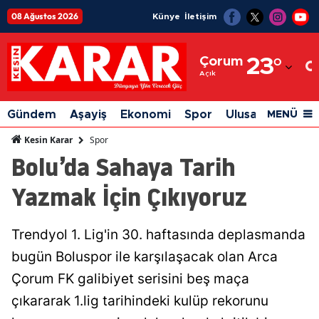
08 Ağustos 2026
Künye
İletişim
Adana
Çorum
23
°
Adıyaman
Açık
Afyonkarahisar
Gündem
Aşayiş
Ekonomi
Spor
Ulusal
Siyaset
MENÜ
Ağrı
Spor
Kesin Karar
Bolu’da Sahaya Tarih
Amasya
Yazmak İçin Çıkıyoruz
Ankara
Antalya
Trendyol 1. Lig'in 30. haftasında deplasmanda
Artvin
bugün Boluspor ile karşılaşacak olan Arca
Aydın
Çorum FK galibiyet serisini beş maça
çıkararak 1.lig tarihindeki kulüp rekorunu
Balıkesir