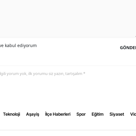
Samsun
Siirt
Sinop
e kabul ediyorum
GÖNDE
Sivas
Tekirdağ
Tokat
 ilgili yorum yok, ilk yorumu siz yazın, tartışalım *
Trabzon
Tunceli
Şanlıurfa
Teknoloji
Aşayiş
İlçe Haberleri
Spor
Eğitim
Siyaset
Vid
Uşak
Van