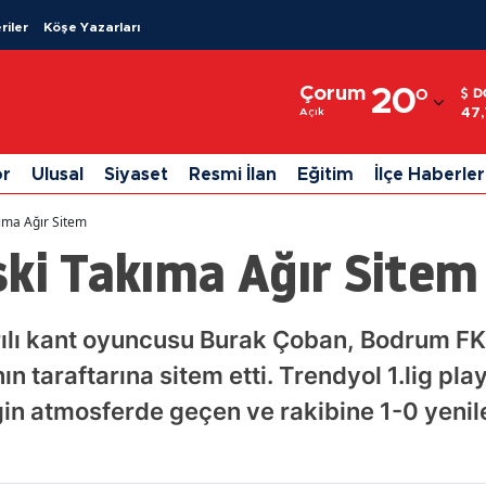
riler
Köşe Yazarları
Adana
Çorum
20
°
D
Adıyaman
47
Açık
Afyonkarahisar
or
Ulusal
Siyaset
Resmi İlan
Eğitim
İlçe Haberler
Ağrı
kıma Ağır Sitem
Amasya
ski Takıma Ağır Sitem
Ankara
Antalya
ılı kant oyuncusu Burak Çoban, Bodrum FK 
 taraftarına sitem etti. Trendyol 1.lig play-o
Artvin
 atmosferde geçen ve rakibine 1-0 yenilen
Aydın
Balıkesir