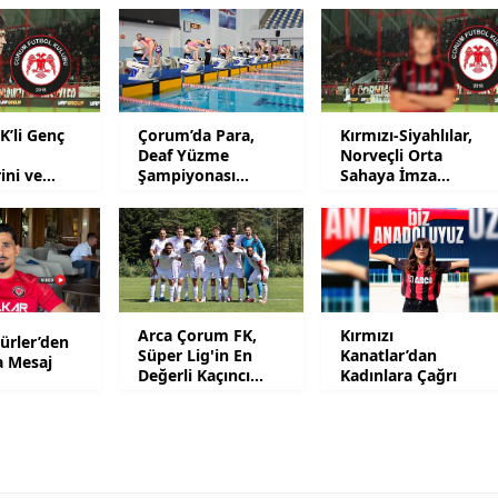
Malatya
Manisa
Kahramanmaraş
’li Genç
Çorum’da Para,
Kırmızı-Siyahlılar,
Deaf Yüzme
Norveçli Orta
Mardin
ini ve
Şampiyonası
Sahaya İmza
ini Anlattı
heyecanı yaşandı
Attırdı
Muğla
Muş
Nevşehir
Arca Çorum FK,
Kırmızı
ürler’den
Niğde
Süper Lig'in En
Kanatlar’dan
a Mesaj
Değerli Kaçıncı
Kadınlara Çağrı
Takımı?
Ordu
Rize
Sakarya