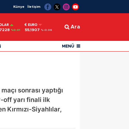
Künye
İletişim
OLAR
EURO
Ara
,7228
55,1907
%0.01
%-0.06
i
MENÜ
maçı sonrası yaptığı
ff yarı finali ilk
 Kırmızı-Siyahlılar,