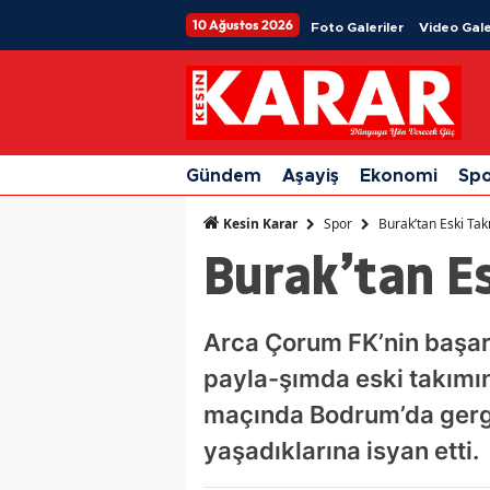
10 Ağustos 2026
Foto Galeriler
Video Gale
Gündem
Aşayiş
Ekonomi
Sp
Spor
Burak’tan Eski Ta
Kesin Karar
Burak’tan E
Arca Çorum FK’nin başar
payla-şımda eski takımının
maçında Bodrum’da gergin
yaşadıklarına isyan etti.