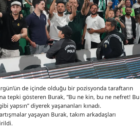
Mersin
İstanbul
İzmir
Kars
Kastamonu
Kayseri
Kırklareli
Ergün’ün de içinde olduğu bir pozisyonda taraftarın
 tepki gösteren Burak, “Bu ne kin, bu ne nefret! Bu
Kırşehir
gibi yapsın” diyerek yaşananları kınadı.
Kocaeli
tartışmalar yaşayan Burak, takım arkadaşları
rildi.
Konya
Kütahya