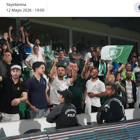
Yayınlanma
Bilecik
12 Mayıs 2026 - 19:00
Bingöl
Bitlis
Bolu
Burdur
Bursa
Çanakkale
Çankırı
Çorum
Denizli
Diyarbakır