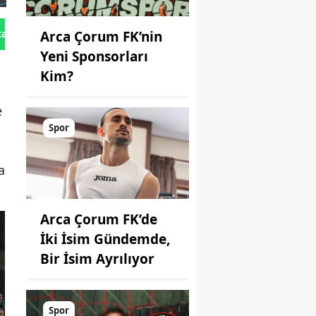
tan Gönder
Arca Çorum FK’nin
Yeni Sponsorları
Kim?
e
Spor
a
Arca Çorum FK’de
İki İsim Gündemde,
Bir İsim Ayrılıyor
Spor