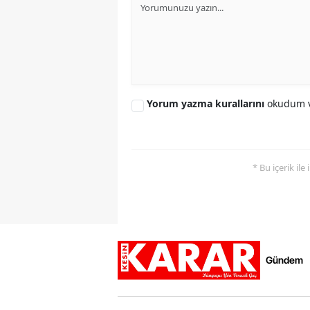
Yorum yazma kurallarını
okudum v
* Bu içerik ile
Gündem