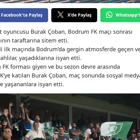
Edirne
Facebook'ta Paylaş
X'de Paylaş
Whatsapp'
Elazığ
ant oyuncusu Burak Çoban, Bodrum FK maçı sonrası
Erzincan
nın taraftarına sitem etti.
Erzurum
inali ilk maçında Bodrum’da gergin atmosferde geçen v
ahlılar, yaşadıklarına isyan etti.
Eskişehir
 FK forması giyen ve bu sezon devre arasında
Gaziantep
K’ye katılan Burak Çoban, maç sonunda sosyal medy
e yaşananlara isyan etti.
Giresun
Gümüşhane
Hakkari
Hatay
Isparta