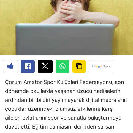
Edirne
Elazığ
Erzincan
Erzurum
Eskişehir
Gaziantep
Giresun
Çorum Amatör Spor Kulüpleri Federasyonu, son
dönemde okullarda yaşanan üzücü hadiselerin
Gümüşhane
ardından bir bildiri yayımlayarak dijital mecraların
Hakkari
çocuklar üzerindeki olumsuz etkilerine karşı
Hatay
aileleri evlatlarını spor ve sanatla buluşturmaya
davet etti. Eğitim camiasını derinden sarsan
Isparta