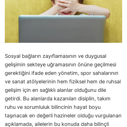
Malatya
Manisa
Kahramanmaraş
Mardin
Muğla
Sosyal bağların zayıflamasının ve duygusal
gelişimin sekteye uğramasının önüne geçilmesi
Muş
gerektiğini ifade eden yönetim, spor sahalarının
Nevşehir
ve sanat atölyelerinin hem fiziksel hem de ruhsal
gelişim için en sağlıklı alanlar olduğunu dile
Niğde
getirdi. Bu alanlarda kazanılan disiplin, takım
Ordu
ruhu ve sorumluluk bilincinin hayat boyu
Rize
taşınacak en değerli hazineler olduğu vurgulanan
açıklamada, ailelerin bu konuda daha bilinçli
Sakarya