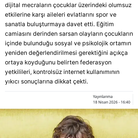
dijital mecraların çocuklar üzerindeki olumsuz
Bilecik
etkilerine karşı aileleri evlatlarını spor ve
Bingöl
sanatla buluşturmaya davet etti. Eğitim
Bitlis
camiasını derinden sarsan olayların çocukların
içinde bulunduğu sosyal ve psikolojik ortamın
Bolu
yeniden değerlendirilmesi gerektiğini açıkça
Burdur
ortaya koyduğunu belirten federasyon
Bursa
yetkilileri, kontrolsüz internet kullanımının
yıkıcı sonuçlarına dikkat çekti.
Çanakkale
Çankırı
Yayınlanma
18 Nisan 2026 - 16:40
Çorum
Denizli
Diyarbakır