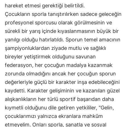
hareket etmesi gerektiği belirtildi.
Samsun
Çocukların sporla tanıştırılırken sadece geleceğin
Siirt
profesyonel sporcusu olarak görülmesinin ve
sürekli bir yarış içinde kıyaslanmasının büyük bir
Sinop
yanılgı olduğu hatırlatıldı. Sporun temel amacının
Sivas
şampiyonluklardan ziyade mutlu ve sağlıklı
Tekirdağ
bireyler yetiştirmek olduğunu savunan
federasyon, her çocuğun madalya kazanmak
Tokat
zorunda olmadığını ancak her çocuğun sporun
Trabzon
değerleriyle güçlü bir karakter inşa edebileceğini
kaydetti. Karakter gelişiminin ve kazanılan güzel
Tunceli
alışkanlıkların her türlü sportif başarıdan daha
Şanlıurfa
kıymetli olduğunu dile getiren yetkililer, "Gelin,
Uşak
çocuklarımızı yalnızca ekranlara mahkûm
etmeyelim. Onları sporla, sanatla ve sosyal
Van