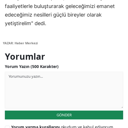
faaliyetlerle buluşturarak geleceğimizi emanet
Yozgat
edeceğimiz nesilleri güçlü bireyler olarak
Zonguldak
yetiştirelim" dedi.
Aksaray
YAZAR: Haber Merkezi
Bayburt
Yorumlar
Karaman
Yorum Yazın (500 Karakter)
Kırıkkale
Batman
Şırnak
Bartın
GÖNDER
Ardahan
Yorum yazma kurallarını
okudum ve kabul ediyorum
Iğdır