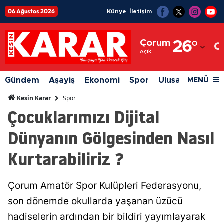
06 Ağustos 2026
Künye
İletişim
Adana
Çorum
26
°
Adıyaman
Açık
Afyonkarahisar
Gündem
Aşayiş
Ekonomi
Spor
Ulusal
Siyaset
MENÜ
Ağrı
Spor
Kesin Karar
Çocuklarımızı Dijital
Amasya
Dünyanın Gölgesinden Nasıl
Ankara
Kurtarabiliriz ?
Antalya
Artvin
Çorum Amatör Spor Kulüpleri Federasyonu,
Aydın
son dönemde okullarda yaşanan üzücü
Balıkesir
hadiselerin ardından bir bildiri yayımlayarak