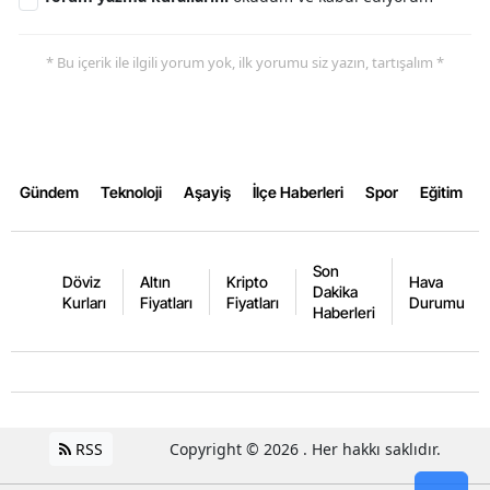
Yalova
* Bu içerik ile ilgili yorum yok, ilk yorumu siz yazın, tartışalım *
Karabük
Kilis
Osmaniye
Gündem
Teknoloji
Aşayiş
İlçe Haberleri
Spor
Eğitim
Düzce
Son
Döviz
Altın
Kripto
Hava
Dakika
Kurları
Fiyatları
Fiyatları
Durumu
Haberleri
RSS
Copyright © 2026 . Her hakkı saklıdır.