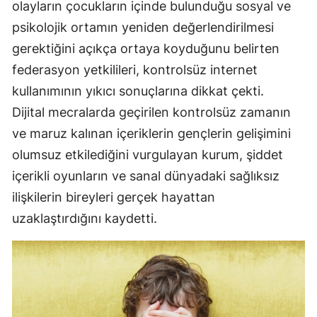
olayların çocukların içinde bulunduğu sosyal ve
Mersin
psikolojik ortamın yeniden değerlendirilmesi
gerektiğini açıkça ortaya koyduğunu belirten
İstanbul
federasyon yetkilileri, kontrolsüz internet
İzmir
kullanımının yıkıcı sonuçlarına dikkat çekti.
Kars
Dijital mecralarda geçirilen kontrolsüz zamanın
ve maruz kalınan içeriklerin gençlerin gelişimini
Kastamonu
olumsuz etkilediğini vurgulayan kurum, şiddet
Kayseri
içerikli oyunların ve sanal dünyadaki sağlıksız
Kırklareli
ilişkilerin bireyleri gerçek hayattan
uzaklaştırdığını kaydetti.
Kırşehir
Kocaeli
Konya
Kütahya