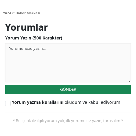
Samsun
YAZAR: Haber Merkezi
Siirt
Yorumlar
Sinop
Yorum Yazın (500 Karakter)
Sivas
Tekirdağ
Tokat
Trabzon
GÖNDER
Tunceli
Yorum yazma kurallarını
okudum ve kabul ediyorum
Şanlıurfa
* Bu içerik ile ilgili yorum yok, ilk yorumu siz yazın, tartışalım *
Uşak
Van