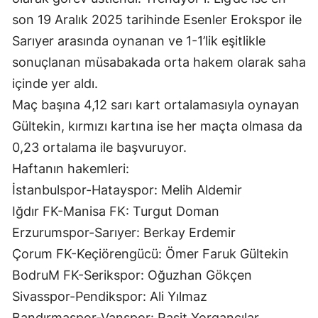
son 19 Aralık 2025 tarihinde Esenler Erokspor ile
Mersin
Sarıyer arasında oynanan ve 1-1’lik eşitlikle
İstanbul
sonuçlanan müsabakada orta hakem olarak saha
İzmir
içinde yer aldı.
Maç başına 4,12 sarı kart ortalamasıyla oynayan
Kars
Gültekin, kırmızı kartına ise her maçta olmasa da
Kastamonu
0,23 ortalama ile başvuruyor.
Kayseri
Haftanın hakemleri:
İstanbulspor-Hatayspor: Melih Aldemir
Kırklareli
Iğdır FK-Manisa FK: Turgut Doman
Kırşehir
Erzurumspor-Sarıyer: Berkay Erdemir
Kocaeli
Çorum FK-Keçiörengücü: Ömer Faruk Gültekin
BodruM FK-Serikspor: Oğuzhan Gökçen
Konya
Sivasspor-Pendikspor: Ali Yılmaz
Kütahya
Bandırmaspor-Vanspor: Raşit Yorgancılar