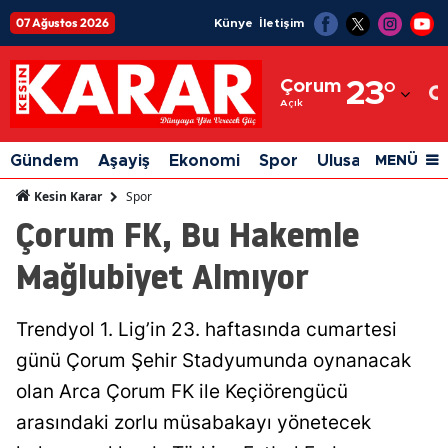
07 Ağustos 2026
Künye
İletişim
Adana
Çorum
23
°
Adıyaman
Açık
Afyonkarahisar
Gündem
Aşayiş
Ekonomi
Spor
Ulusal
Siyaset
MENÜ
Ağrı
Spor
Kesin Karar
Çorum FK, Bu Hakemle
Amasya
Mağlubiyet Almıyor
Ankara
Antalya
Trendyol 1. Lig’in 23. haftasında cumartesi
Artvin
günü Çorum Şehir Stadyumunda oynanacak
Aydın
olan Arca Çorum FK ile Keçiörengücü
arasındaki zorlu müsabakayı yönetecek
Balıkesir