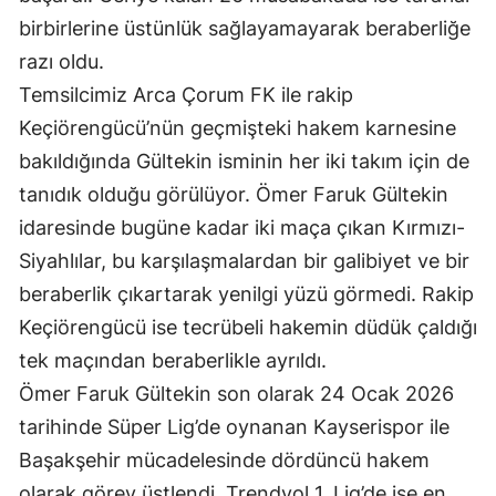
Edirne
birbirlerine üstünlük sağlayamayarak beraberliğe
razı oldu.
Elazığ
Temsilcimiz Arca Çorum FK ile rakip
Erzincan
Keçiörengücü’nün geçmişteki hakem karnesine
bakıldığında Gültekin isminin her iki takım için de
Erzurum
tanıdık olduğu görülüyor. Ömer Faruk Gültekin
Eskişehir
idaresinde bugüne kadar iki maça çıkan Kırmızı-
Gaziantep
Siyahlılar, bu karşılaşmalardan bir galibiyet ve bir
beraberlik çıkartarak yenilgi yüzü görmedi. Rakip
Giresun
Keçiörengücü ise tecrübeli hakemin düdük çaldığı
Gümüşhane
tek maçından beraberlikle ayrıldı.
Hakkari
Ömer Faruk Gültekin son olarak 24 Ocak 2026
tarihinde Süper Lig’de oynanan Kayserispor ile
Hatay
Başakşehir mücadelesinde dördüncü hakem
Isparta
olarak görev üstlendi. Trendyol 1. Lig’de ise en