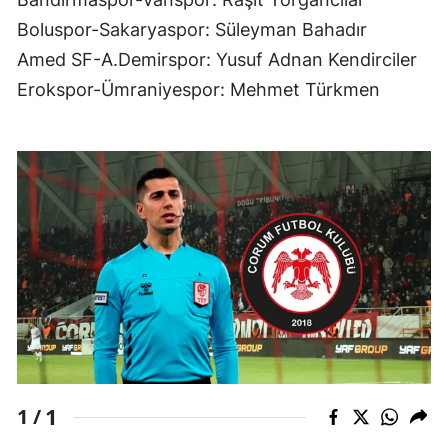
Boluspor-Sakaryaspor: Süleyman Bahadır
Malatya
Amed SF-A.Demirspor: Yusuf Adnan Kendirciler
Manisa
Erokspor-Ümraniyespor: Mehmet Türkmen
Kahramanmaraş
Mardin
Muğla
Muş
Nevşehir
Niğde
Ordu
Rize
1
1 /
Sakarya