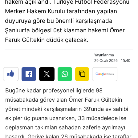
hakem açıklandı. Türkiye Futbol Federasyonu
Bilecik
Merkez Hakem Kurulu tarafından yapılan
Bingöl
duyuruya göre bu önemli karşılaşmada
Şanlıurfa bölgesi üst klasman hakemi Ömer
Bitlis
Faruk Gültekin düdük çalacak.
Bolu
Yayınlanma
Burdur
29 Ocak 2026 - 15:40
Bursa
Çanakkale
Bugüne kadar profesyonel liglerde 98
Çankırı
müsabakada görev alan Ömer Faruk Gültekin
Çorum
yönetimindeki karşılaşmaların 39’unda ev sahibi
ekipler üç puana uzanırken, 33 mücadelede ise
Denizli
deplasman takımları sahadan zaferle ayrılmayı
Diyarbakır
başardı. Geriye kalan 26 müsabakada ise taraflar