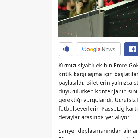
Kırmızı siyahlı ekibin Emre G
kritik karşılaşma için başlatıl
paylaşıldı. Biletlerin yalnızca
duyurulurken kontenjanın sınır
gerektiği vurgulandı. Ücretsi
futbolseverlerin PassoLig kart
detaylar arasında yer alıyor.
Sarıyer deplasmanından alınan 