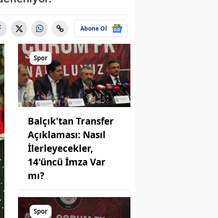
Abone Ol
Spor
Balçık'tan Transfer
Açıklaması: Nasıl
İlerleyecekler,
14'üncü İmza Var
mı?
Spor