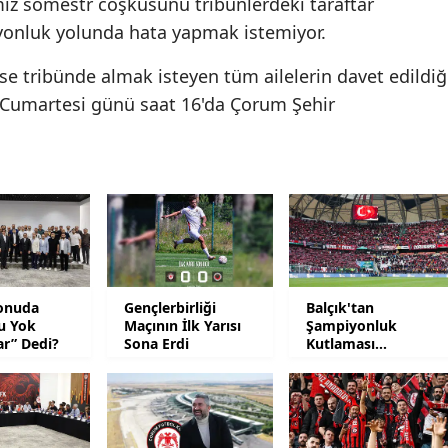
imiz sömestr coşkusunu tribünlerdeki taraftar
Mersin
iyonluk yolunda hata yapmak istemiyor.
İstanbul
ise tribünde almak isteyen tüm ailelerin davet edildiğ
 Cumartesi günü saat 16'da Çorum Şehir
İzmir
Kars
Kastamonu
Kayseri
Kırklareli
onuda
Gençlerbirliği
Balçık'tan
Kırşehir
u Yok
Maçının İlk Yarısı
Şampiyonluk
ar” Dedi?
Sona Erdi
Kutlaması
Kocaeli
Açıklaması: Hem
Şampiyonluğu
Konya
Hem …
Kütahya