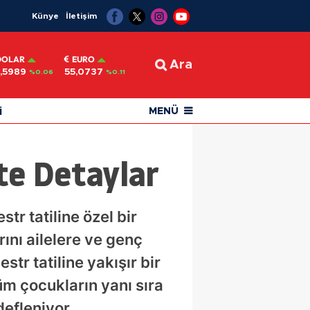
Künye
İletişim
DOLAR
EURO
Ara
,5989
55,0737
%0.06
%0.11
i
MENÜ
te Detaylar
r tatiline özel bir
nı ailelere ve genç
tr tatiline yakışır bir
üm çocukların yanı sıra
efleniyor.