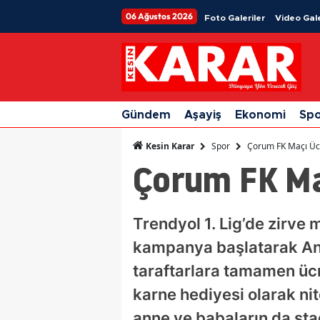
06 Ağustos 2026
Foto Galeriler
Video Gale
Gündem
Aşayiş
Ekonomi
Sp
Spor
Çorum FK Maçı Ücre
Kesin Karar
Çorum FK Maç
Trendyol 1. Lig’de zirve
kampanya başlatarak Ank
taraftarlara tamamen ücre
karne hediyesi olarak nit
anne ve babaların da sta