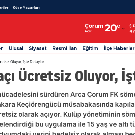
riler
Köşe Yazarları
Adana
Çorum
20
°
Adıyaman
47
Açık
Afyonkarahisar
or
Ulusal
Siyaset
Resmi İlan
Eğitim
İlçe Haberler
Ağrı
tsiz Oluyor, İşte Detaylar
Amasya
ı Ücretsiz Oluyor, İş
Ankara
Antalya
 mücadelesini sürdüren Arca Çorum FK sömest
ara Keçiörengücü müsabakasında kapıları
Artvin
tsiz olarak açıyor. Kulüp yönetiminin sömes
Aydın
elendirdiği bu uygulama ile 15 yaş ve altı t
Balıkesir
dyumdaki yerini bedelsiz olarak alması hed