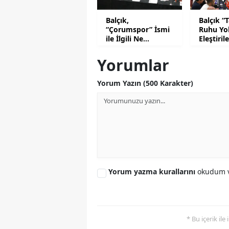
Balçık,
Balçık “
“Çorumspor” İsmi
Ruhu Yo
ile İlgili Ne
Eleştiril
Düşünüyor?
Dedi?
Yorumlar
Yorum Yazın (500 Karakter)
Yorum yazma kurallarını
okudum v
* Bu içerik ile