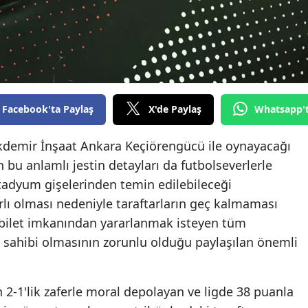
Edirne
Elazığ
Erzincan
Erzurum
Facebook'ta Paylaş
X'de Paylaş
Whatsapp'
Eskişehir
ökdemir İnşaat Ankara Keçiörengücü ile oynayacağı
Gaziantep
an bu anlamlı jestin detayları da futbolseverlerle
 stadyum gişelerinden temin edilebileceği
Giresun
lı olması nedeniyle taraftarların geç kalmaması
Gümüşhane
z bilet imkanından yararlanmak isteyen tüm
ı sahibi olmasının zorunlu olduğu paylaşılan önemli
Hakkari
Hatay
2-1'lik zaferle moral depolayan ve ligde 38 puanla
Isparta