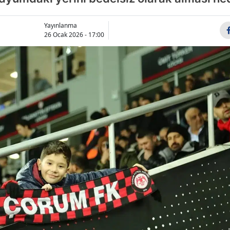
Bilecik
Yayınlanma
Bingöl
26 Ocak 2026 - 17:00
Bitlis
Bolu
Burdur
Bursa
Çanakkale
Çankırı
Çorum
Denizli
Diyarbakır