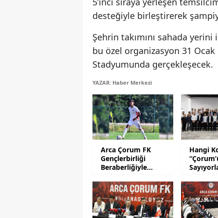
5’inci sıraya yerleşen temsilc
desteğiyle birleştirerek şamp
Şehrin takımını sahada yerini 
bu özel organizasyon 31 Ocak
Stadyumunda gerçekleşecek.
YAZAR: Haber Merkezi
Arca Çorum FK
Hangi K
Gençlerbirliği
“Çorum’
Beraberliğiyle
Sayıyorl
Hazırlık Maçlarını
Noktaladı