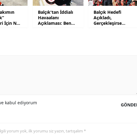
Malatya
Takımın
Balçık'tan İddialı
Balçık Hedefi
k”
Havaalanı
Açıkladı,
Manisa
eri İçin Ne
Açıklaması: Ben
Gerçekleşirse
Yapacağım!
Heykelinin
Dikilmesini İstedi!
Kahramanmaraş
Mardin
Muğla
Muş
Nevşehir
Niğde
e kabul ediyorum
GÖNDE
Ordu
Rize
 ilgili yorum yok, ilk yorumu siz yazın, tartışalım *
Sakarya