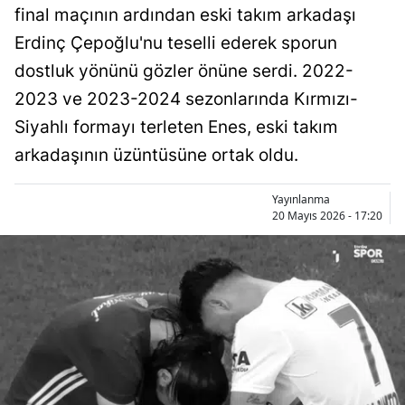
final maçının ardından eski takım arkadaşı
Bilecik
Erdinç Çepoğlu'nu teselli ederek sporun
Bingöl
dostluk yönünü gözler önüne serdi. 2022-
Bitlis
2023 ve 2023-2024 sezonlarında Kırmızı-
Siyahlı formayı terleten Enes, eski takım
Bolu
arkadaşının üzüntüsüne ortak oldu.
Burdur
Yayınlanma
Bursa
20 Mayıs 2026 - 17:20
Çanakkale
Çankırı
Çorum
Denizli
Diyarbakır