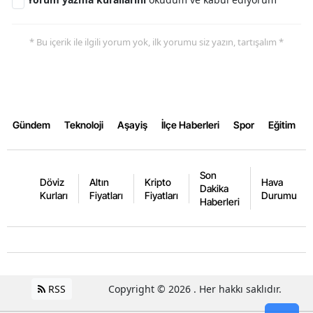
Yozgat
* Bu içerik ile ilgili yorum yok, ilk yorumu siz yazın, tartışalım *
Zonguldak
Aksaray
Bayburt
Gündem
Teknoloji
Aşayiş
İlçe Haberleri
Spor
Eğitim
Karaman
Kırıkkale
Son
Döviz
Altın
Kripto
Hava
Dakika
Kurları
Fiyatları
Fiyatları
Durumu
Batman
Haberleri
Şırnak
Bartın
Ardahan
RSS
Copyright © 2026 . Her hakkı saklıdır.
Iğdır