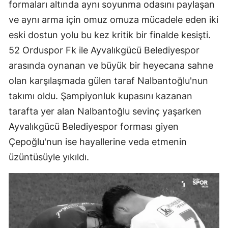
formaları altında aynı soyunma odasını paylaşan
Mersin
ve aynı arma için omuz omuza mücadele eden iki
eski dostun yolu bu kez kritik bir finalde kesişti.
İstanbul
52 Orduspor Fk ile Ayvalıkgücü Belediyespor
İzmir
arasında oynanan ve büyük bir heyecana sahne
Kars
olan karşılaşmada gülen taraf Nalbantoğlu'nun
takımı oldu. Şampiyonluk kupasını kazanan
Kastamonu
tarafta yer alan Nalbantoğlu sevinç yaşarken
Kayseri
Ayvalıkgücü Belediyespor forması giyen
Kırklareli
Çepoğlu'nun ise hayallerine veda etmenin
üzüntüsüyle yıkıldı.
Kırşehir
Kocaeli
Konya
Kütahya