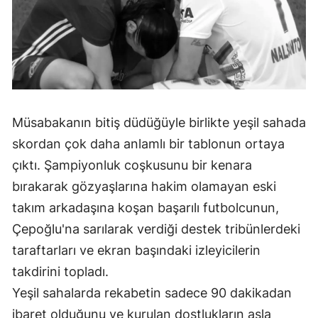
Malatya
Manisa
Kahramanmaraş
Mardin
Müsabakanın bitiş düdüğüyle birlikte yeşil sahada
Muğla
skordan çok daha anlamlı bir tablonun ortaya
çıktı. Şampiyonluk coşkusunu bir kenara
Muş
bırakarak gözyaşlarına hakim olamayan eski
Nevşehir
takım arkadaşına koşan başarılı futbolcunun,
Niğde
Çepoğlu'na sarılarak verdiği destek tribünlerdeki
taraftarları ve ekran başındaki izleyicilerin
Ordu
takdirini topladı.
Rize
Yeşil sahalarda rekabetin sadece 90 dakikadan
Sakarya
ibaret olduğunu ve kurulan dostlukların asla