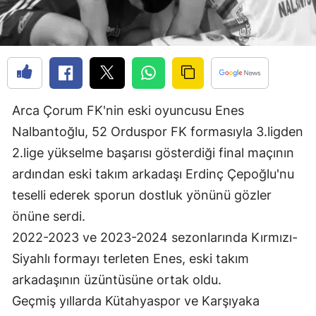
Edirne
Elazığ
Erzincan
Erzurum
Arca Çorum FK'nin eski oyuncusu Enes
Nalbantoğlu, 52 Orduspor FK formasıyla 3.ligden
Eskişehir
2.lige yükselme başarısı gösterdiği final maçının
Gaziantep
ardından eski takım arkadaşı Erdinç Çepoğlu'nu
Giresun
teselli ederek sporun dostluk yönünü gözler
önüne serdi.
Gümüşhane
2022-2023 ve 2023-2024 sezonlarında Kırmızı-
Hakkari
Siyahlı formayı terleten Enes, eski takım
Hatay
arkadaşının üzüntüsüne ortak oldu.
Geçmiş yıllarda Kütahyaspor ve Karşıyaka
Isparta