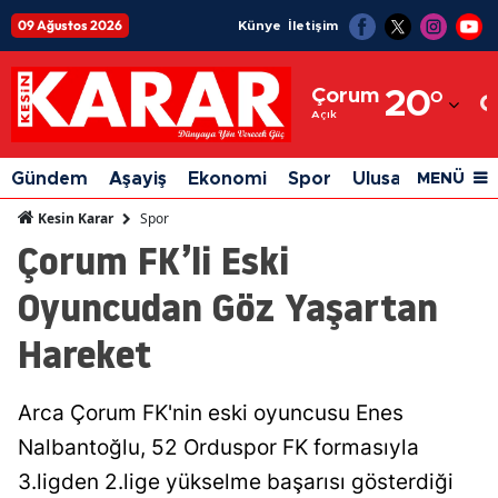
09 Ağustos 2026
Künye
İletişim
Adana
Çorum
20
°
Adıyaman
Açık
Afyonkarahisar
Gündem
Aşayiş
Ekonomi
Spor
Ulusal
Siyaset
MENÜ
Ağrı
Spor
Kesin Karar
Çorum FK’li Eski
Amasya
Oyuncudan Göz Yaşartan
Ankara
Hareket
Antalya
Artvin
Arca Çorum FK'nin eski oyuncusu Enes
Aydın
Nalbantoğlu, 52 Orduspor FK formasıyla
Balıkesir
3.ligden 2.lige yükselme başarısı gösterdiği