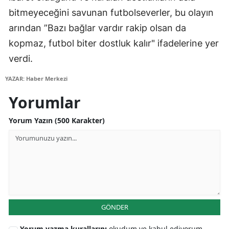
bitmeyeceğini savunan futbolseverler, bu olayın
Samsun
arından ”Bazı bağlar vardır rakip olsan da
Siirt
kopmaz, futbol biter dostluk kalır" ifadelerine yer
verdi.
Sinop
YAZAR: Haber Merkezi
Sivas
Yorumlar
Tekirdağ
Yorum Yazın (500 Karakter)
Tokat
Trabzon
Tunceli
Şanlıurfa
Uşak
GÖNDER
Van
Yorum yazma kurallarını
okudum ve kabul ediyorum