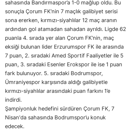
sahasında Bandırmaspor’a 1-0 mağlup oldu. Bu
Edirne
sonuçla Çorum FK’nin 7 maçlık galibiyet serisi
Elazığ
sona ererken, kırmızı-siyahlılar 12 maç aranın
ardından gol atamadan sahadan ayrıldı. Ligde 62
Erzincan
puanla 4. sırada yer alan Çorum FK’nin, maç
Erzurum
eksiği bulunan lider Erzurumspor FK ile arasında
7 puan, 2. sıradaki Amed Sportif Faaliyetler ile 5
Eskişehir
puan, 3. sıradaki Esenler Erokspor ile ise 1 puan
Gaziantep
fark bulunuyor. 5. sıradaki Bodrumspor,
Giresun
Ümraniyespor karşısında aldığı galibiyetle
kırmızı-siyahlılar arasındaki puan farkını 1’e
Gümüşhane
indirdi.
Hakkari
Şampiyonluk hedefini sürdüren Çorum FK, 7
Hatay
Nisan'da sahasında Bodrumspor’u konuk
edecek.
Isparta