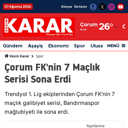
07 Ağustos 2026
Künye
İletişim
Adana
Çorum
26
°
Adıyaman
Açık
Afyonkarahisar
Gündem
Aşayiş
Ekonomi
Spor
Ulusal
Siyaset
MENÜ
Ağrı
Spor
Kesin Karar
Çorum FK'nin 7 Maçlık
Amasya
Serisi Sona Erdi
Ankara
Antalya
Trendyol 1. Lig ekiplerinden Çorum FK'nin 7
Artvin
maçlık galibiyet serisi, Bandırmaspor
Aydın
mağlubiyeti ile sona erdi.
Balıkesir
Yayınlanma