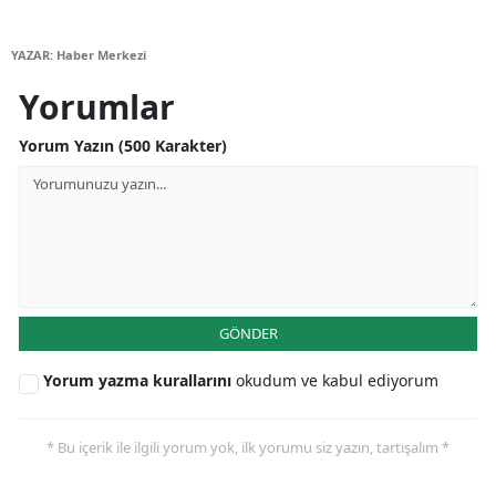
Mersin
YAZAR: Haber Merkezi
İstanbul
Yorumlar
İzmir
Yorum Yazın (500 Karakter)
Kars
Kastamonu
Kayseri
Kırklareli
GÖNDER
Kırşehir
Yorum yazma kurallarını
okudum ve kabul ediyorum
Kocaeli
Konya
* Bu içerik ile ilgili yorum yok, ilk yorumu siz yazın, tartışalım *
Kütahya