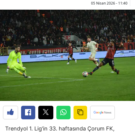
05 Nisan 2026 - 11:40
Bilecik
Bingöl
Bitlis
Bolu
Burdur
Bursa
Çanakkale
Çankırı
Çorum
Denizli
Trendyol 1. Lig'in 33. haftasında Çorum FK,
Diyarbakır