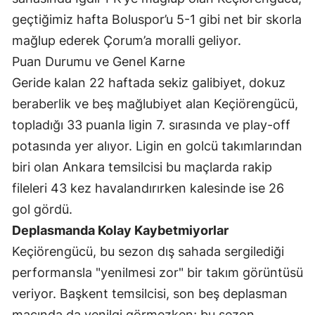
geçtiğimiz hafta Boluspor’u 5-1 gibi net bir skorla
Mersin
mağlup ederek Çorum’a moralli geliyor.
İstanbul
Puan Durumu ve Genel Karne
İzmir
Geride kalan 22 haftada sekiz galibiyet, dokuz
beraberlik ve beş mağlubiyet alan Keçiörengücü,
Kars
topladığı 33 puanla ligin 7. sırasında ve play-off
Kastamonu
potasında yer alıyor. Ligin en golcü takımlarından
Kayseri
biri olan Ankara temsilcisi bu maçlarda rakip
fileleri 43 kez havalandırırken kalesinde ise 26
Kırklareli
gol gördü.
Kırşehir
Deplasmanda Kolay Kaybetmiyorlar
Kocaeli
Keçiörengücü, bu sezon dış sahada sergilediği
performansla "yenilmesi zor" bir takım görüntüsü
Konya
veriyor. Başkent temsilcisi, son beş deplasman
Kütahya
maçında da yenilgi görmezken; bu sezon