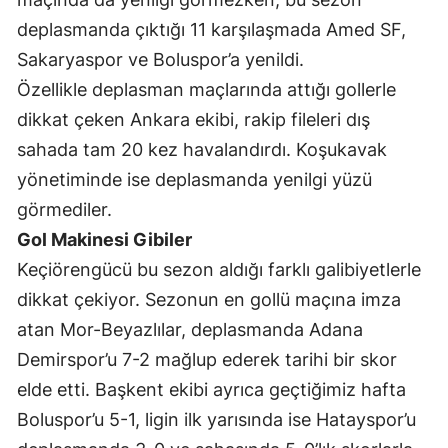
deplasmanda çıktığı 11 karşılaşmada Amed SF,
Malatya
Sakaryaspor ve Boluspor’a yenildi.
Manisa
Özellikle deplasman maçlarında attığı gollerle
Kahramanmaraş
dikkat çeken Ankara ekibi, rakip fileleri dış
sahada tam 20 kez havalandırdı. Koşukavak
Mardin
yönetiminde ise deplasmanda yenilgi yüzü
Muğla
görmediler.
Muş
Gol Makinesi Gibiler
Keçiörengücü bu sezon aldığı farklı galibiyetlerle
Nevşehir
dikkat çekiyor. Sezonun en gollü maçına imza
Niğde
atan Mor-Beyazlılar, deplasmanda Adana
Ordu
Demirspor’u 7-2 mağlup ederek tarihi bir skor
elde etti. Başkent ekibi ayrıca geçtiğimiz hafta
Rize
Boluspor’u 5-1, ligin ilk yarısında ise Hatayspor’u
Sakarya