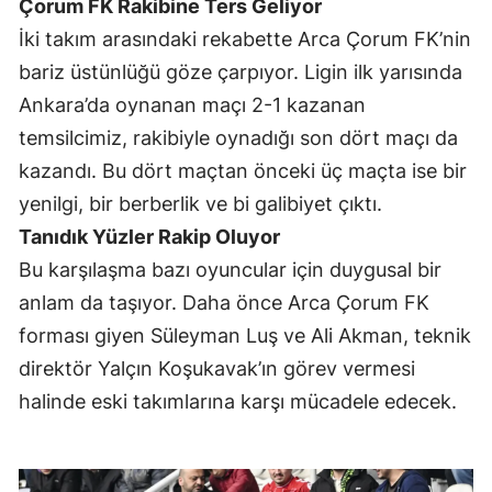
Çorum FK Rakibine Ters Geliyor
İki takım arasındaki rekabette Arca Çorum FK’nin
Yalova
bariz üstünlüğü göze çarpıyor. Ligin ilk yarısında
Karabük
Ankara’da oynanan maçı 2-1 kazanan
Kilis
temsilcimiz, rakibiyle oynadığı son dört maçı da
kazandı. Bu dört maçtan önceki üç maçta ise bir
Osmaniye
yenilgi, bir berberlik ve bi galibiyet çıktı.
Düzce
Tanıdık Yüzler Rakip Oluyor
Bu karşılaşma bazı oyuncular için duygusal bir
anlam da taşıyor. Daha önce Arca Çorum FK
forması giyen Süleyman Luş ve Ali Akman, teknik
direktör Yalçın Koşukavak’ın görev vermesi
halinde eski takımlarına karşı mücadele edecek.