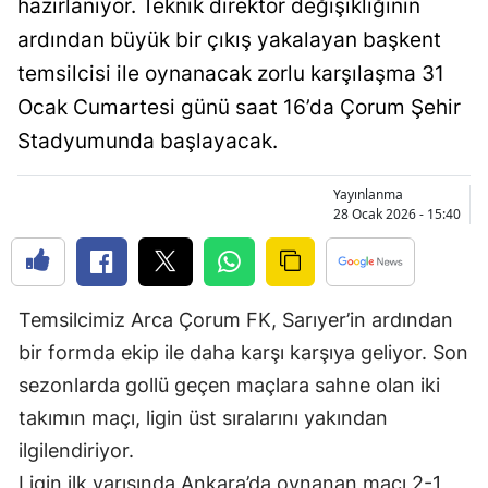
hazırlanıyor. Teknik direktör değişikliğinin
Bilecik
ardından büyük bir çıkış yakalayan başkent
Bingöl
temsilcisi ile oynanacak zorlu karşılaşma 31
Ocak Cumartesi günü saat 16’da Çorum Şehir
Bitlis
Stadyumunda başlayacak.
Bolu
Yayınlanma
Burdur
28 Ocak 2026 - 15:40
Bursa
Çanakkale
Temsilcimiz Arca Çorum FK, Sarıyer’in ardından
Çankırı
bir formda ekip ile daha karşı karşıya geliyor. Son
Çorum
sezonlarda gollü geçen maçlara sahne olan iki
takımın maçı, ligin üst sıralarını yakından
Denizli
ilgilendiriyor.
Diyarbakır
Ligin ilk yarısında Ankara’da oynanan maçı 2-1