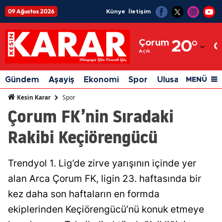
09 Ağustos 2026
Künye
İletişim
Adana
Çorum
20
°
Adıyaman
Açık
Afyonkarahisar
Gündem
Aşayiş
Ekonomi
Spor
Ulusal
Siyaset
MENÜ
Ağrı
Spor
Kesin Karar
Çorum FK’nin Sıradaki
Amasya
Rakibi Keçiörengücü
Ankara
Antalya
Trendyol 1. Lig’de zirve yarışının içinde yer
Artvin
alan Arca Çorum FK, ligin 23. haftasında bir
Aydın
kez daha son haftaların en formda
ekiplerinden Keçiörengücü’nü konuk etmeye
Balıkesir