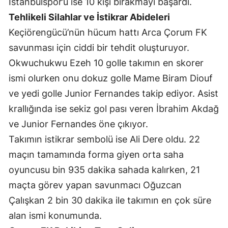
İstanbulspor’u ise 10 kişi bırakmayı başardı.
Tehlikeli Silahlar ve İstikrar Abideleri
Yozgat
Keçiörengücü’nün hücum hattı Arca Çorum FK
Zonguldak
savunması için ciddi bir tehdit oluşturuyor.
Aksaray
Okwuchukwu Ezeh 10 golle takımın en skorer
ismi olurken onu dokuz golle Mame Biram Diouf
Bayburt
ve yedi golle Junior Fernandes takip ediyor. Asist
Karaman
krallığında ise sekiz gol pası veren İbrahim Akdağ
Kırıkkale
ve Junior Fernandes öne çıkıyor.
Takımın istikrar sembolü ise Ali Dere oldu. 22
Batman
maçın tamamında forma giyen orta saha
Şırnak
oyuncusu bin 935 dakika sahada kalırken, 21
maçta görev yapan savunmacı Oğuzcan
Bartın
Çalışkan 2 bin 30 dakika ile takımın en çok süre
Ardahan
alan ismi konumunda.
Iğdır