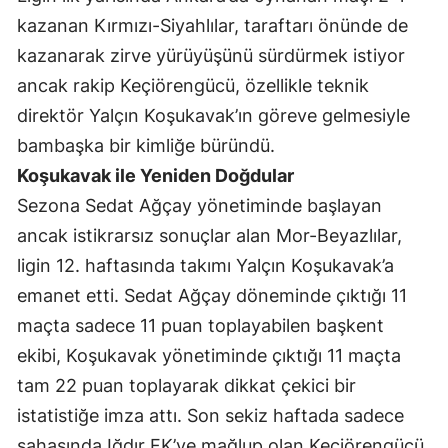
Edirne
kazanan Kırmızı-Siyahlılar, taraftarı önünde de
kazanarak zirve yürüyüşünü sürdürmek istiyor
Elazığ
ancak rakip Keçiörengücü, özellikle teknik
Erzincan
direktör Yalçın Koşukavak’ın göreve gelmesiyle
bambaşka bir kimliğe büründü.
Erzurum
Koşukavak ile Yeniden Doğdular
Eskişehir
Sezona Sedat Ağçay yönetiminde başlayan
Gaziantep
ancak istikrarsız sonuçlar alan Mor-Beyazlılar,
ligin 12. haftasında takımı Yalçın Koşukavak’a
Giresun
emanet etti. Sedat Ağçay döneminde çıktığı 11
Gümüşhane
maçta sadece 11 puan toplayabilen başkent
Hakkari
ekibi, Koşukavak yönetiminde çıktığı 11 maçta
tam 22 puan toplayarak dikkat çekici bir
Hatay
istatistiğe imza attı. Son sekiz haftada sadece
Isparta
sahasında Iğdır FK’ye mağlup olan Keçiörengücü,