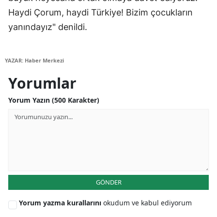
Haydi Çorum, haydi Türkiye! Bizim çocukların
Malatya
yanındayız" denildi.
Manisa
Kahramanmaraş
YAZAR: Haber Merkezi
Mardin
Yorumlar
Muğla
Yorum Yazın (500 Karakter)
Muş
Nevşehir
Niğde
Ordu
GÖNDER
Rize
Yorum yazma kurallarını
okudum ve kabul ediyorum
Sakarya