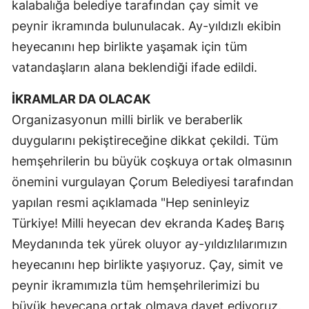
kalabalığa belediye tarafından çay simit ve
Mersin
peynir ikramında bulunulacak. Ay-yıldızlı ekibin
heyecanını hep birlikte yaşamak için tüm
İstanbul
vatandaşların alana beklendiği ifade edildi.
İzmir
İKRAMLAR DA OLACAK
Kars
Organizasyonun milli birlik ve beraberlik
Kastamonu
duygularını pekiştireceğine dikkat çekildi. Tüm
Kayseri
hemşehrilerin bu büyük coşkuya ortak olmasının
önemini vurgulayan Çorum Belediyesi tarafından
Kırklareli
yapılan resmi açıklamada "Hep seninleyiz
Kırşehir
Türkiye! Milli heyecan dev ekranda Kadeş Barış
Meydanında tek yürek oluyor ay-yıldızlılarımızın
Kocaeli
heyecanını hep birlikte yaşıyoruz. Çay, simit ve
Konya
peynir ikramımızla tüm hemşehrilerimizi bu
Kütahya
büyük heyecana ortak olmaya davet ediyoruz.