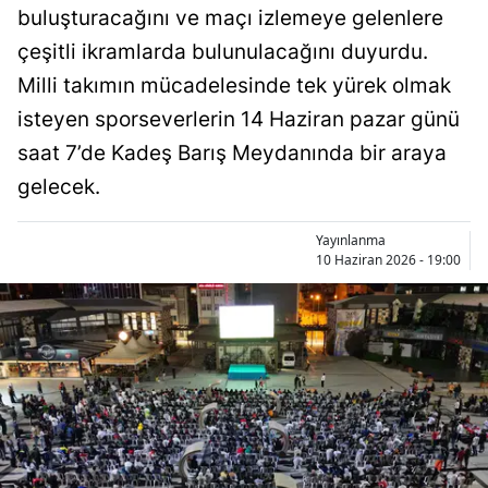
buluşturacağını ve maçı izlemeye gelenlere
Bilecik
çeşitli ikramlarda bulunulacağını duyurdu.
Bingöl
Milli takımın mücadelesinde tek yürek olmak
Bitlis
isteyen sporseverlerin 14 Haziran pazar günü
saat 7’de Kadeş Barış Meydanında bir araya
Bolu
gelecek.
Burdur
Yayınlanma
Bursa
10 Haziran 2026 - 19:00
Çanakkale
Çankırı
Çorum
Denizli
Diyarbakır