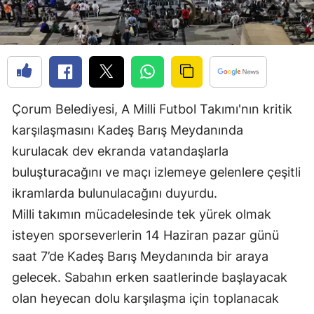
Edirne
Elazığ
Erzincan
Erzurum
Çorum Belediyesi, A Milli Futbol Takımı'nın kritik
karşılaşmasını Kadeş Barış Meydanında
Eskişehir
kurulacak dev ekranda vatandaşlarla
Gaziantep
buluşturacağını ve maçı izlemeye gelenlere çeşitli
Giresun
ikramlarda bulunulacağını duyurdu.
Milli takımın mücadelesinde tek yürek olmak
Gümüşhane
isteyen sporseverlerin 14 Haziran pazar günü
Hakkari
saat 7’de Kadeş Barış Meydanında bir araya
Hatay
gelecek. Sabahın erken saatlerinde başlayacak
olan heyecan dolu karşılaşma için toplanacak
Isparta