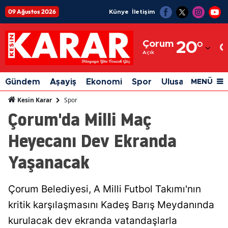
09 Ağustos 2026
Künye
İletişim
Adana
Çorum
20
°
Adıyaman
Açık
Afyonkarahisar
Gündem
Aşayiş
Ekonomi
Spor
Ulusal
Siyaset
MENÜ
Ağrı
Spor
Kesin Karar
Çorum'da Milli Maç
Amasya
Heyecanı Dev Ekranda
Ankara
Yaşanacak
Antalya
Artvin
Çorum Belediyesi, A Milli Futbol Takımı'nın
Aydın
kritik karşılaşmasını Kadeş Barış Meydanında
Balıkesir
kurulacak dev ekranda vatandaşlarla