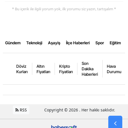
* Bu içerik ile ilgili yorum yok, ilk yorumu siz yazın, tartışalım *
Samsun
Siirt
Sinop
Gündem
Teknoloji
Aşayiş
İlçe Haberleri
Spor
Eğitim
Sivas
Tekirdağ
Son
Döviz
Altın
Kripto
Hava
Tokat
Dakika
Kurları
Fiyatları
Fiyatları
Durumu
Haberleri
Trabzon
Tunceli
Şanlıurfa
RSS
Copyright © 2026 . Her hakkı saklıdır.
Uşak
Van