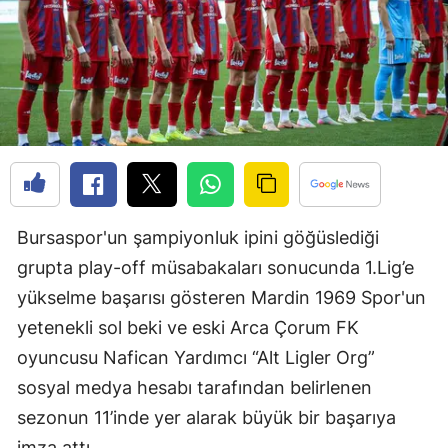
Edirne
Elazığ
Erzincan
Erzurum
Eskişehir
Gaziantep
Bursaspor'un şampiyonluk ipini göğüslediği
grupta play-off müsabakaları sonucunda 1.Lig’e
Giresun
yükselme başarısı gösteren Mardin 1969 Spor'un
Gümüşhane
yetenekli sol beki ve eski Arca Çorum FK
Hakkari
oyuncusu Nafican Yardımcı “Alt Ligler Org”
sosyal medya hesabı tarafından belirlenen
Hatay
sezonun 11’inde yer alarak büyük bir başarıya
Isparta
imza attı.