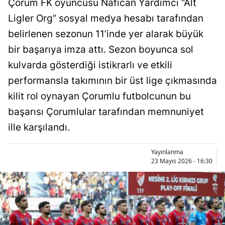
Çorum FK oyuncusu Nafican Yardımcı “Alt
Bilecik
Ligler Org” sosyal medya hesabı tarafından
Bingöl
belirlenen sezonun 11’inde yer alarak büyük
bir başarıya imza attı. Sezon boyunca sol
Bitlis
kulvarda gösterdiği istikrarlı ve etkili
Bolu
performansla takımının bir üst lige çıkmasında
Burdur
kilit rol oynayan Çorumlu futbolcunun bu
başarısı Çorumlular tarafından memnuniyet
Bursa
ille karşılandı.
Çanakkale
Yayınlanma
Çankırı
23 Mayıs 2026 - 16:30
Çorum
Denizli
Diyarbakır