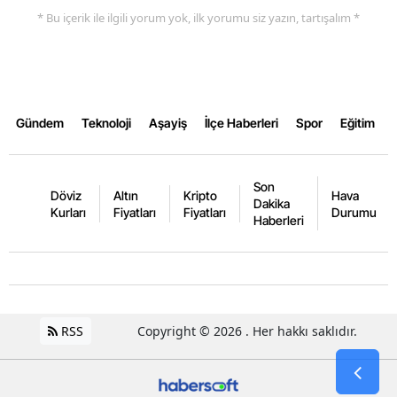
* Bu içerik ile ilgili yorum yok, ilk yorumu siz yazın, tartışalım *
Yozgat
Zonguldak
Aksaray
Gündem
Teknoloji
Aşayiş
İlçe Haberleri
Spor
Eğitim
Bayburt
Karaman
Son
Döviz
Altın
Kripto
Hava
Dakika
Kurları
Fiyatları
Fiyatları
Durumu
Kırıkkale
Haberleri
Batman
Şırnak
Bartın
RSS
Copyright © 2026 . Her hakkı saklıdır.
Ardahan
Iğdır