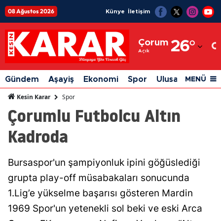
08 Ağustos 2026
Künye
İletişim
Adana
Çorum
26
°
Adıyaman
Açık
Afyonkarahisar
Gündem
Aşayiş
Ekonomi
Spor
Ulusal
Siyaset
MENÜ
Ağrı
Spor
Kesin Karar
Çorumlu Futbolcu Altın
Amasya
Kadroda
Ankara
Antalya
Bursaspor'un şampiyonluk ipini göğüslediği
Artvin
grupta play-off müsabakaları sonucunda
Aydın
1.Lig’e yükselme başarısı gösteren Mardin
1969 Spor'un yetenekli sol beki ve eski Arca
Balıkesir