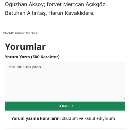
Oğuzhan Aksoy; forvet Mertcan Açıkgöz,
Samsun
Batuhan Altıntaş, Harun Kavaklıdere.
Siirt
Sinop
YAZAR: Haber Merkezi
Yorumlar
Sivas
Yorum Yazın (500 Karakter)
Tekirdağ
Tokat
Trabzon
Tunceli
Şanlıurfa
GÖNDER
Uşak
Yorum yazma kurallarını
okudum ve kabul ediyorum
Van