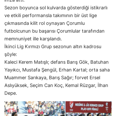
Mersin
Sezon boyunca sol kulvarda gösterdiği istikrarlı
ve etkili performansla takımının bir üst lige
İstanbul
çıkmasında kilit rol oynayan Çorumlu
İzmir
futbolcunun bu başarısı Çorumlular tarafından
memnuniyet ille karşılandı.
Kars
İkinci Lig Kırmızı Grup sezonun altın kadrosu
Kastamonu
şöyle:
Kayseri
Kaleci Kerem Matışlı; defans Barış Gök, Batuhan
Yayıkcı, Mustafa Şengül, Erhan Kartal; orta saha
Kırklareli
Muammer Sarıkaya, Barış Sağır; forvet Ersel
Kırşehir
Aslıyüksek, Seçim Can Koç, Kemal Rüzgar, İlhan
Kocaeli
Depe.
Konya
Kütahya