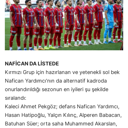
Malatya
Manisa
Kahramanmaraş
Mardin
Muğla
NAFİCAN DA LİSTEDE
Muş
Kırmızı Grup için hazırlanan ve yetenekli sol bek
Nevşehir
Nafican Yardımcı'nın da alternatif kadroda
onurlandırıldığı sezonun en iyileri şu şekilde
Niğde
sıralandı:
Ordu
Kaleci Ahmet Pekgöz; defans Nafican Yardımcı,
Rize
Hasan Hatipoğlu, Yalçın Kılınç, Alperen Babacan,
Batuhan Süer; orta saha Muhammed Akarslan,
Sakarya