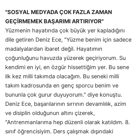
Samsun
"SOSYAL MEDYADA ÇOK FAZLA ZAMAN
GEÇİRMEMEK BAŞARIMI ARTIRIYOR"
Siirt
Yüzmenin hayatında çok büyük yer kapladığını
Sinop
dile getiren Deniz Ece, "Yüzme benim için sadece
Sivas
madalyalardan ibaret değil. Hayatımın
çoğunluğunu havuzda yüzerek geçiriyorum. Su
Tekirdağ
kendimi en iyi, en özgür hissettiğim yer. Bu sene
Tokat
ilk kez milli takımda olacağım. Bu seneki milli
takım kadrosunda en genç sporcu benim ve
Trabzon
bununla çok gurur duyuyorum." diye konuştu.
Tunceli
Deniz Ece, başarılarının sırrının devamlılık, azim
Şanlıurfa
ve disiplin olduğunun altını çizerek,
"Antrenmanlarıma hep düzenli olarak katıldım. 8.
Uşak
sınıf öğrencisiyim. Ders çalışmak dışındaki
Van