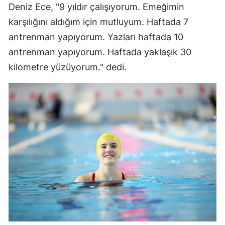
Deniz Ece, "9 yıldır çalışıyorum. Emeğimin
Malatya
karşılığını aldığım için mutluyum. Haftada 7
Manisa
antrenman yapıyorum. Yazları haftada 10
antrenman yapıyorum. Haftada yaklaşık 30
Kahramanmaraş
kilometre yüzüyorum." dedi.
Mardin
Muğla
Muş
Nevşehir
Niğde
Ordu
Rize
Sakarya