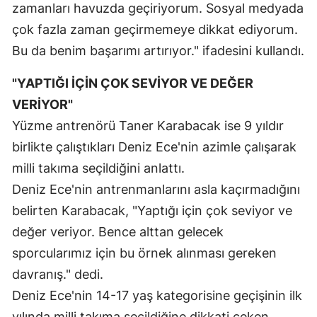
zamanları havuzda geçiriyorum. Sosyal medyada
Yozgat
çok fazla zaman geçirmemeye dikkat ediyorum.
Bu da benim başarımı artırıyor." ifadesini kullandı.
Zonguldak
"YAPTIĞI İÇİN ÇOK SEVİYOR VE DEĞER
Aksaray
VERİYOR"
Bayburt
Yüzme antrenörü Taner Karabacak ise 9 yıldır
Karaman
birlikte çalıştıkları Deniz Ece'nin azimle çalışarak
milli takıma seçildiğini anlattı.
Kırıkkale
Deniz Ece'nin antrenmanlarını asla kaçırmadığını
Batman
belirten Karabacak, "Yaptığı için çok seviyor ve
Şırnak
değer veriyor. Bence alttan gelecek
sporcularımız için bu örnek alınması gereken
Bartın
davranış." dedi.
Ardahan
Deniz Ece'nin 14-17 yaş kategorisine geçişinin ilk
yılında milli takıma seçildiğine dikkati çeken
Iğdır