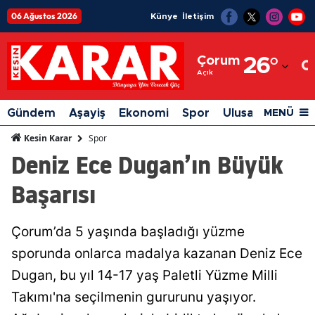
06 Ağustos 2026
Künye
İletişim
Adana
Çorum
26
°
Adıyaman
Açık
Afyonkarahisar
Gündem
Aşayiş
Ekonomi
Spor
Ulusal
Siyaset
MENÜ
Ağrı
Spor
Kesin Karar
Deniz Ece Dugan’ın Büyük
Amasya
Başarısı
Ankara
Antalya
Çorum’da 5 yaşında başladığı yüzme
Artvin
sporunda onlarca madalya kazanan Deniz Ece
Aydın
Dugan, bu yıl 14-17 yaş Paletli Yüzme Milli
Takımı'na seçilmenin gururunu yaşıyor.
Balıkesir