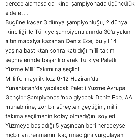
derece alamasa da ikinci şampiyonada üçüncülük
Mersin
elde etti.
İstanbul
Bugüne kadar 3 dünya şampiyonluğu, 2 dünya
ikinciliği ile Türkiye şampiyonalarında 30'a yakın
İzmir
altın madalya kazanan Deniz Ece, bu yıl 14
Kars
yaşına bastıktan sonra katıldığı milli takım
seçmelerinde başarılı olarak Türkiye Paletli
Kastamonu
Yüzme Milli Takımı'na seçildi.
Kayseri
Milli formayı ilk kez 6-12 Haziran'da
Kırklareli
Yunanistan'da yapılacak Paletli Yüzme Avrupa
Gençler Şampiyonası'nda giyecek Deniz Ece, AA
Kırşehir
muhabirine, zor bir süreçten geçtiğini, milli
Kocaeli
takıma seçilmenin kolay olmadığını söyledi.
Konya
Yüzmeye başladığı 5 yaşından beri neredeyse
hiçbir antrenmanını kaçırmadığını vurgulayan
Kütahya