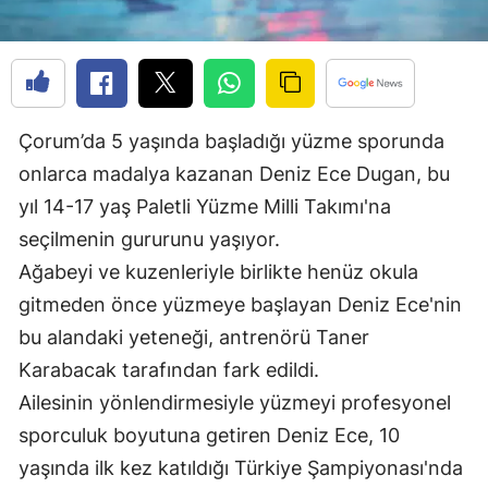
Edirne
Elazığ
Erzincan
Çorum’da 5 yaşında başladığı yüzme sporunda
Erzurum
onlarca madalya kazanan Deniz Ece Dugan, bu
Eskişehir
yıl 14-17 yaş Paletli Yüzme Milli Takımı'na
seçilmenin gururunu yaşıyor.
Gaziantep
Ağabeyi ve kuzenleriyle birlikte henüz okula
Giresun
gitmeden önce yüzmeye başlayan Deniz Ece'nin
bu alandaki yeteneği, antrenörü Taner
Gümüşhane
Karabacak tarafından fark edildi.
Hakkari
Ailesinin yönlendirmesiyle yüzmeyi profesyonel
Hatay
sporculuk boyutuna getiren Deniz Ece, 10
yaşında ilk kez katıldığı Türkiye Şampiyonası'nda
Isparta