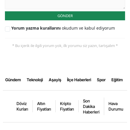
GÖNDER
Yorum yazma kurallarını
okudum ve kabul ediyorum
* Bu içerik ile ilgili yorum yok, ilk yorumu siz yazın, tartışalım *
Gündem
Teknoloji
Aşayiş
İlçe Haberleri
Spor
Eğitim
Son
Döviz
Altın
Kripto
Hava
Dakika
Kurları
Fiyatları
Fiyatları
Durumu
Haberleri