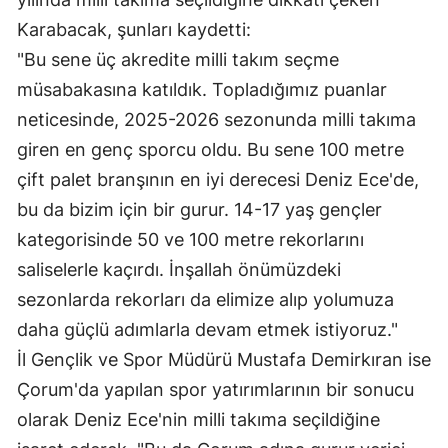
Karabacak, şunları kaydetti:
Yalova
"Bu sene üç akredite milli takım seçme
Karabük
müsabakasına katıldık. Topladığımız puanlar
neticesinde, 2025-2026 sezonunda milli takıma
Kilis
giren en genç sporcu oldu. Bu sene 100 metre
Osmaniye
çift palet branşının en iyi derecesi Deniz Ece'de,
Düzce
bu da bizim için bir gurur. 14-17 yaş gençler
kategorisinde 50 ve 100 metre rekorlarını
saliselerle kaçırdı. İnşallah önümüzdeki
sezonlarda rekorları da elimize alıp yolumuza
daha güçlü adımlarla devam etmek istiyoruz."
İl Gençlik ve Spor Müdürü Mustafa Demirkıran ise
Çorum'da yapılan spor yatırımlarının bir sonucu
olarak Deniz Ece'nin milli takıma seçildiğine