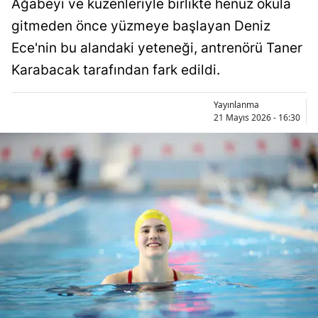
Ağabeyi ve kuzenleriyle birlikte henüz okula
Bilecik
gitmeden önce yüzmeye başlayan Deniz
Bingöl
Ece'nin bu alandaki yeteneği, antrenörü Taner
Karabacak tarafından fark edildi.
Bitlis
Bolu
Yayınlanma
21 Mayıs 2026 - 16:30
Burdur
Bursa
Çanakkale
Çankırı
Çorum
Denizli
Diyarbakır