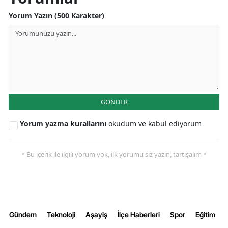
Yorum Yazın (500 Karakter)
Samsun
Siirt
Sinop
Sivas
Tekirdağ
GÖNDER
Tokat
Yorum yazma kurallarını
okudum ve kabul ediyorum
Trabzon
* Bu içerik ile ilgili yorum yok, ilk yorumu siz yazın, tartışalım *
Tunceli
Şanlıurfa
Uşak
Gündem
Teknoloji
Aşayiş
İlçe Haberleri
Spor
Eğitim
Van