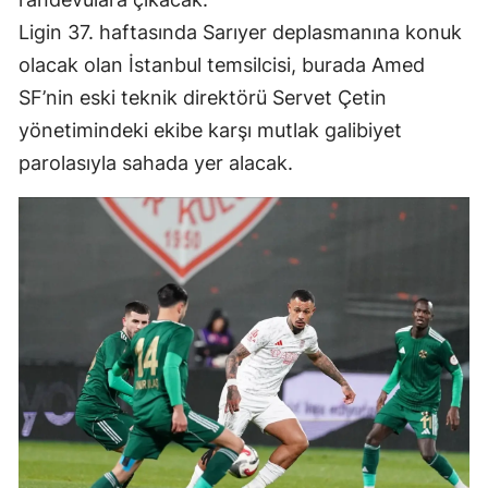
Mersin
Ligin 37. haftasında Sarıyer deplasmanına konuk
olacak olan İstanbul temsilcisi, burada Amed
İstanbul
SF’nin eski teknik direktörü Servet Çetin
İzmir
yönetimindeki ekibe karşı mutlak galibiyet
parolasıyla sahada yer alacak.
Kars
Kastamonu
Kayseri
Kırklareli
Kırşehir
Kocaeli
Konya
Kütahya