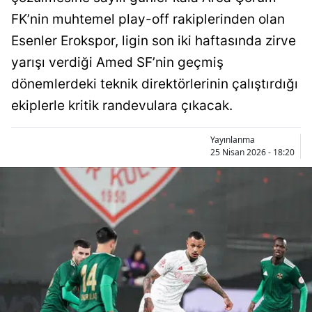
Bilecik
FK’nin muhtemel play-off rakiplerinden olan
Esenler Erokspor, ligin son iki haftasında zirve
Bingöl
yarışı verdiği Amed SF’nin geçmiş
Bitlis
dönemlerdeki teknik direktörlerinin çalıştırdığı
Bolu
ekiplerle kritik randevulara çıkacak.
Burdur
Yayınlanma
25 Nisan 2026 - 18:20
Bursa
Çanakkale
Çankırı
Çorum
Denizli
Diyarbakır