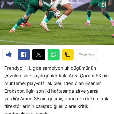
Edirne
Elazığ
Erzincan
Erzurum
Eskişehir
Gaziantep
Trendyol 1. Lig’de şampiyonluk düğümünün
Giresun
çözülmesine sayılı günler kala Arca Çorum FK’nin
Gümüşhane
muhtemel play-off rakiplerinden olan Esenler
Hakkari
Erokspor, ligin son iki haftasında zirve yarışı
verdiği Amed SF’nin geçmiş dönemlerdeki teknik
Hatay
direktörlerinin çalıştırdığı ekiplerle kritik
Isparta
randevulara çıkacak.