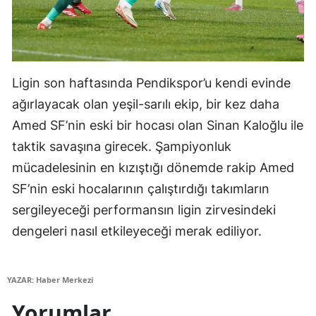
Malatya
Manisa
Kahramanmaraş
Ligin son haftasında Pendikspor’u kendi evinde
ağırlayacak olan yeşil-sarılı ekip, bir kez daha
Mardin
Amed SF’nin eski bir hocası olan Sinan Kaloğlu ile
Muğla
taktik savaşına girecek. Şampiyonluk
Muş
mücadelesinin en kızıştığı dönemde rakip Amed
SF’nin eski hocalarının çalıştırdığı takımların
Nevşehir
sergileyeceği performansın ligin zirvesindeki
Niğde
dengeleri nasıl etkileyeceği merak ediliyor.
Ordu
YAZAR: Haber Merkezi
Rize
Yorumlar
Sakarya