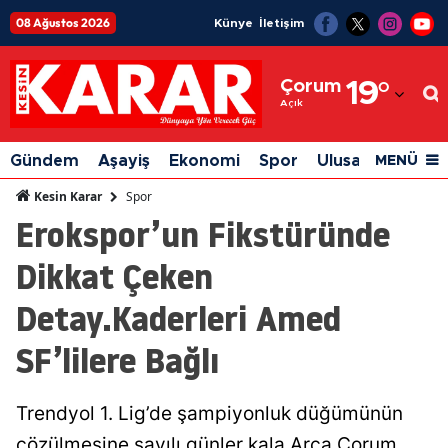
08 Ağustos 2026
Künye
İletişim
Adana
Çorum
19
°
Adıyaman
Açık
Afyonkarahisar
Gündem
Aşayiş
Ekonomi
Spor
Ulusal
Siyaset
MENÜ
Ağrı
Spor
Kesin Karar
Erokspor’un Fikstüründe
Amasya
Dikkat Çeken
Ankara
Detay.Kaderleri Amed
Antalya
SF’lilere Bağlı
Artvin
Aydın
Trendyol 1. Lig’de şampiyonluk düğümünün
Balıkesir
çözülmesine sayılı günler kala Arca Çorum