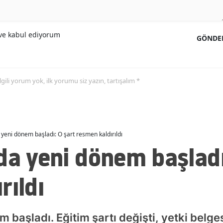
Malatya
e kabul ediyorum
Manisa
GÖNDE
Kahramanmaraş
Mardin
 ilgili yorum yok, ilk yorumu siz yazın, tartışalım *
Muğla
Muş
 yeni dönem başladı: O şart resmen kaldırıldı
Nevşehir
da yeni dönem başladı
Niğde
rıldı
Ordu
Rize
 başladı. Eğitim şartı değişti, yetki belgesi
Sakarya