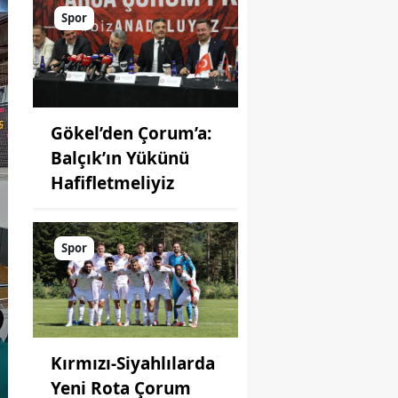
Spor
Gökel’den Çorum’a:
Balçık’ın Yükünü
Hafifletmeliyiz
Spor
Kırmızı-Siyahlılarda
Yeni Rota Çorum