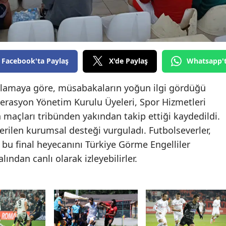
Edirne
Elazığ
Erzincan
Facebook'ta Paylaş
X'de Paylaş
Whatsapp'
Erzurum
klamaya göre, müsabakaların yoğun ilgi gördüğü
Eskişehir
ederasyon Yönetim Kurulu Üyeleri, Spor Hizmetleri
maçları tribünden yakından takip ettiği kaydedildi.
Gaziantep
erilen kurumsal desteği vurguladı. Futbolseverler,
Giresun
bu final heyecanını Türkiye Görme Engelliler
Gümüşhane
ndan canlı olarak izleyebilirler.
Hakkari
Hatay
Isparta