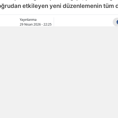
 doğrudan etkileyen yeni düzenlemenin tüm d
Samsun
Siirt
Yayınlanma
29 Nisan 2026 - 22:25
Sinop
Sivas
Tekirdağ
Tokat
Trabzon
Tunceli
Şanlıurfa
Uşak
Van