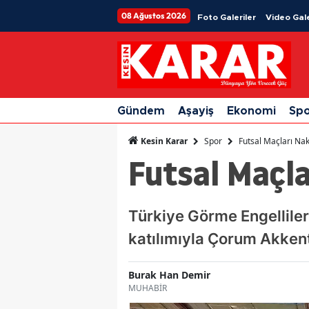
08 Ağustos 2026
Foto Galeriler
Video Gale
Gündem
Aşayiş
Ekonomi
Sp
Spor
Futsal Maçları Nak
Kesin Karar
Futsal Maçla
Türkiye Görme Engelliler
katılımıyla Çorum Akken
Burak Han Demir
MUHABİR