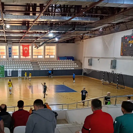
Bilecik
Bingöl
Bitlis
Bolu
Burdur
Bursa
Çanakkale
Çankırı
Çorum
Denizli
Diyarbakır