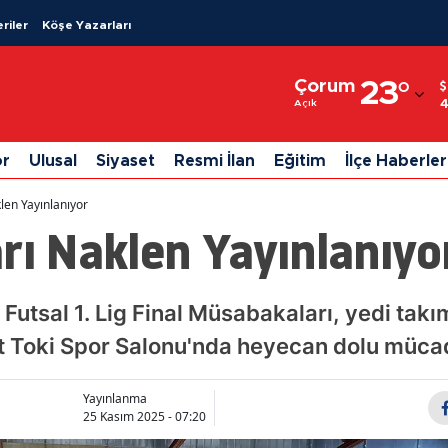
riler
Köşe Yazarları
Adana
Çorum
23
°
Adıyaman
Açık
Afyonkarahisar
or
Ulusal
Siyaset
Resmi İlan
Eğitim
İlçe Haberler
Ağrı
len Yayınlanıyor
Amasya
rı Naklen Yayınlanıyo
Ankara
Antalya
 Futsal 1. Lig Final Müsabakaları, yedi ta
t Toki Spor Salonu'nda heyecan dolu mücad
Artvin
Aydın
Yayınlanma
25 Kasım 2025 - 07:20
Balıkesir