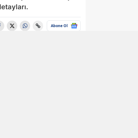
etayları.
Abone Ol
Ekonomi
e-Devlet
kullanıcılarına
büyük kolaylık!
Yıllardır
bekleniyordu