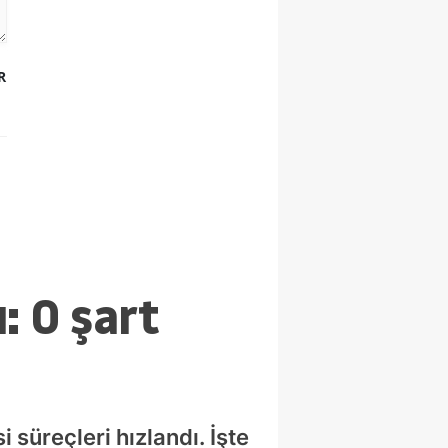
R
: O şart
 süreçleri hızlandı. İşte