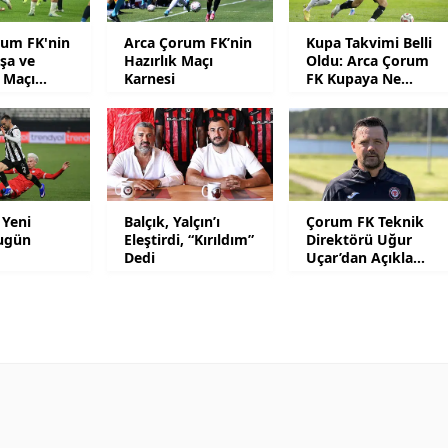
Mersin
rum FK'nin
Arca Çorum FK’nin
Kupa Takvimi Belli
şa ve
Hazırlık Maçı
Oldu: Arca Çorum
İstanbul
 Maçı
Karnesi
FK Kupaya Ne
 Belli Oldu
Zaman Dahil
İzmir
Olacak?
Kars
Kastamonu
 Yeni
Balçık, Yalçın’ı
Çorum FK Teknik
Kayseri
ugün
Eleştirdi, “Kırıldım”
Direktörü Uğur
Dedi
Uçar’dan Açıklama
Kırklareli
Var
Kırşehir
Kocaeli
Konya
Kütahya