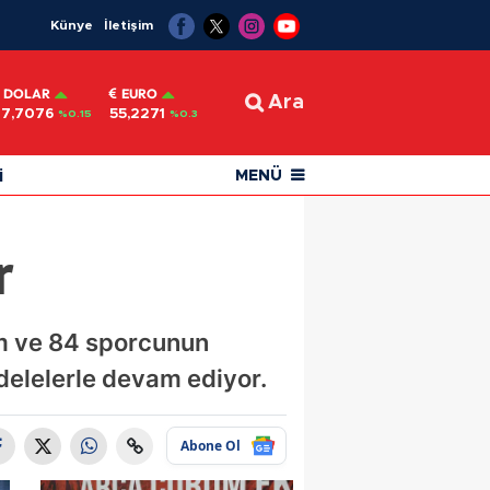
Künye
İletişim
DOLAR
EURO
Ara
47,7076
55,2271
%0.15
%0.3
i
MENÜ
r
kım ve 84 sporcunun
elelerle devam ediyor.
Abone Ol