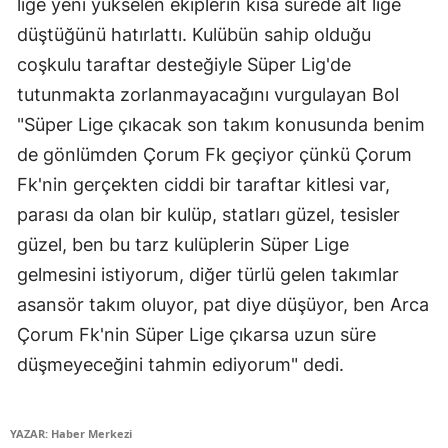
lige yeni yükselen ekiplerin kısa sürede alt lige
Mersin
düştüğünü hatırlattı. Kulübün sahip olduğu
coşkulu taraftar desteğiyle Süper Lig'de
İstanbul
tutunmakta zorlanmayacağını vurgulayan Bol
İzmir
"Süper Lige çıkacak son takım konusunda benim
Kars
de gönlümden Çorum Fk geçiyor çünkü Çorum
Fk'nin gerçekten ciddi bir taraftar kitlesi var,
Kastamonu
parası da olan bir kulüp, statları güzel, tesisler
Kayseri
güzel, ben bu tarz kulüplerin Süper Lige
Kırklareli
gelmesini istiyorum, diğer türlü gelen takımlar
asansör takım oluyor, pat diye düşüyor, ben Arca
Kırşehir
Çorum Fk'nin Süper Lige çıkarsa uzun süre
Kocaeli
düşmeyeceğini tahmin ediyorum" dedi.
Konya
YAZAR: Haber Merkezi
Kütahya