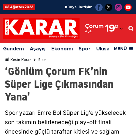
08 Ağustos 2026
Künye
İletişim
Adana
Çorum
19
°
Adıyaman
Açık
Afyonkarahisar
Gündem
Aşayiş
Ekonomi
Spor
Ulusal
Siyaset
MENÜ
Ağrı
Spor
Kesin Karar
‘Gönlüm Çorum FK’nin
Amasya
Süper Lige Çıkmasından
Ankara
Yana’
Antalya
Artvin
Spor yazarı Emre Bol Süper Lig'e yükselecek
Aydın
son takımın belirleneceği play-off finali
Balıkesir
öncesinde güçlü taraftar kitlesi ve sağlam