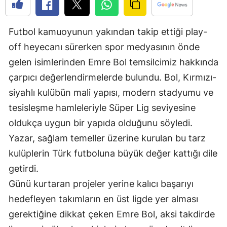
Edirne
Futbol kamuoyunun yakından takip ettiği play-
Elazığ
off heyecanı sürerken spor medyasının önde
Erzincan
gelen isimlerinden Emre Bol temsilcimiz hakkında
Erzurum
çarpıcı değerlendirmelerde bulundu. Bol, Kırmızı-
siyahlı kulübün mali yapısı, modern stadyumu ve
Eskişehir
tesisleşme hamleleriyle Süper Lig seviyesine
Gaziantep
oldukça uygun bir yapıda olduğunu söyledi.
Giresun
Yazar, sağlam temeller üzerine kurulan bu tarz
kulüplerin Türk futboluna büyük değer kattığı dile
Gümüşhane
getirdi.
Hakkari
Günü kurtaran projeler yerine kalıcı başarıyı
hedefleyen takımların en üst ligde yer alması
Hatay
gerektiğine dikkat çeken Emre Bol, aksi takdirde
Isparta