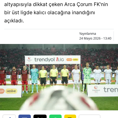
altyapısıyla dikkat çeken Arca Çorum FK'nin
Bilecik
bir üst ligde kalıcı olacağına inandığını
Bingöl
açıkladı.
Bitlis
Yayınlanma
Bolu
24 Mayıs 2026 - 13:40
Burdur
Bursa
Çanakkale
Çankırı
Çorum
Denizli
Diyarbakır