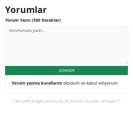
Yorumlar
Malatya
Yorum Yazın (500 Karakter)
Manisa
Kahramanmaraş
Mardin
Muğla
Muş
GÖNDER
Nevşehir
Yorum yazma kurallarını
okudum ve kabul ediyorum
Niğde
* Bu içerik ile ilgili yorum yok, ilk yorumu siz yazın, tartışalım *
Ordu
Rize
Sakarya