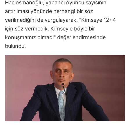
Hacıosmanoğlu, yabancı oyuncu sayısının
Malatya
artırılması yönünde herhangi bir söz
verilmediğini de vurgulayarak, "Kimseye 12+4
Manisa
için söz vermedik. Kimseyle böyle bir
Kahramanmaraş
konuşmamız olmadı" değerlendirmesinde
Mardin
bulundu.
Muğla
Muş
Nevşehir
Niğde
Ordu
Rize
Sakarya