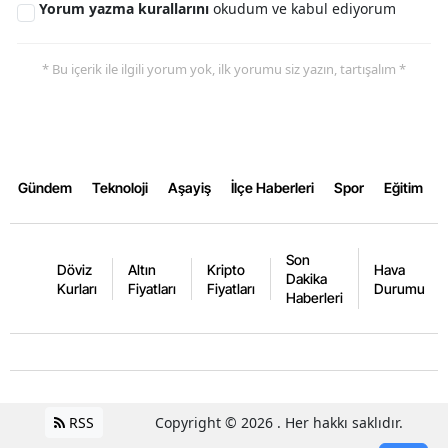
Yorum yazma kurallarını
okudum ve kabul ediyorum
Yalova
* Bu içerik ile ilgili yorum yok, ilk yorumu siz yazın, tartışalım *
Karabük
Kilis
Osmaniye
Gündem
Teknoloji
Aşayiş
İlçe Haberleri
Spor
Eğitim
Düzce
Son
Döviz
Altın
Kripto
Hava
Dakika
Kurları
Fiyatları
Fiyatları
Durumu
Haberleri
RSS
Copyright © 2026 . Her hakkı saklıdır.