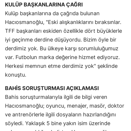
KULÜP BAŞKANLARINA ÇAĞRI
Samsun
Kulüp başkanlarına da çağrıda bulunan
Siirt
Hacıosmanoğlu, "Eski alışkanlıklarını bıraksınlar.
TFF başkanları eskiden özellikle dört büyüklerle
Sinop
iyi geçinme derdine düşüyordu. Bizim öyle bir
Sivas
derdimiz yok. Bu ülkeye karşı sorumluluğumuz
var. Futbolun marka değerine hizmet ediyoruz.
Tekirdağ
Herkesi memnun etme derdimiz yok" şeklinde
Tokat
konuştu.
Trabzon
BAHİS SORUŞTURMASI AÇIKLAMASI
Tunceli
Bahis soruşturmalarıyla ilgili de bilgi veren
Hacıosmanoğlu; oyuncu, menajer, masör, doktor
Şanlıurfa
ve antrenörlerle ilgili dosyaların hazırlandığını
Uşak
söyledi. Yaklaşık 5 bine yakın isim üzerinde
Van