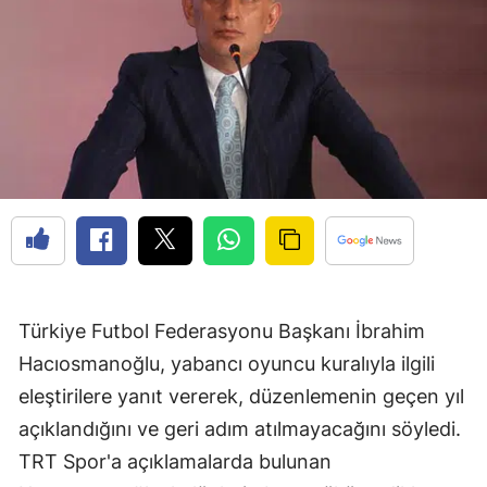
Edirne
Elazığ
Erzincan
Erzurum
Eskişehir
Gaziantep
Giresun
Türkiye Futbol Federasyonu Başkanı İbrahim
Gümüşhane
Hacıosmanoğlu, yabancı oyuncu kuralıyla ilgili
Hakkari
eleştirilere yanıt vererek, düzenlemenin geçen yıl
açıklandığını ve geri adım atılmayacağını söyledi.
Hatay
TRT Spor'a açıklamalarda bulunan
Isparta