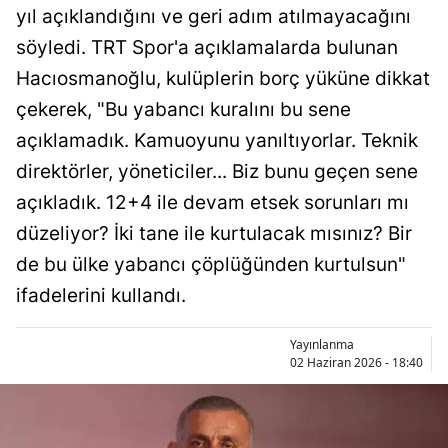
yıl açıklandığını ve geri adım atılmayacağını
Bilecik
söyledi. TRT Spor'a açıklamalarda bulunan
Bingöl
Hacıosmanoğlu, kulüplerin borç yüküne dikkat
Bitlis
çekerek, "Bu yabancı kuralını bu sene
açıklamadık. Kamuoyunu yanıltıyorlar. Teknik
Bolu
direktörler, yöneticiler... Biz bunu geçen sene
Burdur
açıkladık. 12+4 ile devam etsek sorunları mı
Bursa
düzeliyor? İki tane ile kurtulacak mısınız? Bir
de bu ülke yabancı çöplüğünden kurtulsun"
Çanakkale
ifadelerini kullandı.
Çankırı
Yayınlanma
Çorum
02 Haziran 2026 - 18:40
Denizli
Diyarbakır