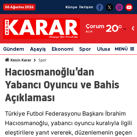
06 Ağustos 2026
Künye
İletişim
Adana
Çorum
20
°
Adıyaman
Açık
Afyonkarahisar
Gündem
Aşayiş
Ekonomi
Spor
Ulusal
Siyaset
MENÜ
Ağrı
Spor
Kesin Karar
Hacıosmanoğlu’dan
Amasya
Yabancı Oyuncu ve Bahis
Ankara
Açıklaması
Antalya
Artvin
Türkiye Futbol Federasyonu Başkanı İbrahim
Aydın
Hacıosmanoğlu, yabancı oyuncu kuralıyla ilgili
Balıkesir
eleştirilere yanıt vererek, düzenlemenin geçen