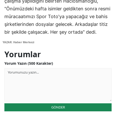
çalışma yapıldığını belirten Hacıosmanoğlu,
"Önümüzdeki hafta isimler geldikten sonra resmi
Yozgat
müracaatımızı Spor Toto'ya yapacağız ve bahis
Zonguldak
şirketlerinden dosyalar gelecek. Arkadaşlar titiz
Aksaray
bir şekilde çalışacak. Her şey ortada" dedi.
Bayburt
YAZAR: Haber Merkezi
Yorumlar
Karaman
Kırıkkale
Yorum Yazın (500 Karakter)
Batman
Şırnak
Bartın
Ardahan
GÖNDER
Iğdır