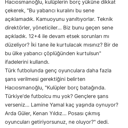
Hacıosmanoğlu, kulüplerin borç yüküne dikkat
Mersin
çekerek, "Bu yabancı kuralını bu sene
açıklamadık. Kamuoyunu yanıltıyorlar. Teknik
İstanbul
direktörler, yöneticiler... Biz bunu geçen sene
İzmir
açıkladık. 12+4 ile devam etsek sorunları mı
Kars
düzeliyor? İki tane ile kurtulacak mısınız? Bir de
bu ülke yabancı çöplüğünden kurtulsun"
Kastamonu
ifadelerini kullandı.
Kayseri
Türk futbolunda genç oyunculara daha fazla
Kırklareli
şans verilmesi gerektiğini belirten
Hacıosmanoğlu, "Kulüpler borç batağında.
Kırşehir
Türkiye'de futbolcu mu yok? Gençlere şans
Kocaeli
verseniz... Lamine Yamal kaç yaşında oynuyor?
Arda Güler, Kenan Yıldız... Posası çıkmış
Konya
oyuncuları getiriyorsunuz, ne oluyor?" dedi.
Kütahya