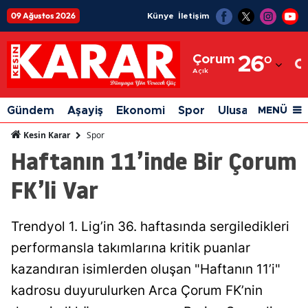
09 Ağustos 2026
Künye
İletişim
Adana
Çorum
26
°
Adıyaman
Açık
Afyonkarahisar
Gündem
Aşayiş
Ekonomi
Spor
Ulusal
Siyaset
MENÜ
Ağrı
Spor
Kesin Karar
Haftanın 11’inde Bir Çorum
Amasya
FK’li Var
Ankara
Antalya
Trendyol 1. Lig’in 36. haftasında sergiledikleri
Artvin
performansla takımlarına kritik puanlar
Aydın
kazandıran isimlerden oluşan "Haftanın 11’i"
kadrosu duyurulurken Arca Çorum FK’nin
Balıkesir