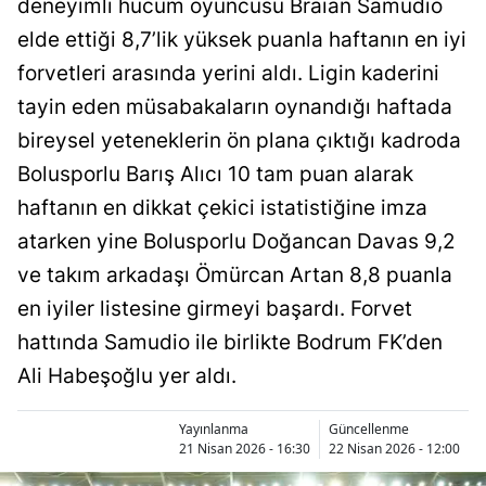
deneyimli hücum oyuncusu Braian Samudio
Bilecik
elde ettiği 8,7’lik yüksek puanla haftanın en iyi
Bingöl
forvetleri arasında yerini aldı. Ligin kaderini
tayin eden müsabakaların oynandığı haftada
Bitlis
bireysel yeteneklerin ön plana çıktığı kadroda
Bolu
Bolusporlu Barış Alıcı 10 tam puan alarak
Burdur
haftanın en dikkat çekici istatistiğine imza
atarken yine Bolusporlu Doğancan Davas 9,2
Bursa
ve takım arkadaşı Ömürcan Artan 8,8 puanla
Çanakkale
en iyiler listesine girmeyi başardı. Forvet
Çankırı
hattında Samudio ile birlikte Bodrum FK’den
Ali Habeşoğlu yer aldı.
Çorum
Denizli
Yayınlanma
Güncellenme
21 Nisan 2026 - 16:30
22 Nisan 2026 - 12:00
Diyarbakır