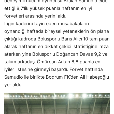
deneyimli hücum oyuncusu Braian Samudio elde
Mersin
ettiği 8,7’lik yüksek puanla haftanın en iyi
forvetleri arasında yerini aldı.
İstanbul
Ligin kaderini tayin eden müsabakaların
İzmir
oynandığı haftada bireysel yeteneklerin ön plana
Kars
çıktığı kadroda Bolusporlu Barış Alıcı 10 tam puan
alarak haftanın en dikkat çekici istatistiğine imza
Kastamonu
atarken yine Bolusporlu Doğancan Davas 9,2 ve
Kayseri
takım arkadaşı Ömürcan Artan 8,8 puanla en
iyiler listesine girmeyi başardı. Forvet hattında
Kırklareli
Samudio ile birlikte Bodrum FK’den Ali Habeşoğlu
Kırşehir
yer aldı.
Kocaeli
Konya
Kütahya