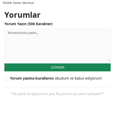
YAZAR: Haber Merkezi
Samsun
Yorumlar
Siirt
Yorum Yazın (500 Karakter)
Sinop
Sivas
Tekirdağ
Tokat
GÖNDER
Trabzon
Yorum yazma kurallarını
okudum ve kabul ediyorum
Tunceli
Şanlıurfa
* Bu içerik ile ilgili yorum yok, ilk yorumu siz yazın, tartışalım *
Uşak
Van