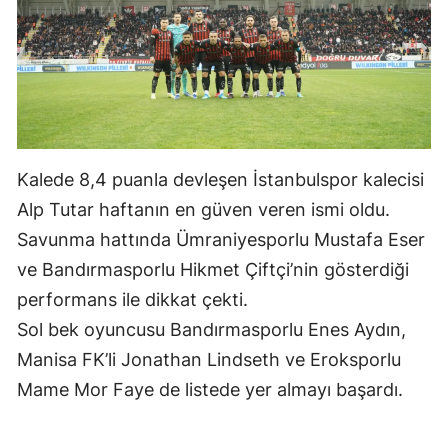
Malatya
Manisa
Kahramanmaraş
Mardin
Kalede 8,4 puanla devleşen İstanbulspor kalecisi
Muğla
Alp Tutar haftanın en güven veren ismi oldu.
Muş
Savunma hattında Ümraniyesporlu Mustafa Eser
ve Bandırmasporlu Hikmet Çiftçi’nin gösterdiği
Nevşehir
performans ile dikkat çekti.
Niğde
Sol bek oyuncusu Bandırmasporlu Enes Aydın,
Ordu
Manisa FK’li Jonathan Lindseth ve Eroksporlu
Mame Mor Faye de listede yer almayı başardı.
Rize
Sakarya