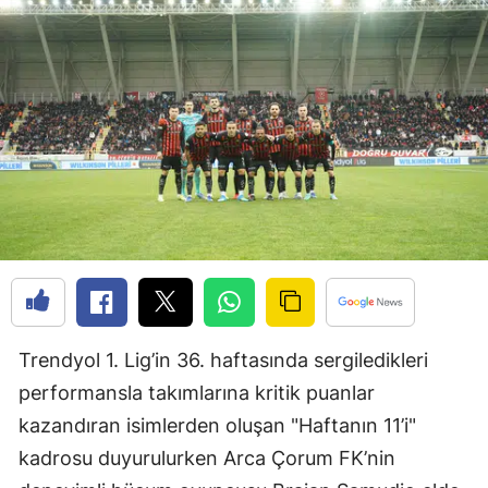
Edirne
Elazığ
Erzincan
Erzurum
Eskişehir
Gaziantep
Giresun
Gümüşhane
Trendyol 1. Lig’in 36. haftasında sergiledikleri
Hakkari
performansla takımlarına kritik puanlar
kazandıran isimlerden oluşan "Haftanın 11’i"
Hatay
kadrosu duyurulurken Arca Çorum FK’nin
Isparta