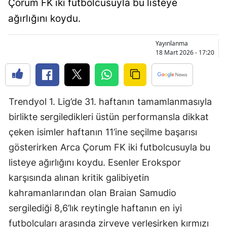
Çorum FK iki futbolcusuyla bu listeye
Bilecik
ağırlığını koydu.
Bingöl
Yayınlanma
Bitlis
18 Mart 2026 - 17:20
Bolu
Burdur
Trendyol 1. Lig’de 31. haftanın tamamlanmasıyla
Bursa
birlikte sergiledikleri üstün performansla dikkat
çeken isimler haftanın 11’ine seçilme başarısı
Çanakkale
gösterirken Arca Çorum FK iki futbolcusuyla bu
Çankırı
listeye ağırlığını koydu. Esenler Erokspor
Çorum
karşısında alınan kritik galibiyetin
kahramanlarından olan Braian Samudio
Denizli
sergilediği 8,6’lık reytingle haftanın en iyi
Diyarbakır
futbolcuları arasında zirveye yerleşirken kırmızı