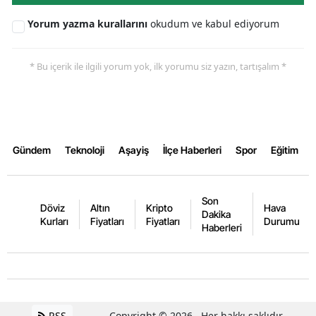
Samsun
Yorum yazma kurallarını
okudum ve kabul ediyorum
Siirt
* Bu içerik ile ilgili yorum yok, ilk yorumu siz yazın, tartışalım *
Sinop
Sivas
Tekirdağ
Gündem
Teknoloji
Aşayiş
İlçe Haberleri
Spor
Eğitim
Tokat
Trabzon
Son
Döviz
Altın
Kripto
Hava
Dakika
Kurları
Fiyatları
Fiyatları
Durumu
Tunceli
Haberleri
Şanlıurfa
Uşak
Van
RSS
Copyright © 2026 . Her hakkı saklıdır.