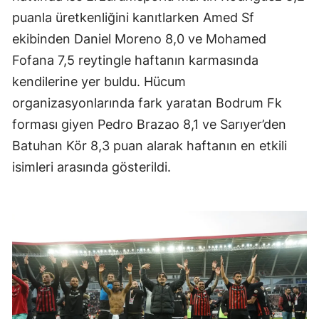
puanla üretkenliğini kanıtlarken Amed Sf
Mersin
ekibinden Daniel Moreno 8,0 ve Mohamed
İstanbul
Fofana 7,5 reytingle haftanın karmasında
İzmir
kendilerine yer buldu. Hücum
organizasyonlarında fark yaratan Bodrum Fk
Kars
forması giyen Pedro Brazao 8,1 ve Sarıyer’den
Kastamonu
Batuhan Kör 8,3 puan alarak haftanın en etkili
Kayseri
isimleri arasında gösterildi.
Kırklareli
Kırşehir
Kocaeli
Konya
Kütahya