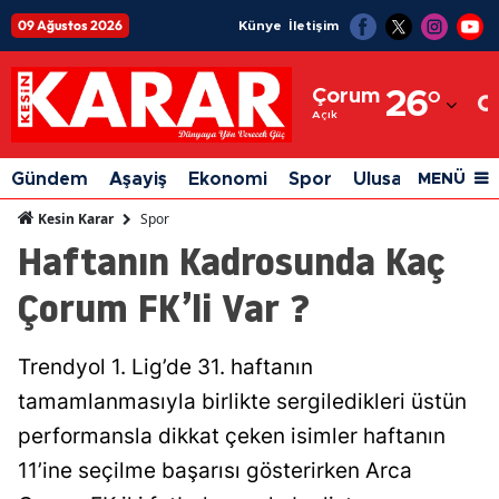
09 Ağustos 2026
Künye
İletişim
Adana
Çorum
26
°
Adıyaman
Açık
Afyonkarahisar
Gündem
Aşayiş
Ekonomi
Spor
Ulusal
Siyaset
MENÜ
Ağrı
Spor
Kesin Karar
Haftanın Kadrosunda Kaç
Amasya
Çorum FK’li Var ?
Ankara
Antalya
Trendyol 1. Lig’de 31. haftanın
Artvin
tamamlanmasıyla birlikte sergiledikleri üstün
Aydın
performansla dikkat çeken isimler haftanın
11’ine seçilme başarısı gösterirken Arca
Balıkesir