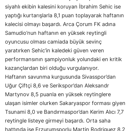
siyahlı ekibin kalesini koruyan İbrahim Sehic ise
Edirne
yaptığı kurtarışlarla 8,1 puan toplayarak haftanın
Elazığ
kalecisi olmayı başardı. Arca Çorum FK adına
Erzincan
Samudio’nun haftanın en yüksek reytingli
oyuncusu olması camiada büyük sevinç
Erzurum
yaratırken Sehic’in kaledeki güven veren
Eskişehir
performansının şampiyonluk yolundaki en kritik
Gaziantep
kazançlardan biri olduğu vurgulanıyor.
Haftanın savunma kurgusunda Sivasspor’dan
Giresun
Uğur Çiftçi 8,6 ve Serikspor’dan Aleksandr
Gümüşhane
Martynov 8,5 puanla en yüksek reytinglere
ulaşan isimler olurken Sakaryaspor forması giyen
Hakkari
Tsunami 8,0 ve Bandırmaspor’dan Kerim Alıcı 7,7
Hatay
reytingle listeye girmeyi başardı. Orta saha
Isparta
hattında ise Erzurumsporlu Martin Rodriguez 8,2