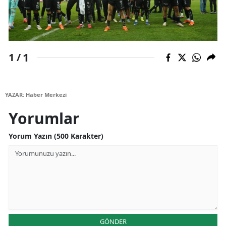
Malatya
Manisa
1
1 /
Kahramanmaraş
Mardin
YAZAR: Haber Merkezi
Muğla
Yorumlar
Muş
Yorum Yazın (500 Karakter)
Nevşehir
Niğde
Ordu
Rize
GÖNDER
Sakarya