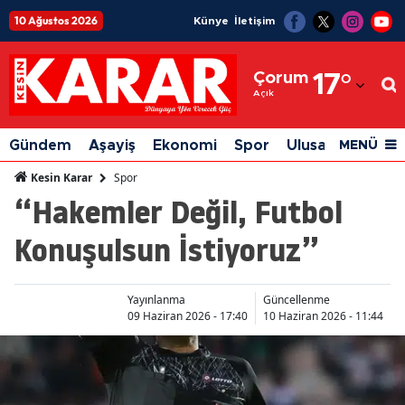
10 Ağustos 2026
Künye
İletişim
Adana
Çorum
17
°
Adıyaman
Açık
Afyonkarahisar
Gündem
Aşayiş
Ekonomi
Spor
Ulusal
Siyaset
MENÜ
Ağrı
Spor
Kesin Karar
“Hakemler Değil, Futbol
Amasya
Konuşulsun İstiyoruz”
Ankara
Antalya
Yayınlanma
Güncellenme
Artvin
09 Haziran 2026 - 17:40
10 Haziran 2026 - 11:44
Aydın
Balıkesir