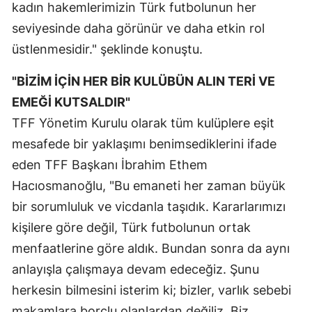
kadın hakemlerimizin Türk futbolunun her
Yalova
seviyesinde daha görünür ve daha etkin rol
üstlenmesidir." şeklinde konuştu.
Karabük
"BİZİM İÇİN HER BİR KULÜBÜN ALIN TERİ VE
Kilis
EMEĞİ KUTSALDIR"
Osmaniye
TFF Yönetim Kurulu olarak tüm kulüplere eşit
Düzce
mesafede bir yaklaşımı benimsediklerini ifade
eden TFF Başkanı İbrahim Ethem
Hacıosmanoğlu, "Bu emaneti her zaman büyük
bir sorumluluk ve vicdanla taşıdık. Kararlarımızı
kişilere göre değil, Türk futbolunun ortak
menfaatlerine göre aldık. Bundan sonra da aynı
anlayışla çalışmaya devam edeceğiz. Şunu
herkesin bilmesini isterim ki; bizler, varlık sebebi
makamlara borçlu olanlardan değiliz. Biz