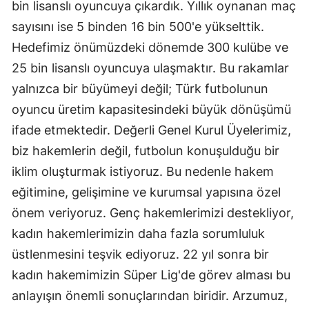
bin lisanslı oyuncuya çıkardık. Yıllık oynanan maç
Yozgat
sayısını ise 5 binden 16 bin 500'e yükselttik.
Hedefimiz önümüzdeki dönemde 300 kulübe ve
Zonguldak
25 bin lisanslı oyuncuya ulaşmaktır. Bu rakamlar
Aksaray
yalnızca bir büyümeyi değil; Türk futbolunun
oyuncu üretim kapasitesindeki büyük dönüşümü
Bayburt
ifade etmektedir. Değerli Genel Kurul Üyelerimiz,
Karaman
biz hakemlerin değil, futbolun konuşulduğu bir
Kırıkkale
iklim oluşturmak istiyoruz. Bu nedenle hakem
eğitimine, gelişimine ve kurumsal yapısına özel
Batman
önem veriyoruz. Genç hakemlerimizi destekliyor,
Şırnak
kadın hakemlerimizin daha fazla sorumluluk
Bartın
üstlenmesini teşvik ediyoruz. 22 yıl sonra bir
kadın hakemimizin Süper Lig'de görev alması bu
Ardahan
anlayışın önemli sonuçlarından biridir. Arzumuz,
Iğdır