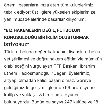
önemli başarılara imza atan tüm kulüplerimizi
Samsun
tebrik ediyor; üst liglere yükselen ekiplerimize
Siirt
yeni mücadelelerinde başarılar diliyorum.
Sinop
"BİZ HAKEMLERİN DEĞİL, FUTBOLUN
KONUŞULDUĞU BİR İKLİM OLUŞTURMAK
Sivas
İSTİYORUZ"
Tekirdağ
Türk futboluna değer katmanın, lisanslı futbolcu
Tokat
yetiştirilmesi ve doğru hakem eğitimiyle mümkün
olabileceğini vurgulayan TFF Başkanı İbrahim
Trabzon
Ethem Hacıosmanoğlu, "Değerli üyelerimiz,
Tunceli
altyapı olmadan kalıcı başarı olmaz. Göreve
Şanlıurfa
geldiğimizde gelişim liglerinde 99 profesyonel
kulüp ve yaklaşık 8 bin lisanslı oyuncu
Uşak
bulunuyordu. Bugün bu sayıyı 247 kulübe ve 18
Van