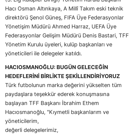
Edirne
Hacı Osman Altınkaya, A Millî Takım eski teknik
direktörü Şenol Güneş, FIFA Üye Federasyonlar
Elazığ
Yönetişim Müdürü Ahmed Harraz, UEFA Üye
Erzincan
Federasyonlar Gelişim Müdürü Denis Bastari, TFF
Erzurum
Yönetim Kurulu üyeleri, kulüp başkanları ve
yöneticileri ile delegeler katıldı.
Eskişehir
HACIOSMANOĞLU: BUGÜN GELECEĞİN
Gaziantep
HEDEFLERİNİ BİRLİKTE ŞEKİLLENDİRİYORUZ
Giresun
Türk futbolunun marka değerini yükselten tüm
Gümüşhane
paydaşlara teşekkür ederek konuşmasına
başlayan TFF Başkanı İbrahim Ethem
Hakkari
Hacıosmanoğlu, "Kıymetli başkanlarım ve
Hatay
yöneticilerim,
değerli delegelerimiz,
Isparta