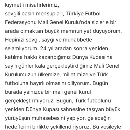
kıymetli misafirlerimiz,
Mersin
sevgili basın mensupları, Türkiye Futbol
İstanbul
Federasyonu Mali Genel Kurulu'nda sizlerle bir
arada olmaktan büyük memnuniyet duyuyorum.
İzmir
Hepinizi sevgi, saygı ve muhabbetle
Kars
selamlıyorum. 24 yıl aradan sonra yeniden
Kastamonu
katılma hakkı kazandığımız Dünya Kupası'na
sayılı günler kala gerçekleştirdiğimiz Mali Genel
Kayseri
Kurulumuzun ülkemize, milletimize ve Türk
Kırklareli
futboluna hayırlı olmasını diliyorum. Bugün
Kırşehir
burada yalnızca bir mali genel kurul
gerçekleştirmiyoruz. Bugün, Türk futbolunu
Kocaeli
yeniden Dünya Kupası sahnesine taşıyan büyük
Konya
yürüyüşün muhasebesini yapıyor, geleceğin
hedeflerini birlikte şekillendiriyoruz. Bu vesileyle
Kütahya