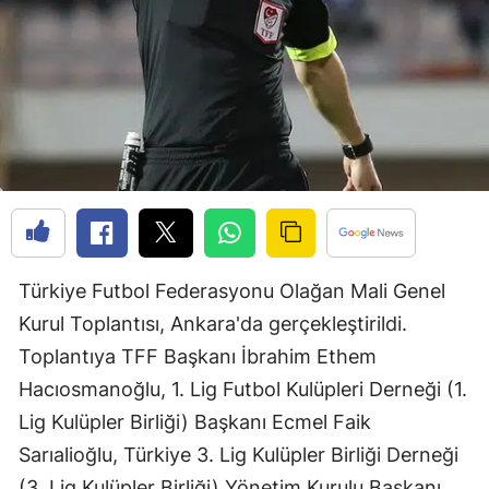
Bilecik
Bingöl
Bitlis
Bolu
Burdur
Bursa
Türkiye Futbol Federasyonu Olağan Mali Genel
Çanakkale
Kurul Toplantısı, Ankara'da gerçekleştirildi.
Çankırı
Toplantıya TFF Başkanı İbrahim Ethem
Çorum
Hacıosmanoğlu, 1. Lig Futbol Kulüpleri Derneği (1.
Lig Kulüpler Birliği) Başkanı Ecmel Faik
Denizli
Sarıalioğlu, Türkiye 3. Lig Kulüpler Birliği Derneği
Diyarbakır
(3. Lig Kulüpler Birliği) Yönetim Kurulu Başkanı