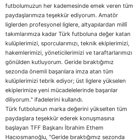
futbolumuzun her kademesinde emek veren tüm
Malatya
paydaşlarımıza teşekkür ediyorum. Amatör
Manisa
liglerden profesyonel liglere, altyapılardan millî
takımlarımıza kadar Türk futboluna değer katan
Kahramanmaraş
kulüplerimizi, sporcularımızı, teknik ekiplerimizi,
Mardin
hakemlerimizi, yöneticilerimizi ve taraftarlarımızı
Muğla
gönülden kutluyorum. Geride bıraktığımız
sezonda önemli başarılara imza atan tüm
Muş
kulüplerimizi tebrik ediyor; üst liglere yükselen
Nevşehir
ekiplerimize yeni mücadelelerinde başarılar
Niğde
diliyorum." ifadelerini kullandı.
Türk futbolunun marka değerini yükselten tüm
Ordu
paydaşlara teşekkür ederek konuşmasına
Rize
başlayan TFF Başkanı İbrahim Ethem
Hacıosmanoğlu, "Geride bıraktığımız sezonda
Sakarya