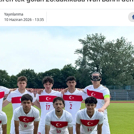
Bilecik
Yayınlanma
Bingöl
10 Haziran 2026 - 13:35
Bitlis
Bolu
Burdur
Bursa
Çanakkale
Çankırı
Çorum
Denizli
Diyarbakır