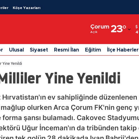
riler
Köşe Yazarları
Adana
Çorum
23
°
Adıyaman
4
Açık
Afyonkarahisar
or
Ulusal
Siyaset
Resmi İlan
Eğitim
İlçe Haberler
Ağrı
r Yine Yenildi
Amasya
illiler Yine Yenildi
Ankara
Antalya
ız Hırvatistan'ın ev sahipliğinde düzenlenen
mağlup olurken Arca Çorum FK'nin genç yı
Artvin
forma şansı bulamadı. Cakovec Stadyumu
Aydın
direktörü Uğur İnceman'ın da tribünden takip
Balıkesir
iren tek golün 28.dakikada Ivan Bahrii'den 