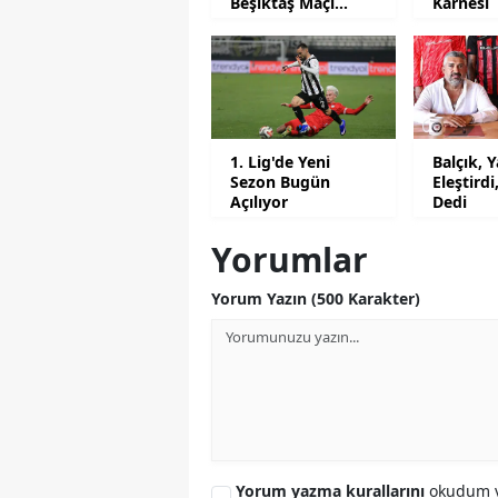
Beşiktaş Maçı
Karnesi
Tarihleri Belli Oldu
1. Lig'de Yeni
Balçık, Y
Sezon Bugün
Eleştirdi
Açılıyor
Dedi
Yorumlar
Yorum Yazın (500 Karakter)
Yorum yazma kurallarını
okudum v