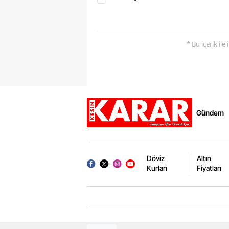
* Bu içerik ile
Gündem
Döviz
Altın
Kurları
Fiyatları