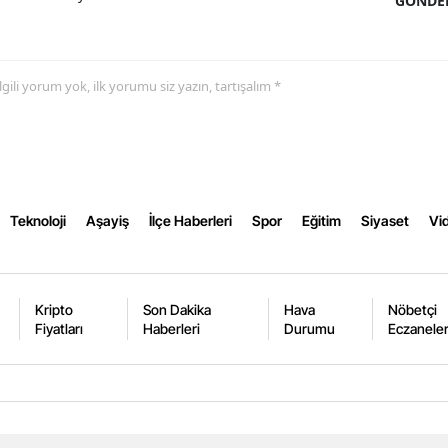
GÖNDE
Samsun
Siirt
 ilgili yorum yok, ilk yorumu siz yazın, tartışalım *
Sinop
Sivas
Tekirdağ
Teknoloji
Aşayiş
İlçe Haberleri
Spor
Eğitim
Siyaset
Vid
Tokat
Trabzon
Kripto
Son Dakika
Hava
Nöbetçi
Tunceli
Fiyatları
Haberleri
Durumu
Eczanele
Şanlıurfa
Uşak
Van