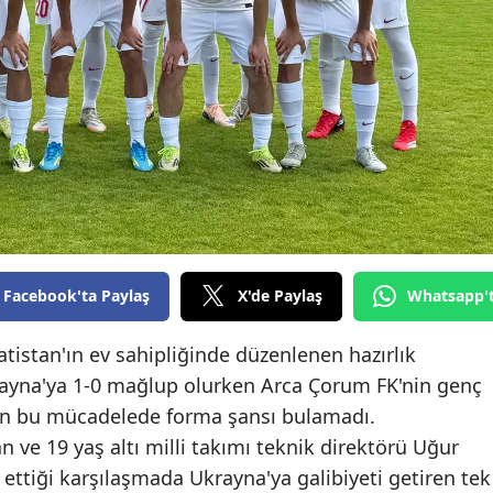
Edirne
Elazığ
Erzincan
Erzurum
Eskişehir
Gaziantep
Facebook'ta Paylaş
X'de Paylaş
Whatsapp'
Giresun
Gümüşhane
vatistan'ın ev sahipliğinde düzenlenen hazırlık
ayna'ya 1-0 mağlup olurken Arca Çorum FK'nin genç
Hakkari
an bu mücadelede forma şansı bulamadı.
Hatay
e 19 yaş altı milli takımı teknik direktörü Uğur
ettiği karşılaşmada Ukrayna'ya galibiyeti getiren tek
Isparta