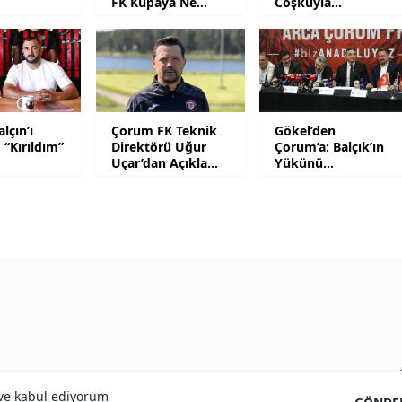
FK Kupaya Ne
Coşkuyla
Zaman Dahil
Karşılandı
Malatya
Olacak?
Manisa
Kahramanmaraş
alçın’ı
Çorum FK Teknik
Gökel’den
Mardin
, “Kırıldım”
Direktörü Uğur
Çorum’a: Balçık’ın
Uçar’dan Açıklama
Yükünü
Muğla
Var
Hafifletmeliyiz
Muş
Nevşehir
Niğde
Ordu
Rize
Sakarya
e kabul ediyorum