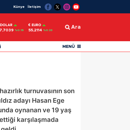
Künye
İletişim
DOLAR
EURO
Ara
7,7039
55,2114
%0.15
%0.33
i
MENÜ
 hazırlık turnuvasının son
ldız adayı Hasan Ege
nda oynanan ve 19 yaş
 ettiği karşılaşmada
geldi.