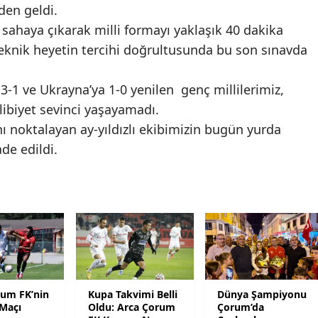
den geldi.
Mersin
sahaya çıkarak milli formayı yaklaşık 40 dakika
knik heyetin tercihi doğrultusunda bu son sınavda
İstanbul
İzmir
a 3-1 ve Ukrayna’ya 1-0 yenilen genç millilerimiz,
Kars
libiyet sevinci yaşayamadı.
nı noktalayan ay-yıldızlı ekibimizin bugün yurda
Kastamonu
de edildi.
Kayseri
Kırklareli
Kırşehir
Kocaeli
Konya
rum FK’nin
Kupa Takvimi Belli
Dünya Şampiyonu
 Maçı
Oldu: Arca Çorum
Çorum’da
Kütahya