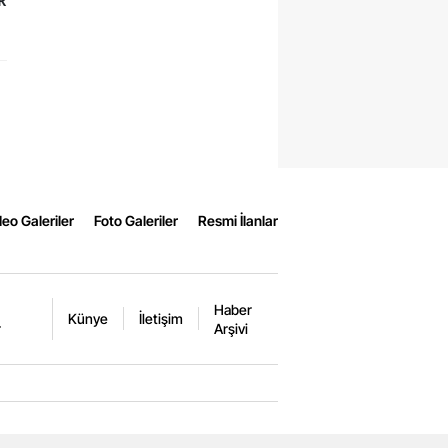
R
eo Galeriler
Foto Galeriler
Resmi İlanlar
Haber
Künye
İletişim
r
Arşivi