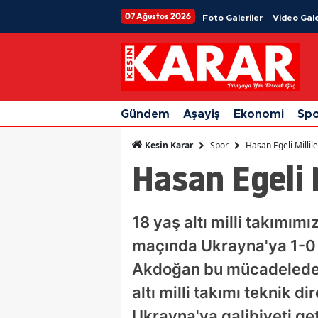
07 Ağustos 2026
Foto Galeriler
Video Gale
Gündem
Aşayiş
Ekonomi
Sp
Spor
Hasan Egeli Millile
Kesin Karar
Hasan Egeli M
18 yaş altı milli takımım
maçında Ukrayna'ya 1-0 
Akdoğan bu mücadelede 
altı milli takımı teknik 
Ukrayna'ya galibiyeti get