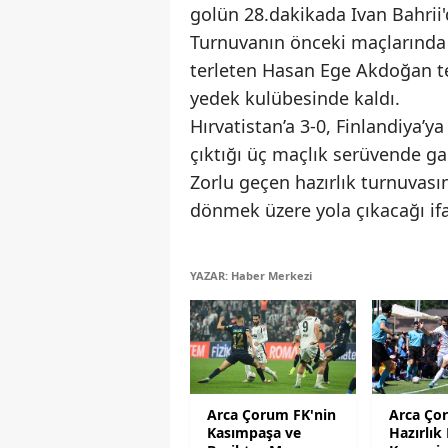
golün 28.dakikada Ivan Bahrii'
Turnuvanın önceki maçlarında 
terleten Hasan Ege Akdoğan te
yedek kulübesinde kaldı.
Hırvatistan’a 3-0, Finlandiya’y
çıktığı üç maçlık serüvende ga
Zorlu geçen hazırlık turnuvası
dönmek üzere yola çıkacağı ifa
YAZAR: Haber Merkezi
Arca Çorum FK'nin
Arca Ço
Kasımpaşa ve
Hazırlık