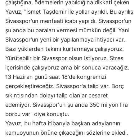
çalıştığına, ödemelerin yapıldığına dikkati çeken
Malatya
Yavuz, "İsmet Taşdemir ile yollar ayrıldı. Bu ayrılış
Sivasspor'un menfaati icabı yapıldı. Sivasspor'un
Manisa
şu anda bu paraları vermesi mümkün değil. Yani
Kahramanmaraş
Sivasspor'un yeni bir yapılanmaya ihtiyacı var.
Mardin
Bazı yüklerden takımı kurtarmaya çalışıyoruz.
Yürütebilir bir Sivasspor olsun istiyoruz. Stres
Muğla
içerisinde çalışıyoruz ama bir sonuca varacağız.
Muş
13 Haziran günü saat 18'de kongremizi
Nevşehir
gerçekleştireceğiz. Sivasspor'a talip var. Borç
sıkıntısından dolayı talip olanlar cesaret
Niğde
edemiyor. Sivasspor'un şu anda 350 milyon lira
Ordu
borcu var" diye konuştu.
Yavuz, bu hafta itibarıyla başkan adaylarının
Rize
kamuoyunun önüne çıkacağını sözlerine ekledi.
Sakarya