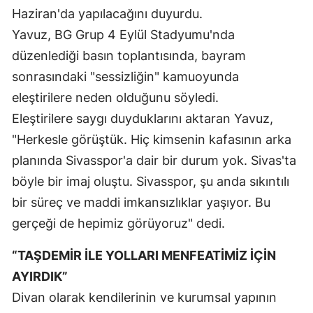
Haziran'da yapılacağını duyurdu.
Mersin
Yavuz, BG Grup 4 Eylül Stadyumu'nda
İstanbul
düzenlediği basın toplantısında, bayram
sonrasındaki "sessizliğin" kamuoyunda
İzmir
eleştirilere neden olduğunu söyledi.
Kars
Eleştirilere saygı duyduklarını aktaran Yavuz,
Kastamonu
"Herkesle görüştük. Hiç kimsenin kafasının arka
planında Sivasspor'a dair bir durum yok. Sivas'ta
Kayseri
böyle bir imaj oluştu. Sivasspor, şu anda sıkıntılı
Kırklareli
bir süreç ve maddi imkansızlıklar yaşıyor. Bu
Kırşehir
gerçeği de hepimiz görüyoruz" dedi.
Kocaeli
“TAŞDEMİR İLE YOLLARI MENFEATİMİZ İÇİN
AYIRDIK”
Konya
Divan olarak kendilerinin ve kurumsal yapının
Kütahya