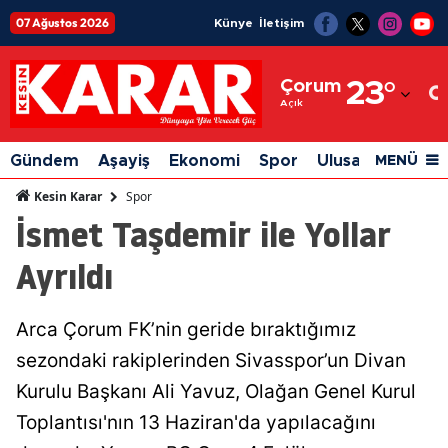
07 Ağustos 2026
Künye
İletişim
Adana
Çorum
23
°
Adıyaman
Açık
Afyonkarahisar
Gündem
Aşayiş
Ekonomi
Spor
Ulusal
Siyaset
MENÜ
Ağrı
Spor
Kesin Karar
İsmet Taşdemir ile Yollar
Amasya
Ayrıldı
Ankara
Antalya
Arca Çorum FK’nin geride bıraktığımız
Artvin
sezondaki rakiplerinden Sivasspor’un Divan
Aydın
Kurulu Başkanı Ali Yavuz, Olağan Genel Kurul
Toplantısı'nın 13 Haziran'da yapılacağını
Balıkesir