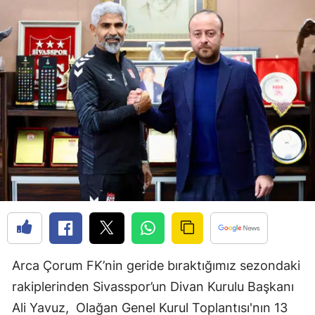
Edirne
Elazığ
Erzincan
Erzurum
Eskişehir
Gaziantep
Giresun
Gümüşhane
Hakkari
Arca Çorum FK’nin geride bıraktığımız sezondaki
Hatay
rakiplerinden Sivasspor’un Divan Kurulu Başkanı
Isparta
Ali Yavuz, Olağan Genel Kurul Toplantısı'nın 13