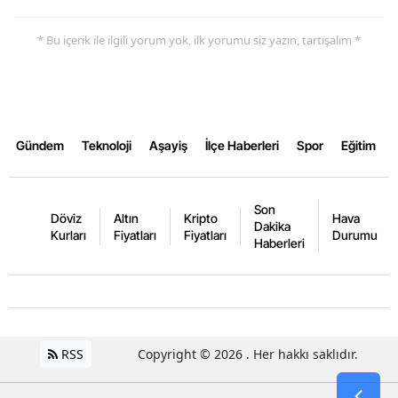
Yozgat
* Bu içerik ile ilgili yorum yok, ilk yorumu siz yazın, tartışalım *
Zonguldak
Aksaray
Bayburt
Gündem
Teknoloji
Aşayiş
İlçe Haberleri
Spor
Eğitim
Karaman
Son
Kırıkkale
Döviz
Altın
Kripto
Hava
Dakika
Kurları
Fiyatları
Fiyatları
Durumu
Haberleri
Batman
Şırnak
Bartın
RSS
Copyright © 2026 . Her hakkı saklıdır.
Ardahan
Iğdır