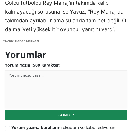
Golcü futbolcu Rey Manaj'ın takımda kalıp
Samsun
kalmayacağı sorusuna ise Yavuz, "Rey Manaj da
takımdan ayrılabilir ama şu anda tam net değil. O
Siirt
da maliyeti yüksek bir oyuncu" yanıtını verdi.
Sinop
YAZAR: Haber Merkezi
Sivas
Yorumlar
Tekirdağ
Yorum Yazın (500 Karakter)
Tokat
Trabzon
Tunceli
Şanlıurfa
GÖNDER
Uşak
Yorum yazma kurallarını
okudum ve kabul ediyorum
Van