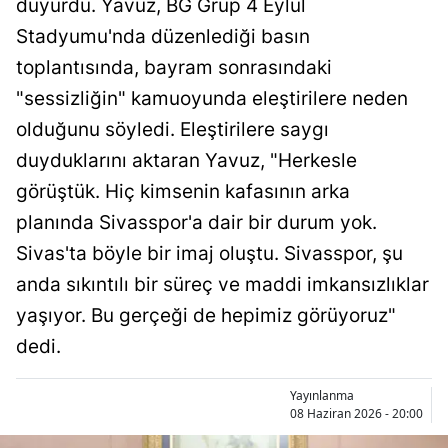
duyurdu. Yavuz, BG Grup 4 Eylül
Bilecik
Stadyumu'nda düzenlediği basın
Bingöl
toplantısında, bayram sonrasındaki
"sessizliğin" kamuoyunda eleştirilere neden
Bitlis
olduğunu söyledi. Eleştirilere saygı
Bolu
duyduklarını aktaran Yavuz, "Herkesle
Burdur
görüştük. Hiç kimsenin kafasının arka
planında Sivasspor'a dair bir durum yok.
Bursa
Sivas'ta böyle bir imaj oluştu. Sivasspor, şu
Çanakkale
anda sıkıntılı bir süreç ve maddi imkansızlıklar
Çankırı
yaşıyor. Bu gerçeği de hepimiz görüyoruz"
dedi.
Çorum
Denizli
Yayınlanma
08 Haziran 2026 - 20:00
Diyarbakır