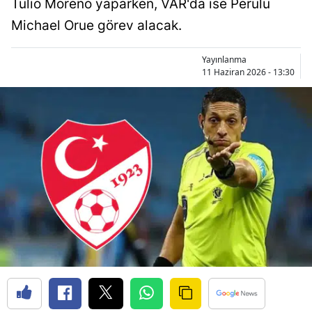
Tulio Moreno yaparken, VAR'da ise Perulu
Bilecik
Michael Orue görev alacak.
Bingöl
Yayınlanma
Bitlis
11 Haziran 2026 - 13:30
Bolu
Burdur
Bursa
Çanakkale
Çankırı
Çorum
Denizli
Diyarbakır