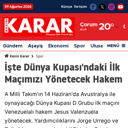
09 Ağustos 2026
Künye
İletişim
Adana
Çorum
20
°
Adıyaman
Açık
Afyonkarahisar
Gündem
Aşayiş
Ekonomi
Spor
Ulusal
Siyaset
MENÜ
Ağrı
Spor
Kesin Karar
İşte Dünya Kupası'ndaki İlk
Amasya
Maçımızı Yönetecek Hakem
Ankara
Antalya
A Milli Takım'ın 14 Haziran'da Avustralya ile
Artvin
oynayacağı Dünya Kupası D Grubu ilk maçını
Aydın
Venezuelalı hakem Jesus Valenzuela
yönetecek. Yardımcılıklarını Jorge Urrego ve
Balıkesir