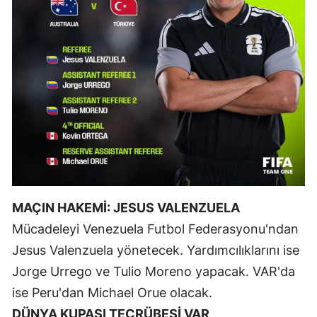
Mersin
İstanbul
İzmir
Kars
Kastamonu
Kayseri
Kırklareli
MAÇIN HAKEMİ: JESUS VALENZUELA
Kırşehir
Mücadeleyi Venezuela Futbol Federasyonu'ndan
Jesus Valenzuela yönetecek. Yardımcılıklarını ise
Kocaeli
Jorge Urrego ve Tulio Moreno yapacak. VAR'da
Konya
ise Peru'dan Michael Orue olacak.
Kütahya
DÜNYA KUPASI TECRÜBESİ VAR