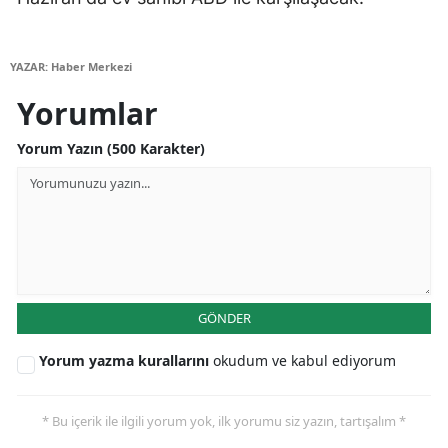
Samsun
YAZAR: Haber Merkezi
Siirt
Yorumlar
Sinop
Yorum Yazın (500 Karakter)
Sivas
Tekirdağ
Tokat
Trabzon
GÖNDER
Tunceli
Yorum yazma kurallarını
okudum ve kabul ediyorum
Şanlıurfa
Uşak
* Bu içerik ile ilgili yorum yok, ilk yorumu siz yazın, tartışalım *
Van