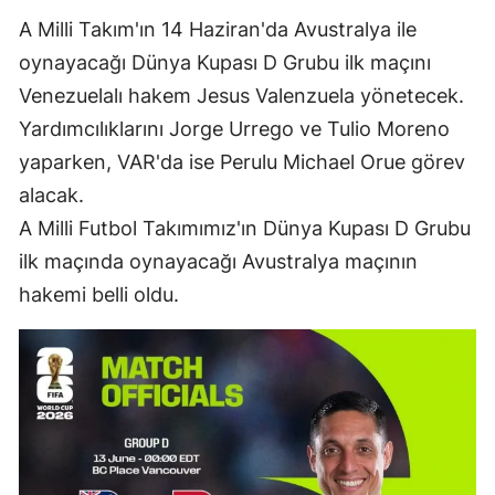
Edirne
A Milli Takım'ın 14 Haziran'da Avustralya ile
oynayacağı Dünya Kupası D Grubu ilk maçını
Elazığ
Venezuelalı hakem Jesus Valenzuela yönetecek.
Erzincan
Yardımcılıklarını Jorge Urrego ve Tulio Moreno
yaparken, VAR'da ise Perulu Michael Orue görev
Erzurum
alacak.
Eskişehir
A Milli Futbol Takımımız'ın Dünya Kupası D Grubu
Gaziantep
ilk maçında oynayacağı Avustralya maçının
hakemi belli oldu.
Giresun
Gümüşhane
Hakkari
Hatay
Isparta