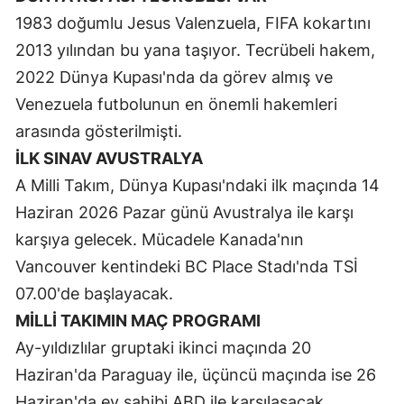
1983 doğumlu Jesus Valenzuela, FIFA kokartını
Malatya
2013 yılından bu yana taşıyor. Tecrübeli hakem,
Manisa
2022 Dünya Kupası'nda da görev almış ve
Kahramanmaraş
Venezuela futbolunun en önemli hakemleri
arasında gösterilmişti.
Mardin
İLK SINAV AVUSTRALYA
Muğla
A Milli Takım, Dünya Kupası'ndaki ilk maçında 14
Haziran 2026 Pazar günü Avustralya ile karşı
Muş
karşıya gelecek. Mücadele Kanada'nın
Nevşehir
Vancouver kentindeki BC Place Stadı'nda TSİ
Niğde
07.00'de başlayacak.
MİLLİ TAKIMIN MAÇ PROGRAMI
Ordu
Ay-yıldızlılar gruptaki ikinci maçında 20
Rize
Haziran'da Paraguay ile, üçüncü maçında ise 26
Sakarya
Haziran'da ev sahibi ABD ile karşılaşacak.