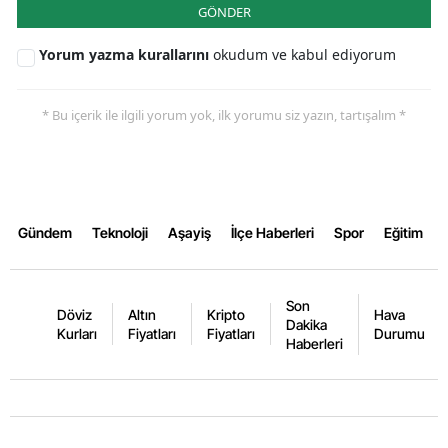
GÖNDER
Samsun
Yorum yazma kurallarını
okudum ve kabul ediyorum
Siirt
* Bu içerik ile ilgili yorum yok, ilk yorumu siz yazın, tartışalım *
Sinop
Sivas
Tekirdağ
Gündem
Teknoloji
Aşayiş
İlçe Haberleri
Spor
Eğitim
Tokat
Trabzon
Son
Döviz
Altın
Kripto
Hava
Tunceli
Dakika
Kurları
Fiyatları
Fiyatları
Durumu
Haberleri
Şanlıurfa
Uşak
Van