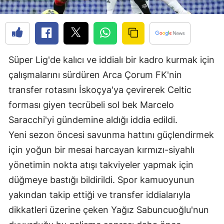
Edirne
Elazığ
Erzincan
Süper Lig'de kalıcı ve iddialı bir kadro kurmak için
Erzurum
çalışmalarını sürdüren Arca Çorum FK'nin
transfer rotasını İskoçya'ya çevirerek Celtic
Eskişehir
forması giyen tecrübeli sol bek Marcelo
Gaziantep
Saracchi'yi gündemine aldığı iddia edildi.
Yeni sezon öncesi savunma hattını güçlendirmek
Giresun
için yoğun bir mesai harcayan kırmızı-siyahlı
Gümüşhane
yönetimin nokta atışı takviyeler yapmak için
Hakkari
düğmeye bastığı bildirildi. Spor kamuoyunun
yakından takip ettiği ve transfer iddialarıyla
Hatay
dikkatleri üzerine çeken Yağız Sabuncuoğlu'nun
Isparta