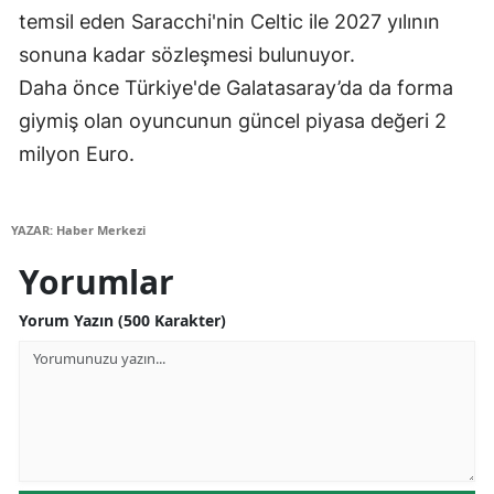
temsil eden Saracchi'nin Celtic ile 2027 yılının
Malatya
sonuna kadar sözleşmesi bulunuyor.
Manisa
Daha önce Türkiye'de Galatasaray’da da forma
giymiş olan oyuncunun güncel piyasa değeri 2
Kahramanmaraş
milyon Euro.
Mardin
Muğla
YAZAR: Haber Merkezi
Muş
Yorumlar
Nevşehir
Yorum Yazın (500 Karakter)
Niğde
Ordu
Rize
Sakarya