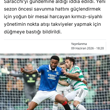
Saracchi'yi gündemine aldığı iddia edildi. Yeni
Bilecik
sezon öncesi savunma hattını güçlendirmek
Bingöl
için yoğun bir mesai harcayan kırmızı-siyahlı
yönetimin nokta atışı takviyeler yapmak için
Bitlis
düğmeye bastığı bildirildi.
Bolu
Yayınlanma
Burdur
09 Haziran 2026 - 18:20
Bursa
Çanakkale
Çankırı
Çorum
Denizli
Diyarbakır