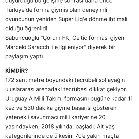
duyurduğu bu gelişme sonrası daha önce
Mersin
Türkiye'de forma giymiş olan deneyimli
oyuncunun yeniden Süper Lig'e dönme ihtimali
İstanbul
olduğu öğrenildi.
İzmir
Sabuncuoğlu "Çorum FK, Celtic forması giyen
Marcelo Saracchi ile ilgileniyor" diyerek bir
Kars
paylaşım yaptı.
Kastamonu
KİMDİR?
Kayseri
172 santimetre boyundaki tecrübeli sol ayağın
Kırklareli
uluslararası arenadaki tecrübesi dikkat çekiyor.
Kırşehir
Uruguay A Milli Takımı formasını bugüne kadar 11
kez ve 530 dakika giyme başarısı gösteren
Kocaeli
yetenekli savunmacı milli kariyerine 20
Konya
yaşındayken, 2018 yılında, başladı. Alt yaş
kategorilerinde de ülkesini 70’e yakın maçta
Kütahya