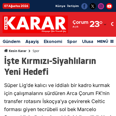
07 Ağustos 2026
Künye
İletişim
Adana
Çorum
23
°
Adıyaman
Açık
Afyonkarahisar
Gündem
Aşayiş
Ekonomi
Spor
Ulusal
Siyaset
MENÜ
Ağrı
Spor
Kesin Karar
İşte Kırmızı-Siyahlıların
Amasya
Yeni Hedefi
Ankara
Antalya
Süper Lig'de kalıcı ve iddialı bir kadro kurmak
Artvin
için çalışmalarını sürdüren Arca Çorum FK'nin
Aydın
transfer rotasını İskoçya'ya çevirerek Celtic
forması giyen tecrübeli sol bek Marcelo
Balıkesir