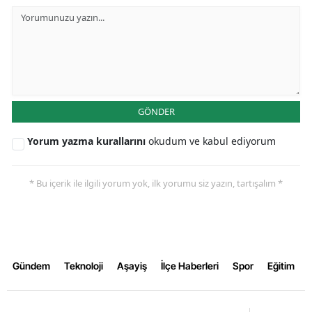
Yozgat
Zonguldak
Aksaray
Bayburt
GÖNDER
Karaman
Yorum yazma kurallarını
okudum ve kabul ediyorum
Kırıkkale
* Bu içerik ile ilgili yorum yok, ilk yorumu siz yazın, tartışalım *
Batman
Şırnak
Bartın
Gündem
Teknoloji
Aşayiş
İlçe Haberleri
Spor
Eğitim
Ardahan
Iğdır