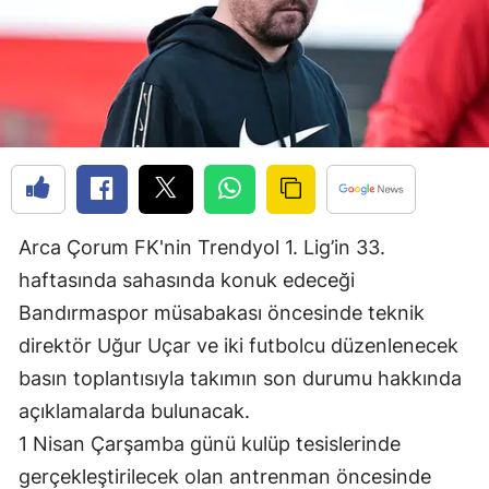
Edirne
Elazığ
Erzincan
Erzurum
Eskişehir
Arca Çorum FK'nin Trendyol 1. Lig’in 33.
Gaziantep
haftasında sahasında konuk edeceği
Giresun
Bandırmaspor müsabakası öncesinde teknik
Gümüşhane
direktör Uğur Uçar ve iki futbolcu düzenlenecek
basın toplantısıyla takımın son durumu hakkında
Hakkari
açıklamalarda bulunacak.
Hatay
1 Nisan Çarşamba günü kulüp tesislerinde
Isparta
gerçekleştirilecek olan antrenman öncesinde