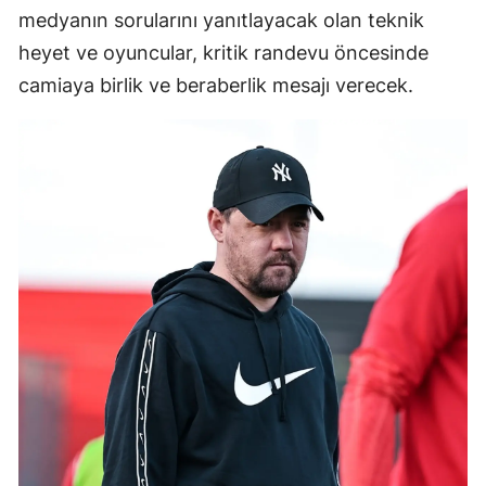
medyanın sorularını yanıtlayacak olan teknik
Mersin
heyet ve oyuncular, kritik randevu öncesinde
İstanbul
camiaya birlik ve beraberlik mesajı verecek.
İzmir
Kars
Kastamonu
Kayseri
Kırklareli
Kırşehir
Kocaeli
Konya
Kütahya