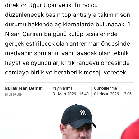
direktör Uğur Uçar ve iki futbolcu
Bilecik
düzenlenecek basın toplantısıyla takımın son
Bingöl
durumu hakkında açıklamalarda bulunacak. 1
Bitlis
Nisan Çarşamba günü kulüp tesislerinde
gerçekleştirilecek olan antrenman öncesinde
Bolu
medyanın sorularını yanıtlayacak olan teknik
Burdur
heyet ve oyuncular, kritik randevu öncesinde
Bursa
camiaya birlik ve beraberlik mesajı verecek.
Çanakkale
Burak Han Demir
Yayınlanma
Güncellenme
31 Mart 2026 - 16:40
01 Nisan 2026 - 13:06
MUHABİR
Çankırı
Çorum
Denizli
Diyarbakır