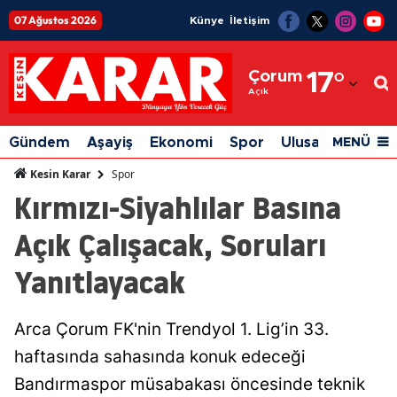
07 Ağustos 2026
Künye
İletişim
Adana
Çorum
17
°
Adıyaman
Açık
Afyonkarahisar
Gündem
Aşayiş
Ekonomi
Spor
Ulusal
Siyaset
MENÜ
Ağrı
Spor
Kesin Karar
Kırmızı-Siyahlılar Basına
Amasya
Açık Çalışacak, Soruları
Ankara
Yanıtlayacak
Antalya
Artvin
Arca Çorum FK'nin Trendyol 1. Lig’in 33.
Aydın
haftasında sahasında konuk edeceği
Balıkesir
Bandırmaspor müsabakası öncesinde teknik