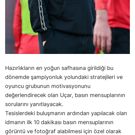
Malatya
Manisa
Kahramanmaraş
Mardin
Muğla
Hazırlıkların en yoğun safhasına girildiği bu
Muş
dönemde şampiyonluk yolundaki stratejileri ve
Nevşehir
oyuncu grubunun motivasyonunu
değerlendirecek olan Uçar, basın mensuplarının
Niğde
sorularını yanıtlayacak.
Ordu
Tesislerdeki buluşmanın ardından yapılacak olan
Rize
idmanın ilk 10 dakikası basın mensuplarının
görüntü ve fotoğraf alabilmesi için özel olarak
Sakarya