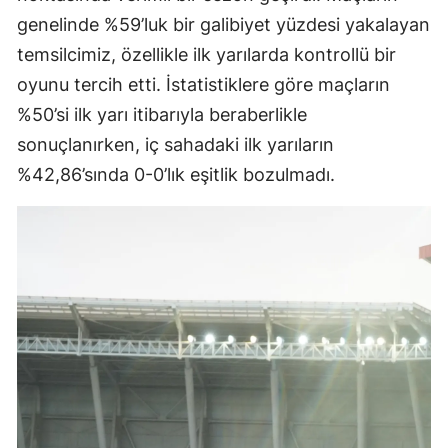
genelinde %59’luk bir galibiyet yüzdesi yakalayan
Samsun
temsilcimiz, özellikle ilk yarılarda kontrollü bir
Siirt
oyunu tercih etti. İstatistiklere göre maçların
%50’si ilk yarı itibarıyla beraberlikle
Sinop
sonuçlanırken, iç sahadaki ilk yarıların
Sivas
%42,86’sında 0-0’lık eşitlik bozulmadı.
Tekirdağ
Tokat
Trabzon
Tunceli
Şanlıurfa
Uşak
Van