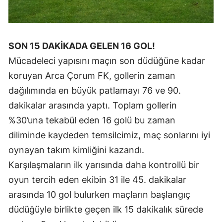
Yalova
Karabük
SON 15 DAKİKADA GELEN 16 GOL!
Mücadeleci yapısını maçın son düdüğüne kadar
Kilis
koruyan Arca Çorum FK, gollerin zaman
Osmaniye
dağılımında en büyük patlamayı 76 ve 90.
Düzce
dakikalar arasında yaptı. Toplam gollerin
%30’una tekabül eden 16 golü bu zaman
diliminde kaydeden temsilcimiz, maç sonlarını iyi
oynayan takım kimliğini kazandı.
Karşılaşmaların ilk yarısında daha kontrollü bir
oyun tercih eden ekibin 31 ile 45. dakikalar
arasında 10 gol bulurken maçların başlangıç
düdüğüyle birlikte geçen ilk 15 dakikalık sürede