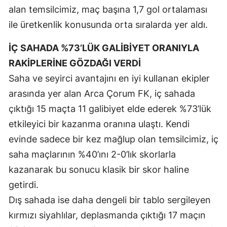
alan temsilcimiz, maç başına 1,7 gol ortalaması
Mersin
ile üretkenlik konusunda orta sıralarda yer aldı.
İstanbul
İÇ SAHADA %73’LÜK GALİBİYET ORANIYLA
İzmir
RAKİPLERİNE GÖZDAĞI VERDİ
Kars
Saha ve seyirci avantajını en iyi kullanan ekipler
arasında yer alan Arca Çorum FK, iç sahada
Kastamonu
çıktığı 15 maçta 11 galibiyet elde ederek %73’lük
Kayseri
etkileyici bir kazanma oranına ulaştı. Kendi
evinde sadece bir kez mağlup olan temsilcimiz, iç
Kırklareli
saha maçlarının %40’ını 2-0’lık skorlarla
Kırşehir
kazanarak bu sonucu klasik bir skor haline
Kocaeli
getirdi.
Dış sahada ise daha dengeli bir tablo sergileyen
Konya
kırmızı siyahlılar, deplasmanda çıktığı 17 maçın
Kütahya