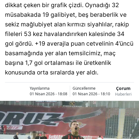
dikkat çeken bir grafik çizdi. Oynadığı 32
Bilecik
müsabakada 19 galibiyet, beş beraberlik ve
Bingöl
sekiz mağlubiyet alan kırmızı siyahlılar, rakip
Bitlis
fileleri 53 kez havalandırırken kalesinde 34
gol gördü. +19 averajla puan cetvelinin 4’üncü
Bolu
basamağında yer alan temsilcimiz, maç
Burdur
başına 1,7 gol ortalaması ile üretkenlik
Bursa
konusunda orta sıralarda yer aldı.
Çanakkale
Çorum
Yayınlanma
Güncellenme
01 Nisan 2026 - 18:08
01 Nisan 2026 - 18:10
Haberleri
Çankırı
Çorum
Denizli
Diyarbakır