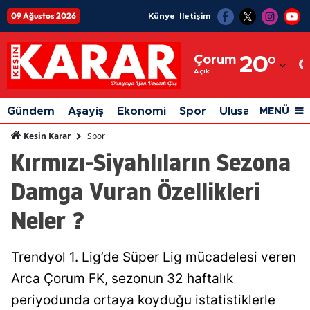
09 Ağustos 2026
Künye
İletişim
Adana
Çorum
20
°
Adıyaman
Açık
Afyonkarahisar
Gündem
Aşayiş
Ekonomi
Spor
Ulusal
Siyaset
MENÜ
Ağrı
Spor
Kesin Karar
Kırmızı-Siyahlıların Sezona
Amasya
Damga Vuran Özellikleri
Ankara
Neler ?
Antalya
Artvin
Trendyol 1. Lig’de Süper Lig mücadelesi veren
Aydın
Arca Çorum FK, sezonun 32 haftalık
Balıkesir
periyodunda ortaya koyduğu istatistiklerle