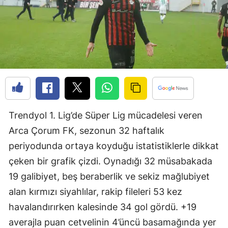
Edirne
Elazığ
Erzincan
Erzurum
Eskişehir
Trendyol 1. Lig’de Süper Lig mücadelesi veren
Gaziantep
Arca Çorum FK, sezonun 32 haftalık
Giresun
periyodunda ortaya koyduğu istatistiklerle dikkat
Gümüşhane
çeken bir grafik çizdi. Oynadığı 32 müsabakada
19 galibiyet, beş beraberlik ve sekiz mağlubiyet
Hakkari
alan kırmızı siyahlılar, rakip fileleri 53 kez
Hatay
havalandırırken kalesinde 34 gol gördü. +19
Isparta
averajla puan cetvelinin 4’üncü basamağında yer