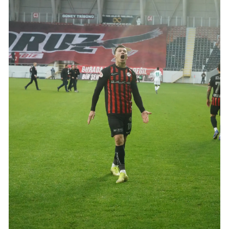
Yozgat
Zonguldak
Aksaray
Bayburt
Karaman
Kırıkkale
Batman
Şırnak
Bartın
Ardahan
Iğdır