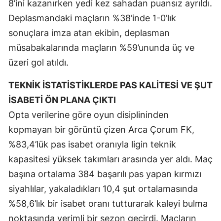
8’ini kazanırken yedi kez sahadan puansız ayrıldı.
Malatya
Deplasmandaki maçların %38’inde 1-0’lık
sonuçlara imza atan ekibin, deplasman
Manisa
müsabakalarında maçların %59’ununda üç ve
Kahramanmaraş
üzeri gol atıldı.
Mardin
TEKNİK İSTATİSTİKLERDE PAS KALİTESİ VE ŞUT
Muğla
İSABETİ ÖN PLANA ÇIKTI
Opta verilerine göre oyun disiplininden
Muş
kopmayan bir görüntü çizen Arca Çorum FK,
Nevşehir
%83,4’lük pas isabet oranıyla ligin teknik
Niğde
kapasitesi yüksek takımları arasında yer aldı. Maç
başına ortalama 384 başarılı pas yapan kırmızı
Ordu
siyahlılar, yakaladıkları 10,4 şut ortalamasında
Rize
%58,6’lık bir isabet oranı tutturarak kaleyi bulma
Sakarya
noktasında verimli bir sezon geçirdi. Maçların