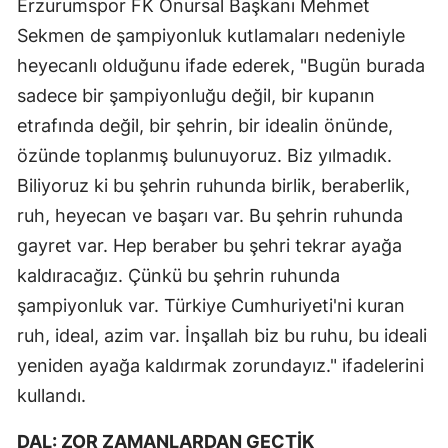
Erzurumspor FK Onursal Başkanı Mehmet
Sekmen de şampiyonluk kutlamaları nedeniyle
Yalova
heyecanlı olduğunu ifade ederek, "Bugün burada
Karabük
sadece bir şampiyonluğu değil, bir kupanın
Kilis
etrafında değil, bir şehrin, bir idealin önünde,
özünde toplanmış bulunuyoruz. Biz yılmadık.
Osmaniye
Biliyoruz ki bu şehrin ruhunda birlik, beraberlik,
Düzce
ruh, heyecan ve başarı var. Bu şehrin ruhunda
gayret var. Hep beraber bu şehri tekrar ayağa
kaldıracağız. Çünkü bu şehrin ruhunda
şampiyonluk var. Türkiye Cumhuriyeti'ni kuran
ruh, ideal, azim var. İnşallah biz bu ruhu, bu ideali
yeniden ayağa kaldırmak zorundayız." ifadelerini
kullandı.
DAL: ZOR ZAMANLARDAN GEÇTİK