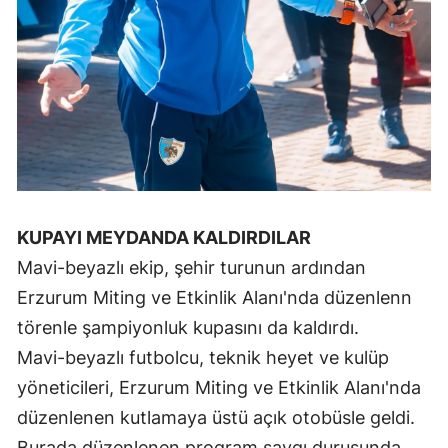
Malatya
Manisa
Kahramanmaraş
Mardin
Muğla
Muş
KUPAYI MEYDANDA KALDIRDILAR
Mavi-beyazlı ekip, şehir turunun ardından
Nevşehir
Erzurum Miting ve Etkinlik Alanı'nda düzenlenn
Niğde
törenle şampiyonluk kupasını da kaldırdı.
Mavi-beyazlı futbolcu, teknik heyet ve kulüp
Ordu
yöneticileri, Erzurum Miting ve Etkinlik Alanı'nda
Rize
düzenlenen kutlamaya üstü açık otobüsle geldi.
Sakarya
Burada düzenlenen program saygı duruşunda