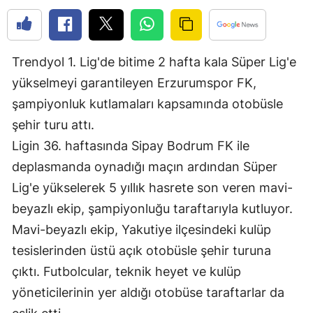
Edirne
Elazığ
Trendyol 1. Lig'de bitime 2 hafta kala Süper Lig'e
Erzincan
yükselmeyi garantileyen Erzurumspor FK,
şampiyonluk kutlamaları kapsamında otobüsle
Erzurum
şehir turu attı.
Eskişehir
Ligin 36. haftasında Sipay Bodrum FK ile
Gaziantep
deplasmanda oynadığı maçın ardından Süper
Lig'e yükselerek 5 yıllık hasrete son veren mavi-
Giresun
beyazlı ekip, şampiyonluğu taraftarıyla kutluyor.
Gümüşhane
Mavi-beyazlı ekip, Yakutiye ilçesindeki kulüp
Hakkari
tesislerinden üstü açık otobüsle şehir turuna
çıktı. Futbolcular, teknik heyet ve kulüp
Hatay
yöneticilerinin yer aldığı otobüse taraftarlar da
Isparta