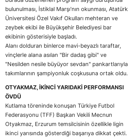
bulunulması, İstiklal Marşı'nın okunması, Atatürk
Samsun
Üniversitesi Özel Vakıf Okulları mehteran ve
Siirt
zeybek ekibi ile Büyükşehir Belediyesi bar
Sinop
ekibinin gösterisiyle başladı.
Alanı dolduran binlerce mavi-beyazlı taraftar,
Sivas
vinçlerle alana asılan "Bir dadaş gibi" ve
Tekirdağ
"Nesilden nesile büyüyor sevdan" pankartlarıyla
Tokat
takımlarının şampiyonluk coşkusuna ortak oldu.
Trabzon
OTYAKMAZ, İKİNCİ YARIDAKİ PERFORMANSI
ÖVDÜ
Tunceli
Kutlama töreninde konuşan Türkiye Futbol
Şanlıurfa
Federasyonu (TFF) Başkan Vekili Mecnun
Uşak
Otyakmaz, Erzurum temsilcisinin özellikle ligin
ikinci yarısında gösterdiği başarıya dikkat çekti.
Van