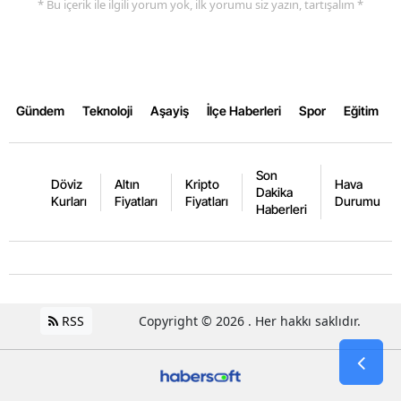
* Bu içerik ile ilgili yorum yok, ilk yorumu siz yazın, tartışalım *
Gündem
Teknoloji
Aşayiş
İlçe Haberleri
Spor
Eğitim
Son
Döviz
Altın
Kripto
Hava
Dakika
Kurları
Fiyatları
Fiyatları
Durumu
Haberleri
RSS
Copyright © 2026 . Her hakkı saklıdır.