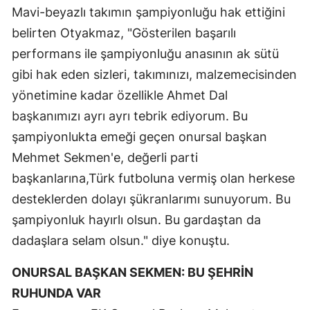
Mavi-beyazlı takımın şampiyonluğu hak ettiğini
Yozgat
belirten Otyakmaz, "Gösterilen başarılı
performans ile şampiyonluğu anasının ak sütü
Zonguldak
gibi hak eden sizleri, takımınızı, malzemecisinden
Aksaray
yönetimine kadar özellikle Ahmet Dal
Bayburt
başkanımızı ayrı ayrı tebrik ediyorum. Bu
şampiyonlukta emeği geçen onursal başkan
Karaman
Mehmet Sekmen'e, değerli parti
Kırıkkale
başkanlarına,Türk futboluna vermiş olan herkese
Batman
desteklerden dolayı şükranlarımı sunuyorum. Bu
şampiyonluk hayırlı olsun. Bu gardaştan da
Şırnak
dadaşlara selam olsun." diye konuştu.
Bartın
ONURSAL BAŞKAN SEKMEN: BU ŞEHRİN
Ardahan
RUHUNDA VAR
Iğdır