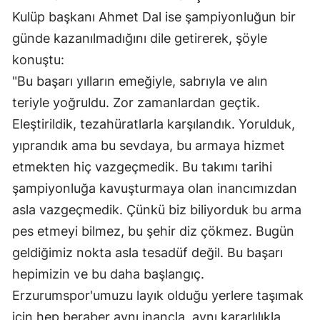
Kulüp başkanı Ahmet Dal ise şampiyonluğun bir
günde kazanılmadığını dile getirerek, şöyle
konuştu:
"Bu başarı yılların emeğiyle, sabrıyla ve alın
teriyle yoğruldu. Zor zamanlardan geçtik.
Eleştirildik, tezahüratlarla karşılandık. Yorulduk,
yıprandık ama bu sevdaya, bu armaya hizmet
etmekten hiç vazgeçmedik. Bu takımı tarihi
şampiyonluğa kavuşturmaya olan inancımızdan
asla vazgeçmedik. Çünkü biz biliyorduk bu arma
pes etmeyi bilmez, bu şehir diz çökmez. Bugün
geldiğimiz nokta asla tesadüf değil. Bu başarı
hepimizin ve bu daha başlangıç.
Erzurumspor'umuzu layık olduğu yerlere taşımak
için hep beraber aynı inançla, aynı kararlılıkla