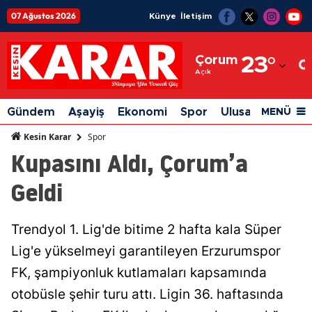
07 Ağustos 2026
Künye
İletişim
Adana
Çorum
23
°
Adıyaman
Açık
Afyonkarahisar
Gündem
Aşayiş
Ekonomi
Spor
Ulusal
Siyaset
MENÜ
Ağrı
Spor
Kesin Karar
Kupasını Aldı, Çorum’a
Amasya
Geldi
Ankara
Antalya
Trendyol 1. Lig'de bitime 2 hafta kala Süper
Artvin
Lig'e yükselmeyi garantileyen Erzurumspor
Aydın
FK, şampiyonluk kutlamaları kapsamında
otobüsle şehir turu attı. Ligin 36. haftasında
Balıkesir