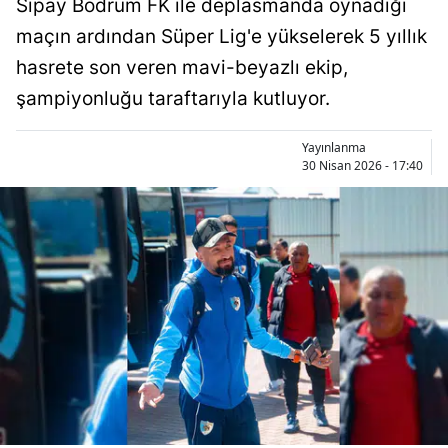
Sipay Bodrum FK ile deplasmanda oynadığı
Bilecik
maçın ardından Süper Lig'e yükselerek 5 yıllık
Bingöl
hasrete son veren mavi-beyazlı ekip,
şampiyonluğu taraftarıyla kutluyor.
Bitlis
Bolu
Yayınlanma
30 Nisan 2026 - 17:40
Burdur
Bursa
Çanakkale
Çankırı
Çorum
Denizli
Diyarbakır