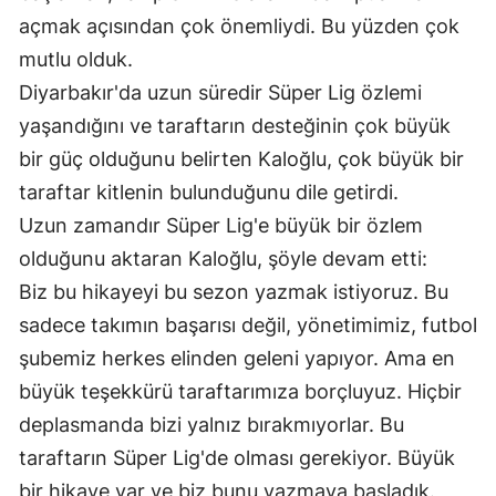
açmak açısından çok önemliydi. Bu yüzden çok
Samsun
mutlu olduk.
Siirt
Diyarbakır'da uzun süredir Süper Lig özlemi
yaşandığını ve taraftarın desteğinin çok büyük
Sinop
bir güç olduğunu belirten Kaloğlu, çok büyük bir
Sivas
taraftar kitlenin bulunduğunu dile getirdi.
Tekirdağ
Uzun zamandır Süper Lig'e büyük bir özlem
olduğunu aktaran Kaloğlu, şöyle devam etti:
Tokat
Biz bu hikayeyi bu sezon yazmak istiyoruz. Bu
Trabzon
sadece takımın başarısı değil, yönetimimiz, futbol
Tunceli
şubemiz herkes elinden geleni yapıyor. Ama en
büyük teşekkürü taraftarımıza borçluyuz. Hiçbir
Şanlıurfa
deplasmanda bizi yalnız bırakmıyorlar. Bu
Uşak
taraftarın Süper Lig'de olması gerekiyor. Büyük
bir hikaye var ve biz bunu yazmaya başladık.
Van