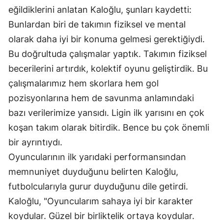
eğildiklerini anlatan Kaloğlu, şunları kaydetti:
Mersin
Bunlardan biri de takımın fiziksel ve mental
İstanbul
olarak daha iyi bir konuma gelmesi gerektiğiydi.
Bu doğrultuda çalışmalar yaptık. Takımın fiziksel
İzmir
becerilerini artırdık, kolektif oyunu geliştirdik. Bu
Kars
çalışmalarımız hem skorlara hem gol
Kastamonu
pozisyonlarına hem de savunma anlamındaki
bazı verilerimize yansıdı. Ligin ilk yarısını en çok
Kayseri
koşan takım olarak bitirdik. Bence bu çok önemli
Kırklareli
bir ayrıntıydı.
Kırşehir
Oyuncularının ilk yarıdaki performansından
memnuniyet duyduğunu belirten Kaloğlu,
Kocaeli
futbolcularıyla gurur duyduğunu dile getirdi.
Konya
Kaloğlu, "Oyuncularım sahaya iyi bir karakter
Kütahya
koydular. Güzel bir birliktelik ortaya koydular.