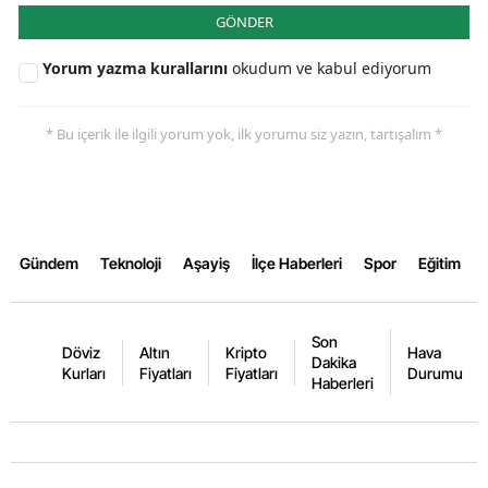
GÖNDER
Yorum yazma kurallarını
okudum ve kabul ediyorum
* Bu içerik ile ilgili yorum yok, ilk yorumu siz yazın, tartışalım *
Gündem
Teknoloji
Aşayiş
İlçe Haberleri
Spor
Eğitim
Son
Döviz
Altın
Kripto
Hava
Dakika
Kurları
Fiyatları
Fiyatları
Durumu
Haberleri