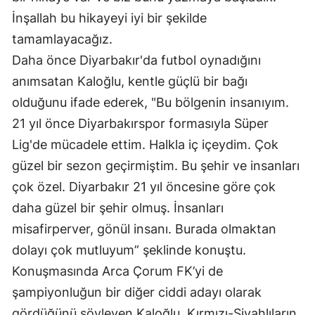
İnşallah bu hikayeyi iyi bir şekilde
Yozgat
tamamlayacağız.
Zonguldak
Daha önce Diyarbakır'da futbol oynadığını
anımsatan Kaloğlu, kentle güçlü bir bağı
Aksaray
olduğunu ifade ederek, "Bu bölgenin insanıyım.
Bayburt
21 yıl önce Diyarbakırspor formasıyla Süper
Karaman
Lig'de mücadele ettim. Halkla iç içeydim. Çok
güzel bir sezon geçirmiştim. Bu şehir ve insanları
Kırıkkale
çok özel. Diyarbakır 21 yıl öncesine göre çok
Batman
daha güzel bir şehir olmuş. İnsanları
Şırnak
misafirperver, gönül insanı. Burada olmaktan
dolayı çok mutluyum” şeklinde konuştu.
Bartın
Konuşmasında Arca Çorum FK’yi de
Ardahan
şampiyonluğun bir diğer ciddi adayı olarak
gördüğünü söyleyen Kaloğlu, Kırmızı-Siyahlıların
Iğdır