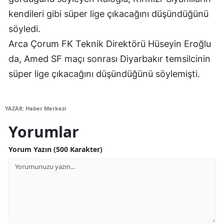
kendileri gibi süper lige çıkacağını düşündüğünü
Yalova
söyledi.
Karabük
Arca Çorum FK Teknik Direktörü Hüseyin Eroğlu
da, Amed SF maçı sonrası Diyarbakır temsilcinin
Kilis
süper lige çıkacağını düşündüğünü söylemişti.
Osmaniye
Düzce
YAZAR: Haber Merkezi
Yorumlar
Yorum Yazın (500 Karakter)