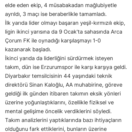
elde eden ekip, 4 müsabakadan mağlubiyetle
Edirne
ayrıldı, 3 maçı ise beraberlikle tamamladı.
Elazığ
İlk yarıda lider olmayı başaran yeşil-kırmızılı ekip,
Erzincan
ligin ikinci yarısına da 9 Ocak'ta sahasında Arca
Çorum FK ile oynadığı karşılaşmayı 1-0
Erzurum
kazanarak başladı.
Eskişehir
İkinci yarıda da liderliğini sürdürmek isteyen
takım, dün ise Erzurumspor ile karşı karşıya geldi.
Gaziantep
Diyarbakır temsilcisinin 44 yaşındaki teknik
Giresun
direktörü Sinan Kaloğlu, AA muhabirine, göreve
Gümüşhane
geldiği ilk günden itibaren takımın eksik yönleri
üzerine yoğunlaştıklarını, özellikle fiziksel ve
Hakkari
mental gelişime öncelik verdiklerini söyledi.
Hatay
Takım analizlerini yaptıklarında bazı ihtiyaçların
Isparta
olduğunu fark ettiklerini, bunların üzerine