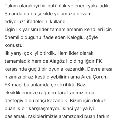
Takım olarak iyi bir bütünlük ve enerji yakaladık.
Malatya
Şu anda da bu şekilde yolumuza devam
Manisa
ediyoruz" ifadelerini kullandı.
Ligin ilk yarısını lider tamamlamanın kendileri için
Kahramanmaraş
önemli olduğunu ifade eden Kaloğlu, şöyle
Mardin
konuştu:
Muğla
İlk yarıyı çok iyi bitirdik. Hem lider olarak
tamamladık hem de Alagöz Holding Iğdır FK
Muş
karşısında güçlü bir oyunla kazandık. Devre arası
Nevşehir
hızımızı biraz kesti diyebilirim ama Arca Çorum
Niğde
FK maçı bu anlamda çok kritikti. Bazı
eksikliklerimize rağmen taraftarımızın da
Ordu
desteğiyle bu maçı kazandık. Bizim için dokuz
Rize
puanlık bir karşılaşmaydı. İkinci yarıya iyi
Sakarya
başlamak, rakiplerimizle aramızdaki puan farkını