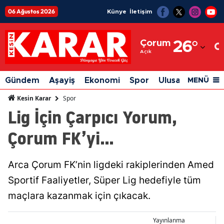
06 Ağustos 2026
Künye
İletişim
Adana
Çorum
26
°
Adıyaman
Açık
Afyonkarahisar
Gündem
Aşayiş
Ekonomi
Spor
Ulusal
Siyaset
MENÜ
Ağrı
Spor
Kesin Karar
Lig İçin Çarpıcı Yorum,
Amasya
Çorum FK’yi…
Ankara
Antalya
Arca Çorum FK’nin ligdeki rakiplerinden Amed
Artvin
Sportif Faaliyetler, Süper Lig hedefiyle tüm
Aydın
maçlara kazanmak için çıkacak.
Balıkesir
Yayınlanma