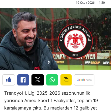
19 Ocak 2026 - 11:50
Bilecik
Bingöl
Bitlis
Bolu
Burdur
Bursa
Çanakkale
Çankırı
Çorum
Trendyol 1. Ligi 2025-2026 sezonunun ilk
Denizli
yarısında Amed Sportif Faaliyetler, toplam 19
Diyarbakır
karşılaşmaya çıktı. Bu maçlardan 12 galibiyet