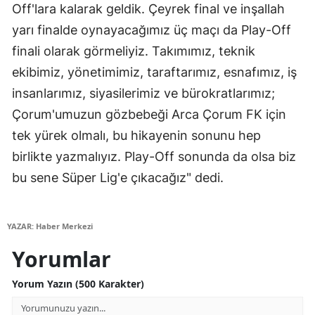
Off'lara kalarak geldik. Çeyrek final ve inşallah
Malatya
yarı finalde oynayacağımız üç maçı da Play-Off
Manisa
finali olarak görmeliyiz. Takımımız, teknik
ekibimiz, yönetimimiz, taraftarımız, esnafımız, iş
Kahramanmaraş
insanlarımız, siyasilerimiz ve bürokratlarımız;
Mardin
Çorum'umuzun gözbebeği Arca Çorum FK için
tek yürek olmalı, bu hikayenin sonunu hep
Muğla
birlikte yazmalıyız. Play-Off sonunda da olsa biz
Muş
bu sene Süper Lig'e çıkacağız" dedi.
Nevşehir
Niğde
YAZAR: Haber Merkezi
Yorumlar
Ordu
Rize
Yorum Yazın (500 Karakter)
Sakarya