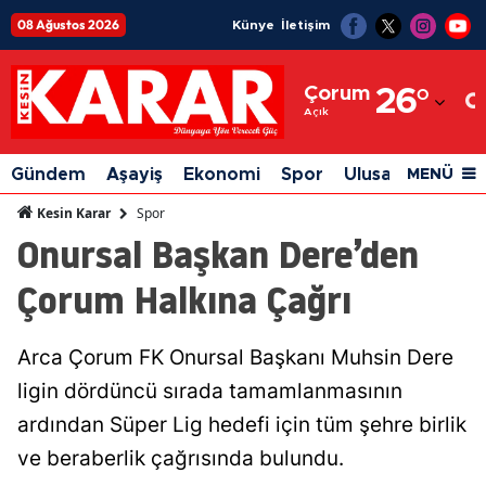
08 Ağustos 2026
Künye
İletişim
Adana
Çorum
26
°
Adıyaman
Açık
Afyonkarahisar
Gündem
Aşayiş
Ekonomi
Spor
Ulusal
Siyaset
MENÜ
Ağrı
Spor
Kesin Karar
Onursal Başkan Dere’den
Amasya
Çorum Halkına Çağrı
Ankara
Antalya
Arca Çorum FK Onursal Başkanı Muhsin Dere
Artvin
ligin dördüncü sırada tamamlanmasının
Aydın
ardından Süper Lig hedefi için tüm şehre birlik
ve beraberlik çağrısında bulundu.
Balıkesir