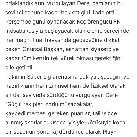
odaklandıklarını vurgulayan Dere, camianın bu
Mersin
sevinci sonuna kadar hak ettiğini ifade etti.
İstanbul
Perşembe günü oynanacak Keçiörengücü FK
müsabakasıyla başlayacak olan eleme sürecinde
İzmir
her maçın final havasında geçeceğine dikkat
Kars
çeken Onursal Başkan, esnaftan siyasetçiye
kadar tüm kentin tek yürek olması gerektiğini
Kastamonu
dile getirdi.
Kayseri
Takımın Süper Lig arenasına çok yakışacağını ve
Kırklareli
hazırlıkların hem zihinsel hem de fiziksel olarak
en üst seviyede sürdüğünü vurgulayan Dere
Kırşehir
"Güçlü rakipler, zorlu müsabakalar,
Kocaeli
kaybedilmemesi gereken puanlar, talihsizce
Konya
alınmış skorlarla; kısaca iyisiyle-kötüsüyle koca
bir sezonun sonuna, dördüncü olarak Play-
Kütahya