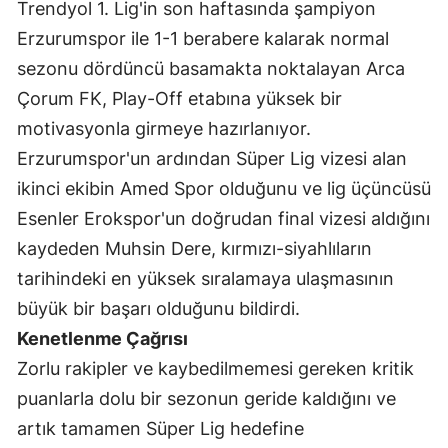
Trendyol 1. Lig'in son haftasında şampiyon
Edirne
Erzurumspor ile 1-1 berabere kalarak normal
Elazığ
sezonu dördüncü basamakta noktalayan Arca
Çorum FK, Play-Off etabına yüksek bir
Erzincan
motivasyonla girmeye hazırlanıyor.
Erzurum
Erzurumspor'un ardından Süper Lig vizesi alan
ikinci ekibin Amed Spor olduğunu ve lig üçüncüsü
Eskişehir
Esenler Erokspor'un doğrudan final vizesi aldığını
Gaziantep
kaydeden Muhsin Dere, kırmızı-siyahlıların
Giresun
tarihindeki en yüksek sıralamaya ulaşmasının
büyük bir başarı olduğunu bildirdi.
Gümüşhane
Kenetlenme Çağrısı
Hakkari
Zorlu rakipler ve kaybedilmemesi gereken kritik
Hatay
puanlarla dolu bir sezonun geride kaldığını ve
artık tamamen Süper Lig hedefine
Isparta