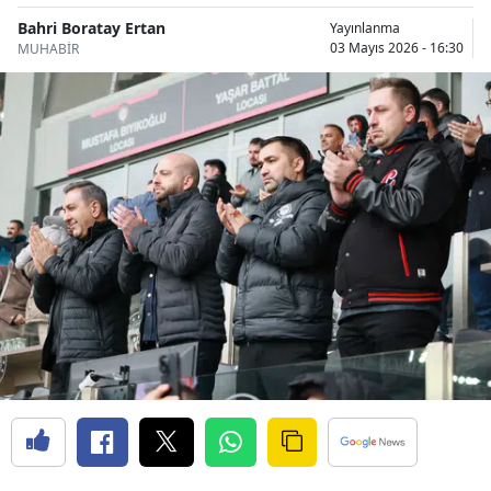
Bilecik
Bahri Boratay Ertan
Yayınlanma
03 Mayıs 2026 - 16:30
MUHABİR
Bingöl
Bitlis
Bolu
Burdur
Bursa
Çanakkale
Çankırı
Çorum
Denizli
Diyarbakır