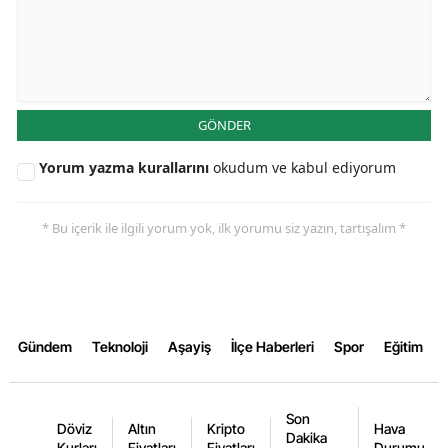
Samsun
Siirt
Sinop
GÖNDER
Sivas
Yorum yazma kurallarını
okudum ve kabul ediyorum
Tekirdağ
* Bu içerik ile ilgili yorum yok, ilk yorumu siz yazın, tartışalım *
Tokat
Trabzon
Tunceli
Gündem
Teknoloji
Aşayiş
İlçe Haberleri
Spor
Eğitim
Şanlıurfa
Uşak
Son
Döviz
Altın
Kripto
Hava
Dakika
Van
Kurları
Fiyatları
Fiyatları
Durumu