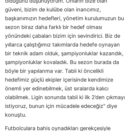
olduğunu düşünüyorum. Onların bize olan
güveni, bizim de kulübe olan inancımız,
Samsun
başkanımızın hedefleri, yönetim kurulumuzun bu
Siirt
sezon biraz daha farklı bir hedef olması
Sinop
yönündeki çabaları bizim için sevindirici. Biz de
yıllarca çalıştığımız takımlarda hedefe oynayan
Sivas
bir teknik adam olduk, şampiyonluklar kazandık,
Tekirdağ
şampiyonluklar kovaladık. Bu sezon burada da
Tokat
böyle bir yapılanma var. Tabii ki öncelikli
hedefimiz güçlü ekipler içerisinde kendimize
Trabzon
önemli yer edinebilmek, üst sıralarda kalıcı
Tunceli
olabilmek. Ligin sonunda tabii ki ilk 2’den çıkmayı
Şanlıurfa
istiyoruz, bunun için mücadele edeceğiz" diye
konuştu.
Uşak
Futbolculara bahis oynadıkları gerekçesiyle
Van