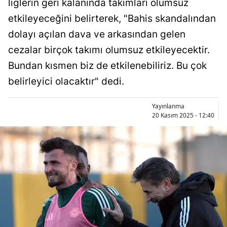
liglerin geri kalanında takımları olumsuz
Bilecik
etkileyeceğini belirterek, "Bahis skandalından
Bingöl
dolayı açılan dava ve arkasından gelen
cezalar birçok takımı olumsuz etkileyecektir.
Bitlis
Bundan kısmen biz de etkilenebiliriz. Bu çok
Bolu
belirleyici olacaktır" dedi.
Burdur
Yayınlanma
Bursa
20 Kasım 2025 - 12:40
Çanakkale
Çankırı
Çorum
Denizli
Diyarbakır