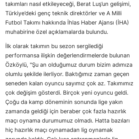
takımları nasıl etkileyeceği, Berat Luş’un gelişimi,
Mersin
Türkiye’deki genç teknik direktörler ve A Milli
İstanbul
Futbol Takımı hakkında İhlas Haber Ajansı (İHA)
muhabirine özel açıklamalarda bulundu.
İzmir
İlk olarak takımın bu sezon sergilediği
Kars
performansa ilişkin değerlendirmelerde bulunan
Kastamonu
Özköylü, "Şu an olduğumuz durum bizim adımıza
Kayseri
olumlu şekilde ilerliyor. Baktığımız zaman geçen
seneden kalan oyuncu sayımız çok az. Takımımız
Kırklareli
çok değişim gösterdi. Birçok yeni oyuncu geldi.
Kırşehir
Çoğu da kamp döneminin sonunda lige yakın
Kocaeli
zamanda geldiği için beraber çok fazla hazırlık
maçı oynama durumumuz olmadı. Hatta bazıları
Konya
hiç hazırlık maçı oynamadan lig oynamak
Kütahya