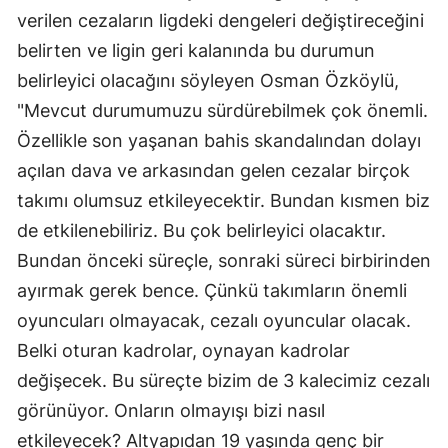
verilen cezaların ligdeki dengeleri değiştireceğini
Yozgat
belirten ve ligin geri kalanında bu durumun
Zonguldak
belirleyici olacağını söyleyen Osman Özköylü,
"Mevcut durumumuzu sürdürebilmek çok önemli.
Aksaray
Özellikle son yaşanan bahis skandalından dolayı
Bayburt
açılan dava ve arkasından gelen cezalar birçok
takımı olumsuz etkileyecektir. Bundan kısmen biz
Karaman
de etkilenebiliriz. Bu çok belirleyici olacaktır.
Kırıkkale
Bundan önceki süreçle, sonraki süreci birbirinden
Batman
ayırmak gerek bence. Çünkü takımların önemli
oyuncuları olmayacak, cezalı oyuncular olacak.
Şırnak
Belki oturan kadrolar, oynayan kadrolar
Bartın
değişecek. Bu süreçte bizim de 3 kalecimiz cezalı
Ardahan
görünüyor. Onların olmayışı bizi nasıl
etkileyecek? Altyapıdan 19 yaşında genç bir
Iğdır