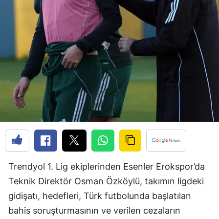
Edirne
Elazığ
Erzincan
Erzurum
Eskişehir
Gaziantep
Giresun
Gümüşhane
Trendyol 1. Lig ekiplerinden Esenler Erokspor’da
Hakkari
Teknik Direktör Osman Özköylü, takımın ligdeki
Hatay
gidişatı, hedefleri, Türk futbolunda başlatılan
bahis soruşturmasının ve verilen cezaların
Isparta