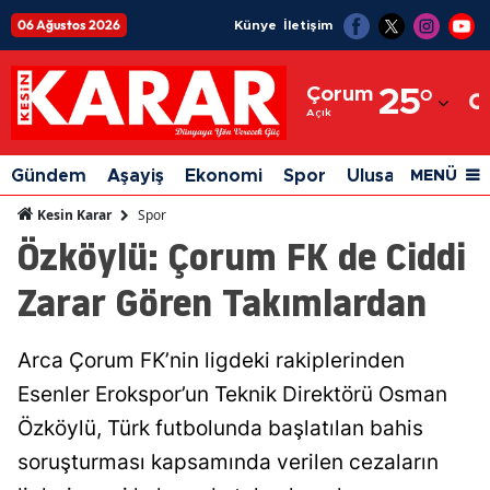
06 Ağustos 2026
Künye
İletişim
Adana
Çorum
25
°
Adıyaman
Açık
Afyonkarahisar
Gündem
Aşayiş
Ekonomi
Spor
Ulusal
Siyaset
MENÜ
Ağrı
Spor
Kesin Karar
Özköylü: Çorum FK de Ciddi
Amasya
Zarar Gören Takımlardan
Ankara
Antalya
Arca Çorum FK’nin ligdeki rakiplerinden
Artvin
Esenler Erokspor’un Teknik Direktörü Osman
Aydın
Özköylü, Türk futbolunda başlatılan bahis
soruşturması kapsamında verilen cezaların
Balıkesir