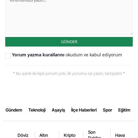
GÖNDER
Yorum yazma kurallarını
okudum ve kabul ediyorum
* Bu içerik ile ilgili yorum yok, ilk yorumu siz yazın, tartışalım *
Gündem
Teknoloji
Aşayiş
İlçe Haberleri
Spor
Eğitim
Son
Döviz
Altın
Kripto
Hava
Dakika