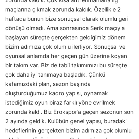
zorunda kaldık. Çok kısa antrenmanlarla lig
maçlarına çıkmak zorunda kaldık. Özellikle 2
Malatya
haftada bunun bize sonuçsal olarak olumlu geri
Manisa
dönüşü olmadı. Ama sonrasında Serik maçıyla
Kahramanmaraş
başlayan süreçte gerçekten geldiğimiz dönem
bizim adımıza çok olumlu ilerliyor. Sonuçsal ve
Mardin
oyunsal anlamda her geçen gün üzerine koyan
Muğla
bir takım var. Biz de tabii takımımızı bu süreçte
Muş
çok daha iyi tanımaya başladık. Çünkü
kafamızdaki plan, sezon başında
Nevşehir
oluşturduğumuz kadro yapısı, oynamak
Niğde
istediğimiz oyun biraz farklı yöne evrilmek
Ordu
zorunda kaldı. Biz Erokspor’a geçen sezonun son
2 ayında geldik. Kulübün genel yapısı, buradaki
Rize
hedeflerinin gerçekten bizim adımıza çok olumlu
Sakarya