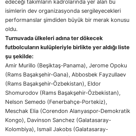
edeceği takımların kadrolarında yer alan bu
Mersin
isimlerin dev organizasyonda sergileyecekleri
performanslar şimdiden büyük bir merak konusu
İstanbul
oldu.
İzmir
Turnuvada ülkeleri adına ter dökecek
Kars
futbolcuların kulüpleriyle birlikte yer aldığı liste
şu şekilde:
Kastamonu
Amir Murillo (Beşiktaş-Panama), Jerome Opoku
Kayseri
(Rams Başakşehir-Gana), Abbosbek Fayzullaev
Kırklareli
(Rams Başakşehir-Özbekistan), Eldor
Shomurodov (Rams Başakşehir-Özbekistan),
Kırşehir
Nelson Semedo (Fenerbahçe-Portekiz),
Kocaeli
Meschak Elia (Corendon Alanyaspor-Demokratik
Kongo), Davinson Sanchez (Galatasaray-
Konya
Kolombiya), Ismail Jakobs (Galatasaray-
Kütahya