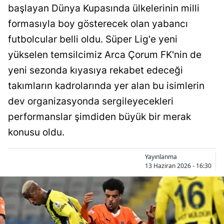
başlayan Dünya Kupasında ülkelerinin milli
Bilecik
formasıyla boy gösterecek olan yabancı
Bingöl
futbolcular belli oldu. Süper Lig'e yeni
Bitlis
yükselen temsilcimiz Arca Çorum FK'nin de
yeni sezonda kıyasıya rekabet edeceği
Bolu
takımların kadrolarında yer alan bu isimlerin
Burdur
dev organizasyonda sergileyecekleri
Bursa
performanslar şimdiden büyük bir merak
konusu oldu.
Çanakkale
Çankırı
Yayınlanma
13 Haziran 2026 - 16:30
Çorum
Denizli
Diyarbakır