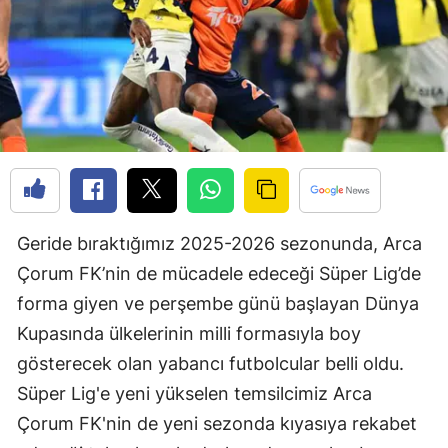
Edirne
Elazığ
Erzincan
Erzurum
Eskişehir
Gaziantep
Geride bıraktığımız 2025-2026 sezonunda, Arca
Giresun
Çorum FK’nin de mücadele edeceği Süper Lig’de
forma giyen ve perşembe günü başlayan Dünya
Gümüşhane
Kupasında ülkelerinin milli formasıyla boy
Hakkari
gösterecek olan yabancı futbolcular belli oldu.
Süper Lig'e yeni yükselen temsilcimiz Arca
Hatay
Çorum FK'nin de yeni sezonda kıyasıya rekabet
Isparta