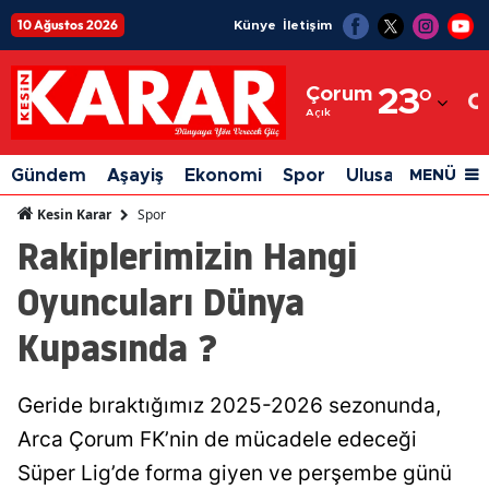
10 Ağustos 2026
Künye
İletişim
Adana
Çorum
23
°
Adıyaman
Açık
Afyonkarahisar
Gündem
Aşayiş
Ekonomi
Spor
Ulusal
Siyaset
MENÜ
Ağrı
Spor
Kesin Karar
Rakiplerimizin Hangi
Amasya
Oyuncuları Dünya
Ankara
Kupasında ?
Antalya
Artvin
Geride bıraktığımız 2025-2026 sezonunda,
Aydın
Arca Çorum FK’nin de mücadele edeceği
Balıkesir
Süper Lig’de forma giyen ve perşembe günü