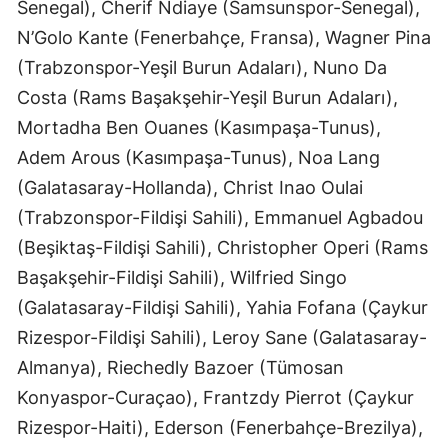
Senegal), Cherif Ndiaye (Samsunspor-Senegal),
Malatya
N’Golo Kante (Fenerbahçe, Fransa), Wagner Pina
(Trabzonspor-Yeşil Burun Adaları), Nuno Da
Manisa
Costa (Rams Başakşehir-Yeşil Burun Adaları),
Kahramanmaraş
Mortadha Ben Ouanes (Kasımpaşa-Tunus),
Mardin
Adem Arous (Kasımpaşa-Tunus), Noa Lang
(Galatasaray-Hollanda), Christ Inao Oulai
Muğla
(Trabzonspor-Fildişi Sahili), Emmanuel Agbadou
Muş
(Beşiktaş-Fildişi Sahili), Christopher Operi (Rams
Başakşehir-Fildişi Sahili), Wilfried Singo
Nevşehir
(Galatasaray-Fildişi Sahili), Yahia Fofana (Çaykur
Niğde
Rizespor-Fildişi Sahili), Leroy Sane (Galatasaray-
Ordu
Almanya), Riechedly Bazoer (Tümosan
Konyaspor-Curaçao), Frantzdy Pierrot (Çaykur
Rize
Rizespor-Haiti), Ederson (Fenerbahçe-Brezilya),
Sakarya