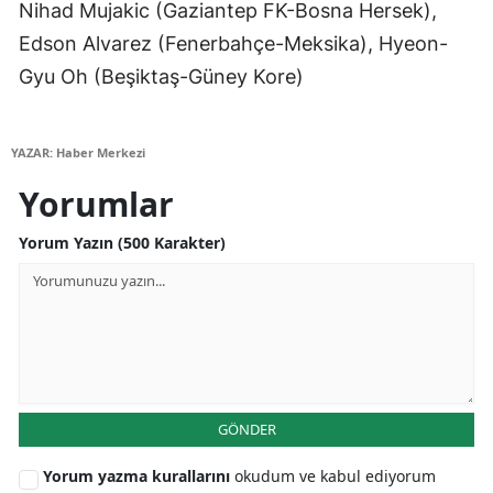
Nihad Mujakic (Gaziantep FK-Bosna Hersek),
Samsun
Edson Alvarez (Fenerbahçe-Meksika), Hyeon-
Gyu Oh (Beşiktaş-Güney Kore)
Siirt
Sinop
YAZAR: Haber Merkezi
Sivas
Yorumlar
Tekirdağ
Yorum Yazın (500 Karakter)
Tokat
Trabzon
Tunceli
Şanlıurfa
GÖNDER
Uşak
Yorum yazma kurallarını
okudum ve kabul ediyorum
Van