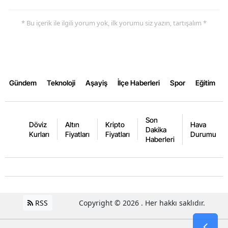
Yozgat
* Bu içerik ile ilgili yorum yok, ilk yorumu siz yazın, tartışalım *
Zonguldak
Aksaray
Bayburt
Gündem
Teknoloji
Aşayiş
İlçe Haberleri
Spor
Eğitim
Karaman
Son
Kırıkkale
Döviz
Altın
Kripto
Hava
Dakika
Kurları
Fiyatları
Fiyatları
Durumu
Haberleri
Batman
Şırnak
Bartın
RSS
Copyright © 2026 . Her hakkı saklıdır.
Ardahan
Iğdır