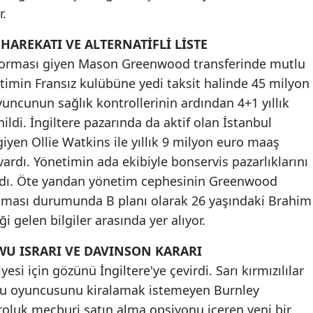
r.
Mersin
HAREKATI VE ALTERNATİFLİ LİSTE
İstanbul
forması giyen Mason Greenwood transferinde mutlu
İzmir
netimin Fransız kulübüne yedi taksit halinde 45 milyon
uncunun sağlık kontrollerinin ardından 4+1 yıllık
Kars
ldi. İngiltere pazarında da aktif olan İstanbul
Kastamonu
giyen Ollie Watkins ile yıllık 9 milyon euro maaş
ardı. Yönetimin ada ekibiyle bonservis pazarlıklarını
Kayseri
ıldı. Öte yandan yönetim cephesinin Greenwood
Kırklareli
çıkması durumunda B planı olarak 26 yaşındaki Brahim
ği gelen bilgiler arasında yer alıyor.
Kırşehir
Kocaeli
U ISRARI VE DAVINSON KARARI
esi için gözünü İngiltere'ye çevirdi. Sarı kırmızılılar
Konya
wu oyuncusunu kiralamak istemeyen Burnley
Kütahya
oluk mecburi satın alma opsiyonu içeren yeni bir