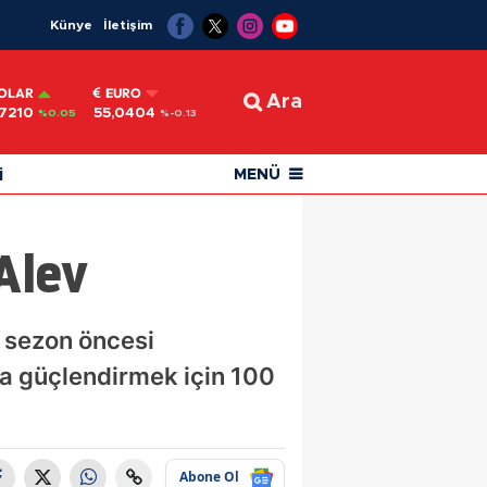
Künye
İletişim
OLAR
EURO
Ara
,7210
55,0404
%0.05
%-0.13
i
MENÜ
Alev
 sezon öncesi
la güçlendirmek için 100
Abone Ol