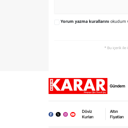
Yorum yazma kurallarını
okudum v
* Bu içerik ile
Gündem
Döviz
Altın
Kurları
Fiyatları