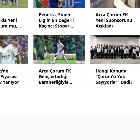
Samsun
Penetra, Süper
Arca Çorum FK
arda Yeni
Lig'in En Değerli
Yeni Sponsorunu
Siirt
rum mu,
Kaçıncı Stoperi
Açıkladı
l mu?
Oldu?
Sinop
Sivas
Tekirdağ
g'de
Arca Çorum FK
Hangi Konuda
Tokat
 Piyasası
Gençlerbirliği
“Çorum’u Yok
v Yanıyor
Beraberliğiyle
Sayıyorlar” Dedi?
Trabzon
Hazırlık Maçlarını
Noktaladı
Tunceli
Şanlıurfa
Uşak
Van