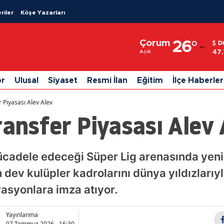
riler
Köşe Yazarları
Adana
Çorum
26
°
D
Adıyaman
47
Açık
Afyonkarahisar
or
Ulusal
Siyaset
Resmi İlan
Eğitim
İlçe Haberler
Ağrı
r Piyasası Alev Alev
Amasya
ransfer Piyasası Alev 
Ankara
Antalya
cadele edeceği Süper Lig arenasında yeni
 dev kulüpler kadrolarını dünya yıldızlarıy
Artvin
asyonlara imza atıyor.
Aydın
Balıkesir
Yayınlanma
07 Temmuz 2026 - 16:30