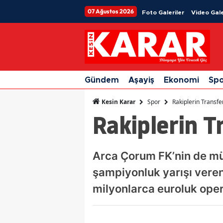
07 Ağustos 2026
Foto Galeriler
Video Gale
Gündem
Aşayiş
Ekonomi
Sp
Spor
Rakiplerin Transfe
Kesin Karar
Rakiplerin T
Arca Çorum FK’nin de mü
şampiyonluk yarışı veren
milyonlarca euroluk oper