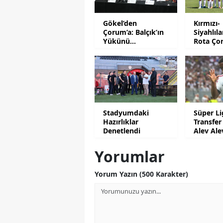
Gökel’den
Kırmızı-
Çorum’a: Balçık’ın
Siyahlıl
Yükünü
Rota Ço
Hafifletmeliyiz
İstanbu
Stadyumdaki
Süper Li
Hazırlıklar
Transfer
Denetlendi
Alev Ale
Yorumlar
Yorum Yazın (500 Karakter)