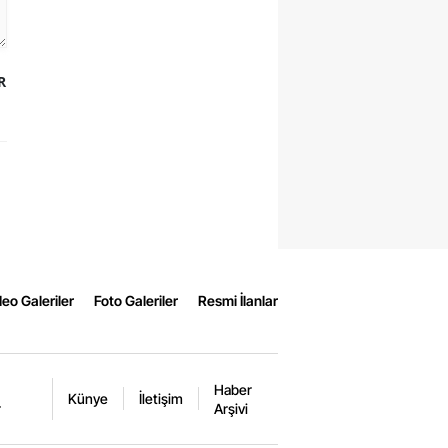
R
eo Galeriler
Foto Galeriler
Resmi İlanlar
Haber
Künye
İletişim
r
Arşivi