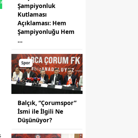
tan Gönder
Şampiyonluk
Kutlaması
Açıklaması: Hem
Şampiyonluğu Hem
…
Spor
Balçık, “Çorumspor”
İsmi ile İlgili Ne
Düşünüyor?
s