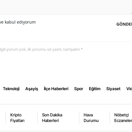
Yozgat
e kabul ediyorum
Zonguldak
GÖNDE
Aksaray
Bayburt
 ilgili yorum yok, ilk yorumu siz yazın, tartışalım *
Karaman
Kırıkkale
Batman
Teknoloji
Aşayiş
İlçe Haberleri
Spor
Eğitim
Siyaset
Vid
Şırnak
Bartın
Kripto
Son Dakika
Hava
Nöbetçi
Ardahan
Fiyatları
Haberleri
Durumu
Eczanele
Iğdır