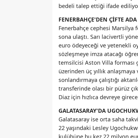
bedeli talep ettiği ifade ediliyo
FENERBAHÇE'DEN ÇİFTE ADA 
Fenerbahçe cephesi Marsilya 
sona ulaştı. Sarı lacivertli yö
euro ödeyeceği ve yetenekli oy
sözleşmeye imza atacağı öğreni
temsilcisi Aston Villa forması 
üzerinden üç yıllık anlaşmaya v
sonlandırmaya çalıştığı aktar
transferinde olası bir pürüz 
Diaz için hızlıca devreye girece
GALATASARAY'DA UGOCHUKW
Galatasaray ise orta saha takviy
22 yaşındaki Lesley Ugochuk
kulübüne bu kez 22 milyon eur