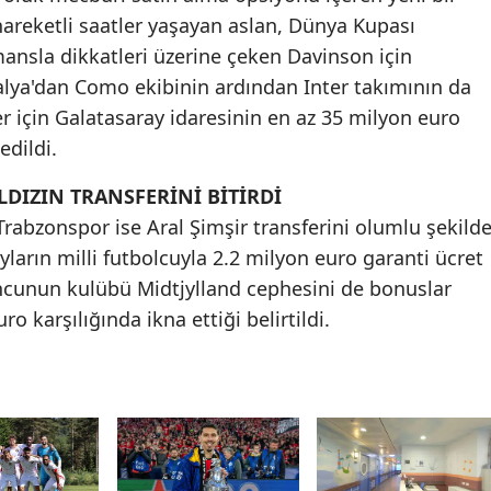
 hareketli saatler yaşayan aslan, Dünya Kupası
Malatya
ansla dikkatleri üzerine çeken Davinson için
Manisa
İtalya'dan Como ekibinin ardından Inter takımının da
r için Galatasaray idaresinin en az 35 milyon euro
Kahramanmaraş
edildi.
Mardin
DIZIN TRANSFERİNİ BİTİRDİ
Muğla
rabzonspor ise Aral Şimşir transferini olumlu şekild
ların milli futbolcuyla 2.2 milyon euro garanti ücret
Muş
yuncunun kulübü Midtjylland cephesini de bonuslar
Nevşehir
o karşılığında ikna ettiği belirtildi.
Niğde
Ordu
Rize
Sakarya