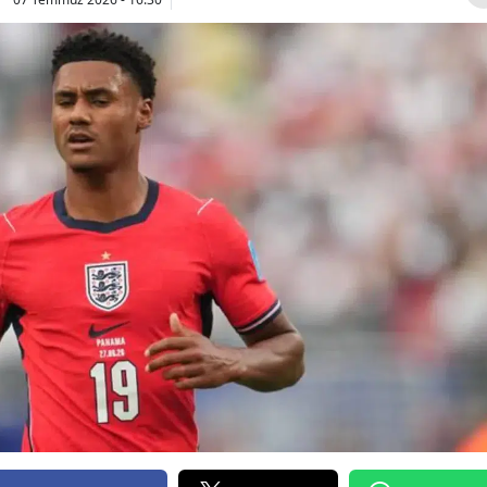
Bilecik
Bingöl
Bitlis
Bolu
Burdur
Bursa
Çanakkale
Çankırı
Çorum
Denizli
Diyarbakır