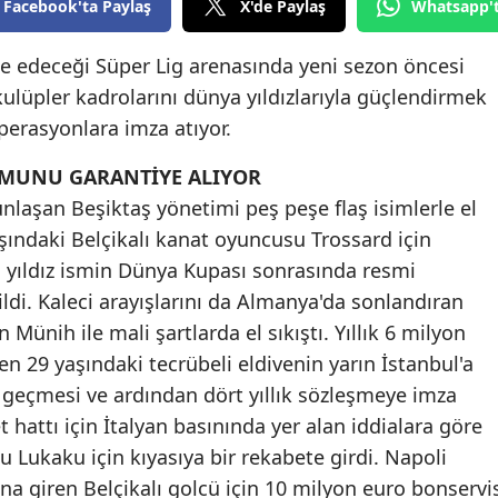
Facebook'ta Paylaş
X'de Paylaş
Whatsapp'
Edirne
 edeceği Süper Lig arenasında yeni sezon öncesi
Elazığ
ulüpler kadrolarını dünya yıldızlarıyla güçlendirmek
Erzincan
perasyonlara imza atıyor.
Erzurum
UMUNU GARANTİYE ALIYOR
nlaşan Beşiktaş yönetimi peş peşe flaş isimlerle el
Eskişehir
yaşındaki Belçikalı kanat oyuncusu Trossard için
Gaziantep
n yıldız ismin Dünya Kupası sonrasında resmi
ildi. Kaleci arayışlarını da Almanya'da sonlandıran
Giresun
Münih ile mali şartlarda el sıkıştı. Yıllık 6 milyon
Gümüşhane
en 29 yaşındaki tecrübeli eldivenin yarın İstanbul'a
 geçmesi ve ardından dört yıllık sözleşmeye imza
Hakkari
t hattı için İtalyan basınında yer alan iddialara göre
Hatay
Lukaku için kıyasıya bir rekabete girdi. Napoli
Isparta
ına giren Belçikalı golcü için 10 milyon euro bonservi