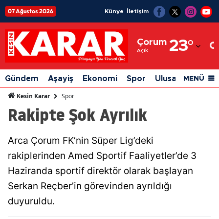
07 Ağustos 2026
Künye
İletişim
Adana
Çorum
23
°
Adıyaman
Açık
Afyonkarahisar
Gündem
Aşayiş
Ekonomi
Spor
Ulusal
Siyaset
MENÜ
Ağrı
Spor
Kesin Karar
Rakipte Şok Ayrılık
Amasya
Ankara
Arca Çorum FK’nin Süper Lig’deki
Antalya
rakiplerinden Amed Sportif Faaliyetler’de 3
Artvin
Haziranda sportif direktör olarak başlayan
Serkan Reçber’in görevinden ayrıldığı
Aydın
duyuruldu.
Balıkesir