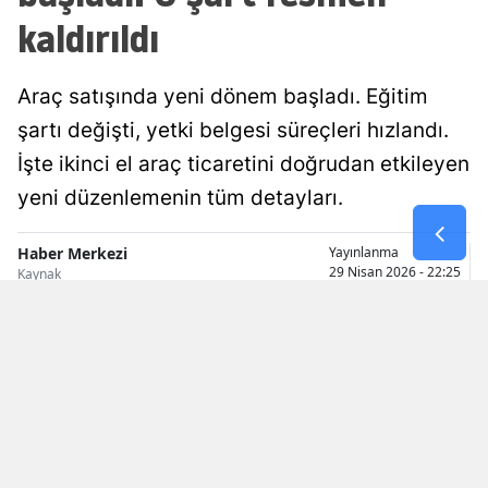
kaldırıldı
Malatya
Manisa
Araç satışında yeni dönem başladı. Eğitim
Kahramanmaraş
şartı değişti, yetki belgesi süreçleri hızlandı.
İşte ikinci el araç ticaretini doğrudan etkileyen
Mardin
yeni düzenlemenin tüm detayları.
Muğla
Haber Merkezi
Yayınlanma
Muş
29 Nisan 2026 - 22:25
Kaynak
Nevşehir
Niğde
Ordu
Rize
Sakarya