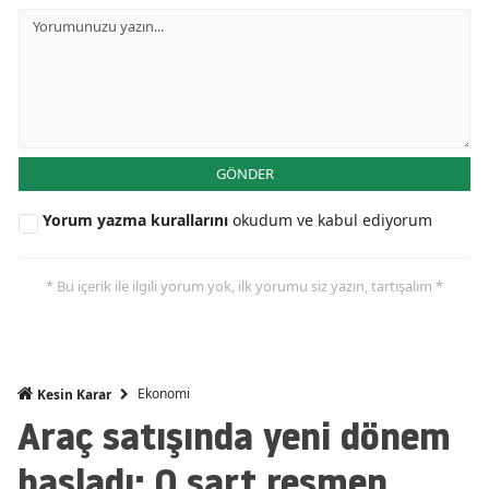
Mersin
İstanbul
İzmir
Kars
GÖNDER
Kastamonu
Yorum yazma kurallarını
okudum ve kabul ediyorum
Kayseri
* Bu içerik ile ilgili yorum yok, ilk yorumu siz yazın, tartışalım *
Kırklareli
Kırşehir
Kocaeli
Ekonomi
Kesin Karar
Araç satışında yeni dönem
Konya
başladı: O şart resmen
Kütahya