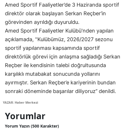
Amed Sportif Faaliyetler’de 3 Haziranda sportif
Edirne
direktör olarak başlayan Serkan Reçber’in
Elazığ
görevinden ayrıldığı duyuruldu.
Amed Sportif Faaliyetler Kulübü'nden yapılan
Erzincan
açıklamada, ''Kulübümüz, 2026/2027 sezonu
Erzurum
sportif yapılanması kapsamında sportif
Eskişehir
direktörlük görevi için anlaşma sağladığı Serkan
Reçber ile kendisinin talebi doğrultusunda
Gaziantep
karşılıklı mutabakat sonucunda yollarını
Giresun
ayırmıştır. Serkan Reçber’e kariyerinin bundan
Gümüşhane
sonraki döneminde başarılar diliyoruz’’ denildi.
Hakkari
YAZAR: Haber Merkezi
Yorumlar
Hatay
Isparta
Yorum Yazın (500 Karakter)