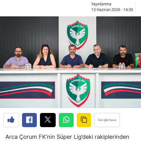
Yayınlanma
Bilecik
13 Haziran 2026 - 14:30
Bingöl
Bitlis
Bolu
Burdur
Bursa
Çanakkale
Çankırı
Çorum
Denizli
Diyarbakır
Arca Çorum FK’nin Süper Lig’deki rakiplerinden